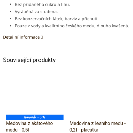
Bez přidaného cukru a lihu.
V
yráběná za studena.
B
ez konzervačních látek, barviv a příchutí.
Pouze z vody a kvalitního českého medu, dlouho kvašená.
Detailní informace
Související produkty
273 Kč
–5 %
Medovina z akátového
Medovina z lesního medu -
medu - 0,5l
0,2l - placatka