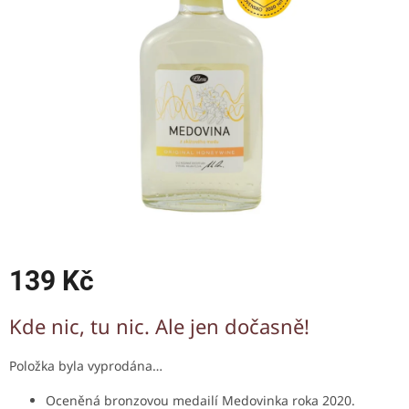
5
hvězdiček.
139 Kč
Měrná
Kde nic, tu nic. Ale jen dočasně!
cena:
Položka byla vyprodána…
Oceněná bronzovou medailí Medovinka roka 2020.