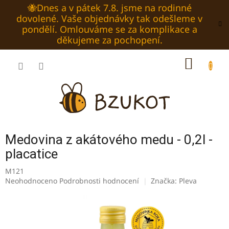
Přejít
🐝Dnes a v pátek 7.8. jsme na rodinné
na
dovolené. Vaše objednávky tak odešleme v
obsah
pondělí. Omlouváme se za komplikace a
děkujeme za pochopení.
NÁKUP
KOŠÍK
Medovina z akátového medu - 0,2l -
placatice
M121
Průměrné
Neohodnoceno
Podrobnosti hodnocení
Značka:
Pleva
hodnocení
produktu
je
0,0
z