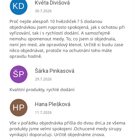
Květa Divišová
KD
Hodnocení obchodu je 5 z 5 hvězdiček.
30.7.2026
Proč nejde alespoň 10 hvězdiček ? S dodanou
objednávkou jsem naprosto spokojená, jak s ochotou při
vyřizování, tak i s rychlostí dodání. A samozřejmě
nemohu opomenout medy. To, co jsem si objednala,
není jen med, ale opravdový klenot. Určitě si budu zase
něco objednávat, protože na ochutnání toho máte
opravdu hodně.
Šárka Pinkasová
ŠP
Hodnocení obchodu je 5 z 5 hvězdiček.
29.7.2026
Kvalitní produkty, rychlé dodání
Hana Plešková
HP
Hodnocení obchodu je 5 z 5 hvězdiček.
11.7.2026
Vše v pořádku objednávka přišla do dvou dní,a ze všema
produkty jsme velmi spokojeni .Ochucené medy sirupy
vynikající doporučuji. Určitě objednáme znova.