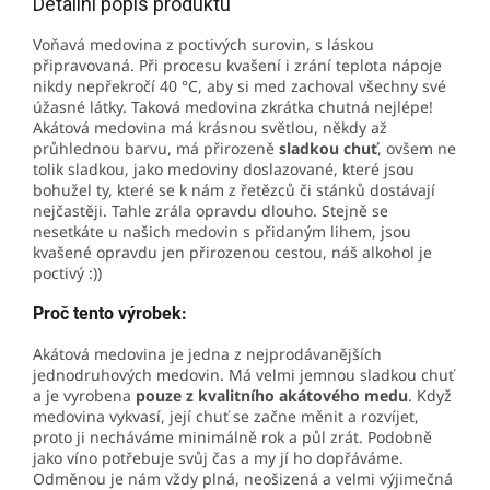
Detailní popis produktu
Voňavá medovina z poctivých surovin, s láskou
připravovaná. Při procesu kvašení i zrání teplota nápoje
nikdy nepřekročí 40 °C, aby si med zachoval všechny své
úžasné látky. Taková medovina zkrátka chutná nejlépe!
Akátová medovina má krásnou světlou, někdy až
průhlednou barvu, má přirozeně
sladkou chuť
, ovšem ne
tolik sladkou, jako medoviny doslazované, které jsou
bohužel ty, které se k nám z řetězců či stánků dostávají
nejčastěji. Tahle zrála opravdu dlouho. Stejně se
nesetkáte u našich medovin s přidaným lihem, jsou
kvašené opravdu jen přirozenou cestou, náš alkohol je
poctivý :))
Proč tento výrobek:
Akátová medovina je jedna z nejprodávanějších
jednodruhových medovin. Má velmi jemnou sladkou chuť
a je vyrobena
pouze z kvalitního akátového medu
.
Když
medovina vykvasí, její chuť se začne měnit a rozvíjet,
proto ji necháváme minimálně rok a půl zrát. Podobně
jako víno potřebuje svůj čas a my jí ho dopřáváme.
Odměnou je nám vždy plná, neošizená a velmi výjimečná