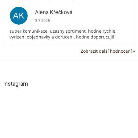
Alena Křečková
AK
Hodnocení obchodu je 5 z 5 hvězdiček.
3.7.2026
super komunikace, uzasny sortiment, hodne rychle
vyrizeni objednavky a doruceni. hodne doporucuji!
Zobrazit další hodnocení
Z
á
p
a
Instagram
t
í