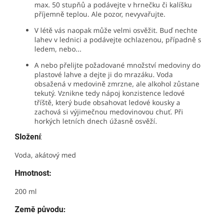
max. 50 stupňů a podávejte v hrnečku či kalíšku
příjemně teplou. Ale pozor, nevyvařujte.
V létě vás naopak může velmi osvěžit. Buď nechte
lahev v lednici a podávejte ochlazenou, případně s
ledem, nebo...
A nebo přelijte požadované množství medoviny do
plastové lahve a dejte ji do mrazáku. Voda
obsažená v medovině zmrzne, ale alkohol zůstane
tekutý. Vznikne tedy nápoj konzistence ledové
tříště, který bude obsahovat ledové kousky a
zachová si výjimečnou medovinovou chuť. Při
horkých letních dnech úžasně osvěží.
Složení
:
Voda, akátový med
Hmotnost:
200 ml
Země původu: