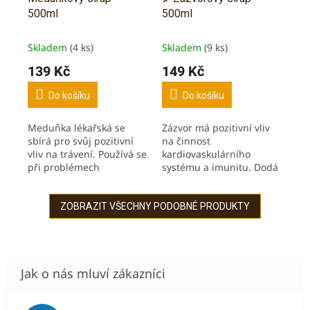
500ml
500ml
Skladem
(4 ks)
Skladem
(9 ks)
139 Kč
149 Kč
Do košíku
Do košíku
Meduňka lékařská se
Zázvor má pozitivní vliv
sbírá pro svůj pozitivní
na činnost
vliv na trávení. Používá se
kardiovaskulárního
při problémech
systému a imunitu. Dodá
s dýchacím systém a
pocit energie a
oběhovou soustavou. Bez
vitality. Výborný
barviv, zahušťovadel,
antioxidant. Vysoký podíl
ZOBRAZIT VŠECHNY PODOBNÉ PRODUKTY
aromat a...
zázvorového extraktu
(30...