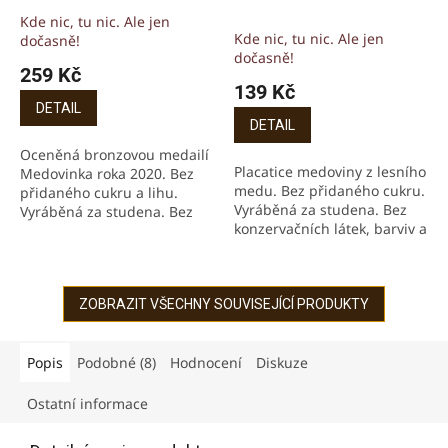
Kde nic, tu nic. Ale jen
Průměrné
Kde nic, tu nic. Ale jen
dočasně!
hodnocení
dočasně!
produktu
259 Kč
139 Kč
je
5,0
DETAIL
DETAIL
z
5
Oceněná bronzovou medailí
hvězdiček.
Placatice medoviny z lesního
Medovinka roka 2020. Bez
medu. Bez přidaného cukru.
přidaného cukru a lihu.
Vyráběná za studena. Bez
Vyráběná za studena. Bez
konzervačních látek, barviv a
konzervačních látek, barviv a
příchutí.
příchutí. Pouze z vody a
kvalitního...
ZOBRAZIT VŠECHNY SOUVISEJÍCÍ PRODUKTY
Popis
Podobné (8)
Hodnocení
Diskuze
Ostatní informace