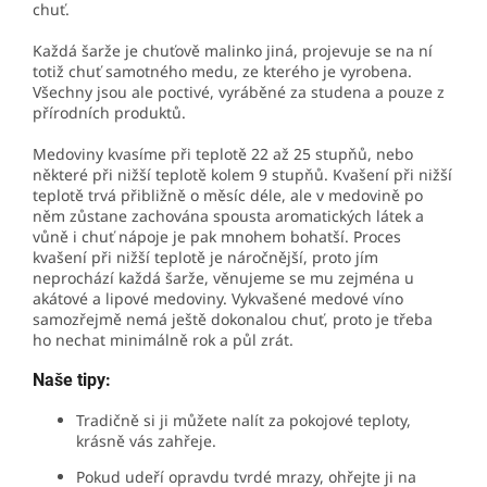
chuť.
Každá šarže je chuťově malinko jiná, projevuje se na ní
totiž chuť samotného medu, ze kterého je vyrobena.
Všechny jsou ale poctivé, vyráběné za studena a pouze z
přírodních produktů.
Medoviny kvasíme při teplotě 22 až 25 stupňů, nebo
některé při nižší teplotě kolem 9 stupňů. Kvašení při nižší
teplotě trvá přibližně o měsíc déle, ale v medovině po
něm zůstane zachována spousta aromatických látek a
vůně i chuť nápoje je pak mnohem bohatší. Proces
kvašení při nižší teplotě je náročnější, proto jím
neprochází každá šarže, věnujeme se mu zejména u
akátové a lipové medoviny. Vykvašené medové víno
samozřejmě nemá ještě dokonalou chuť, proto je třeba
ho nechat minimálně rok a půl zrát.
Naše tipy:
Tradičně si ji můžete nalít za pokojové teploty,
krásně vás zahřeje.
Pokud udeří opravdu tvrdé mrazy, ohřejte ji na