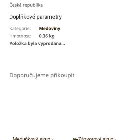
Česká republika
Doplňkové parametry
Kategorie
:
Medoviny
Hmotnost
:
0.36 kg
Položka byla vyprodána…
Meduňkový sirup -
🫚Zázvorový sirup -