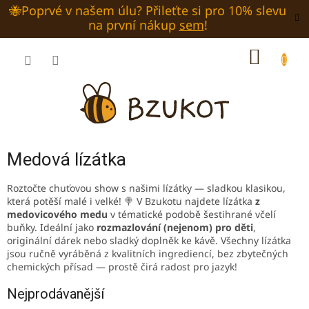
Přejít
🐝Poprvé v našem úlu? Přileťte si pro 10% slevu
na
na první nákup
sem
!
obsah
NÁKUP
KOŠÍK
Medová lízátka
Roztočte chuťovou show s našimi lízátky — sladkou klasikou,
která potěší malé i velké! 🍭 V Bzukotu najdete lízátka
z
medovicového medu
v tématické podobě šestihrané včelí
buňky. Ideální jako
rozmazlování (nejenom) pro děti
,
originální dárek nebo sladký doplněk ke kávě. Všechny lízátka
jsou ručně vyráběná z kvalitních ingrediencí, bez zbytečných
chemických přísad — prostě čirá radost pro jazyk!
Nejprodávanější