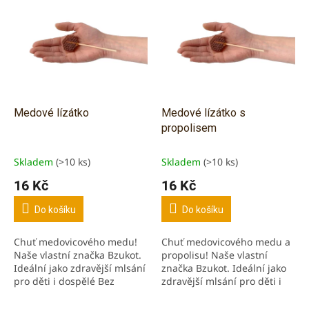
d
ý
u
p
k
i
t
s
ů
p
r
o
d
Medové lízátko
Medové lízátko s
u
propolisem
k
t
Skladem
(>10 ks)
Skladem
(>10 ks)
ů
16 Kč
16 Kč
Do košíku
Do košíku
Chuť medovicového medu!
Chuť medovicového medu a
Naše vlastní značka Bzukot.
propolisu! Naše vlastní
Ideální jako zdravější mlsání
značka Bzukot. Ideální jako
pro děti i dospělé Bez
zdravější mlsání pro děti i
konzervačních látek,
dospělé Bez konzervačních
umělých barviv a přísad.
látek, umělých barviv a