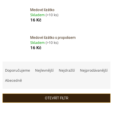
Medové lízátko
Skladem
(>10 ks)
16 Kč
Medové lízátko s propolisem
Skladem
(>10 ks)
16 Kč
Ř
a
Doporučujeme
Nejlevnější
Nejdražší
Nejprodávanější
z
e
Abecedně
n
í
p
OTEVŘÍT FILTR
r
o
V