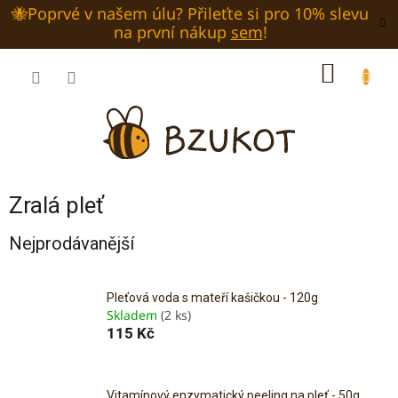
Přejít
🐝Poprvé v našem úlu? Přileťte si pro 10% slevu
na
na první nákup
sem
!
obsah
NÁKUP
KOŠÍK
Zralá pleť
Nejprodávanější
Pleťová voda s mateří kašičkou - 120g
Skladem
(2 ks)
115 Kč
Vitamínový enzymatický peeling na pleť - 50g