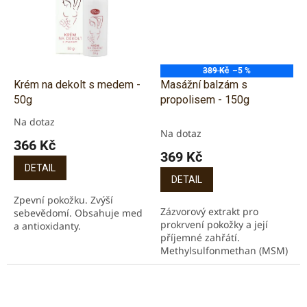
389 Kč
–5 %
Krém na dekolt s medem -
Masážní balzám s
50g
propolisem - 150g
Na dotaz
Průměrné
Na dotaz
hodnocení
366 Kč
produktu
369 Kč
je
DETAIL
5,0
DETAIL
z
Zpevní pokožku. Zvýší
5
Zázvorový extrakt pro
sebevědomí. Obsahuje med
hvězdiček.
prokrvení pokožky a její
a antioxidanty.
příjemné zahřátí.
Methylsulfonmethan (MSM)
pro snížení bolestivosti,
působí protizánětlivě.
Chondroitin sulfát pro
stavbu...