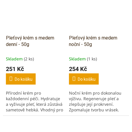
Pleťový krém s medem
Pleťový krém s medem
denní - 50g
noční - 50g
Skladem
(2 ks)
Skladem
(1 ks)
251 Kč
254 Kč
Do košíku
Do košíku
Přírodní krém pro
Noční krém pro dokonalou
každodenní péči. Hydratuje
výživu. Regeneruje pleť a
a vyživuje pleť, která zůstává
zlepšuje její prokrvení.
sametově hebká. Vhodný pro
Zpomaluje tvorbu vrásek.
normální, smíšenou, nebo
sušší pleť.