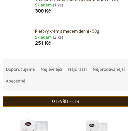
Skladem
(1 ks)
300 Kč
Pleťový krém s medem denní - 50g
Skladem
(2 ks)
251 Kč
Ř
a
Doporučujeme
Nejlevnější
Nejdražší
Nejprodávanější
z
e
Abecedně
n
í
p
OTEVŘÍT FILTR
r
o
V
d
ý
u
p