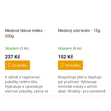
Medové tělové mléko -
Medový oční krém - 15g
200g
Skladem
(3 ks)
Skladem
(6 ks)
237 Kč
152 Kč
Do košíku
Do košíku
K výživě a regeneraci
Rozjasňuje pleť a zlepšuje
pokožky celého těla.
její pružnost. Vyhlazuje
Hydratuje a zpomaluje
mimické vrásky v očním
stárnutí pokožky. Lehce se
okolí. Vhodný i pro extrémně
vstřebává a krásně voní po
citlivou pleť.
medu.