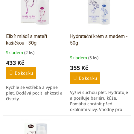
k
i
t
s
ů
p
r
o
d
Elixír mládí s mateří
Hydratační krém s medem -
u
kašičkou - 30g
50g
k
Skladem
(2 ks)
Průměrné
t
Skladem
(5 ks)
hodnocení
433 Kč
ů
produktu
355 Kč
je
Do košíku
5,0
Do košíku
z
Rychle se vstřebá a vypne
5
Vyživí suchou pleť. Hydratuje
pleť. Dodává pocit lehkosti a
hvězdiček.
a posiluje bariéru kůže.
čistoty.
Pomáhá chránit před
okolními vlivy. Vhodný pro
všechny druhy pleti, i pro
pleť mastnější a věk 15+.
Tento výrobek...