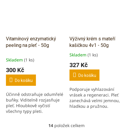
Vitamínový enzymatický
Výživný krém s mateří
peeling na pleť - 50g
kašičkou 4v1 - 50g
Skladem
(1 ks)
Průměrné
Skladem
(1 ks)
hodnocení
327 Kč
produktu
300 Kč
je
Do košíku
5,0
Do košíku
z
Podporuje vyhlazování
5
Účinně odstraňuje odumřelé
vrásek a regeneraci. Pleť
hvězdiček.
buňky. Viditelně rozjasňuje
zanechává velmi jemnou,
pleť. Hloubkově vyčistí
hladkou a pružnou.
všechny typy pleti.
Obsahuje vyživující,
antioxidační a hydratační
složky.
14
položek celkem
O