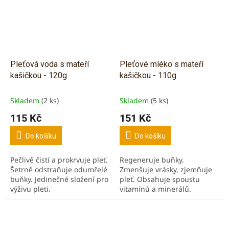
Pleťová voda s mateří
Pleťové mléko s mateří
kašičkou - 120g
kašičkou - 110g
Skladem
(2 ks)
Skladem
(5 ks)
115 Kč
151 Kč
Do košíku
Do košíku
Pečlivě čistí a prokrvuje pleť.
Regeneruje buňky.
Šetrně odstraňuje odumřelé
Zmenšuje vrásky, zjemňuje
buňky. Jedinečné složení pro
pleť. Obsahuje spoustu
výživu pleti.
vitamínů a minerálů.