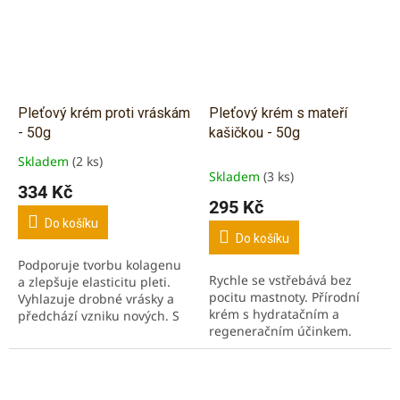
Pleťový krém proti vráskám
Pleťový krém s mateří
- 50g
kašičkou - 50g
Skladem
(2 ks)
Průměrné
Skladem
(3 ks)
hodnocení
334 Kč
produktu
295 Kč
je
Do košíku
3,0
Do košíku
z
Podporuje tvorbu kolagenu
5
Rychle se vstřebává bez
a zlepšuje elasticitu pleti.
hvězdiček.
pocitu mastnoty. Přírodní
Vyhlazuje drobné vrásky a
krém s hydratačním a
předchází vzniku nových. S
regeneračním účinkem.
obsahem kyseliny
Vhodný na sušší a normální
hyauluronové a mateří
pleť.
kašičky.