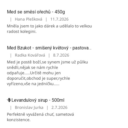
hvězdiček.
Med se směsí ořechů - 450g
|
Hana Plešková
|
11.7.2026
Hodnocení
Mněla jsem to jako dárek a udělalo to velkou
produktu
radost kolegini.
je
5
z
Med Bzukot - smíšený květový - pastovaný - 950g
5
hvězdiček.
|
Radka Kovářová
|
8.7.2026
Hodnocení
Med je postě boží,se synem jsme už půlku
produktu
snědli,nějak se nám rychle
je
odpařuje.....Určitě mohu jen
5
doporučit,obchod je super,rychle
z
vyřízeno,vše na jedničku.....
5
hvězdiček.
🪻Levandulový sirup - 500ml
|
Bronislav Jurka
|
2.7.2026
Hodnocení
Perfektně vyvážená chuť, sametová
produktu
konzistence.
je
5