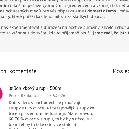
ením
i dalšími pečlivě vybranými ingrediencemi a vznikají tak netr
mě ochucených medů pro vás připravujeme i
domácí džemy
, voňa
iality, které potěší každého milovníka sladkých dobrot.
 nás experimentovat s důrazem na poctivé suroviny, skvělou chuť a 
te se vtáhnout do světa, kde to příjemně bzučí.
Jsme rádi, že jste 
dní komentáře
Posle
🫐Borůvkový sirup - 500ml
Petr z Bzukot.cz
|
18.5.2026
Dobrý den, v obchodech se prodávají i
sirupy s 0 % ovoce. A i ty fajnovější sirupy ke
třiceti procentům nedosahují. Máte pravdu,
60-70 % ovoce v sirupu, to by bylo něco. Ale
bohužel by to také o to více stálo :-(