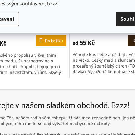
š svým souhlasem, bzzz!
s propolisem
Med s citronem🍋 FORTE
tavení
Souhl
Skladem
(>10 ks)
Sklade
D
Do košíku
55 Kč
 Kč
od
Věnujte kus sebe a přidejte vě
eského propolisu v kvalitním
na víčko. Český med a sluncem
m medu. Superpotravina s
prozářený španělský citron (F
tní chutí. Propolis bojuje proti
dávka). Vyvážená kombinace sl
riím, nečistotám, virům. Skvělý
lehce kyselkavé chuti. Bez uměl
ník během chřipkového...
tejte v našem sladkém obchodě. Bzzz!
me Tě v našem rodinném eshopu! U nás med rozhodně není jen něc
 obyčejného medu se dají vytvářet neobyčejné dobroty.
dete u nás poctivé
české medy
, ale také spoustu originálních
medov