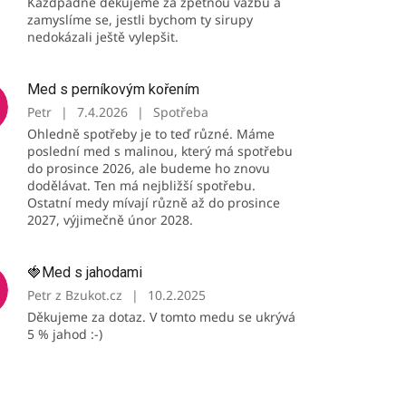
Každpádně děkujeme za zpětnou vazbu a
zamyslíme se, jestli bychom ty sirupy
nedokázali ještě vylepšit.
Med s perníkovým kořením
Petr
|
7.4.2026
|
Spotřeba
Ohledně spotřeby je to teď různé. Máme
poslední med s malinou, který má spotřebu
do prosince 2026, ale budeme ho znovu
dodělávat. Ten má nejbližší spotřebu.
Ostatní medy mívají různě až do prosince
2027, výjimečně únor 2028.
🍓Med s jahodami
Petr z Bzukot.cz
|
10.2.2025
Děkujeme za dotaz. V tomto medu se ukrývá
5 % jahod :-)