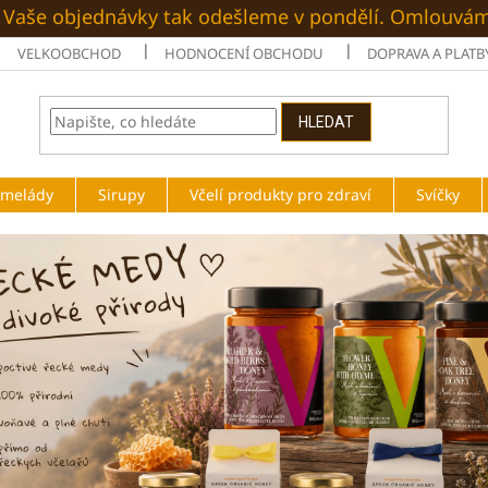
é. Vaše objednávky tak odešleme v pondělí. Omlouvá
VELKOOBCHOD
HODNOCENÍ OBCHODU
DOPRAVA A PLATB
HLEDAT
rmelády
Sirupy
Včelí produkty pro zdraví
Svíčky