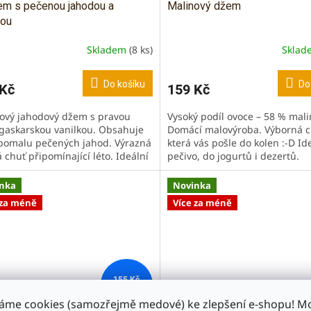
m s pečenou jahodou a
Malinový džem
kou
Skladem
(8 ks)
Skla
Do košíku
Do
 Kč
159 Kč
ový jahodový džem s pravou
Vysoký podíl ovoce – 58 % mali
askarskou vanilkou. Obsahuje
Domácí malovýroba. Výborná c
pomalu pečených jahod. Výrazná
která vás pošle do kolen :-D Id
 chuť připomínající léto. Ideální
pečivo, do jogurtů i dezertů.
ačinky, lívance, vafle,...
nka
Novinka
 za méně
Více za méně
155 Kč
–12 %
áme cookies (samozřejmě medové) ke zlepšení e-shopu! 