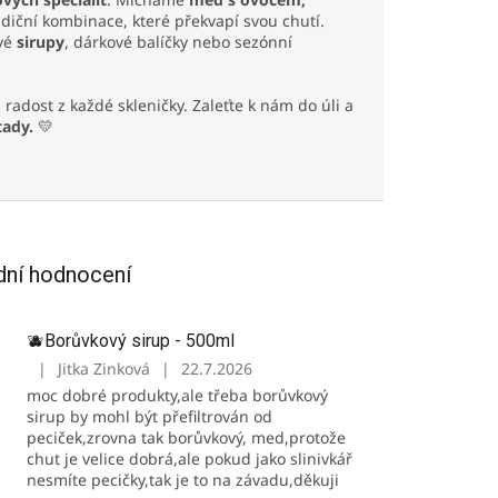
adiční kombinace, které překvapí svou chutí.
vé
sirupy
, dárkové balíčky nebo sezónní
radost z každé skleničky. Zaleťte k nám do úli a
tady.
💛
dní hodnocení
🫐Borůvkový sirup - 500ml
|
Jitka Zinková
|
22.7.2026
Hodnocení
moc dobré produkty,ale třeba borůvkový
produktu
sirup by mohl být přefiltrován od
je
peciček,zrovna tak borůvkový, med,protože
3
chut je velice dobrá,ale pokud jako slinivkář
z
nesmíte pecičky,tak je to na závadu,děkuji
5