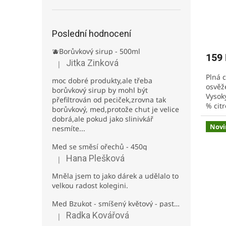
d
ě
.
Poslední hodnocení
B
🫐Borůvkový sirup - 500ml
159
z
Jitka Zinková
|
Hodnocení produktu je 3 z 5 hvězdiček.
z
Plná 
moc dobré produkty,ale třeba
osvěže
z
borůvkový sirup by mohl být
Vysok
přefiltrován od peciček,zrovna tak
!
% cit
borůvkový, med,protože chut je velice
přiro
dobrá,ale pokud jako slinivkář
Novi
nesmíte...
Med se směsí ořechů - 450g
Hana Plešková
|
Hodnocení produktu je 5 z 5 hvězdiček.
Mněla jsem to jako dárek a udělalo to
velkou radost kolegini.
Med Bzukot - smíšený květový - pastovaný - 950g
Radka Kovářová
|
Hodnocení produktu je 5 z 5 hvězdiček.