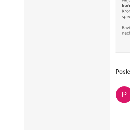
koř
Kro
spec
Baví
nech
Posle
P