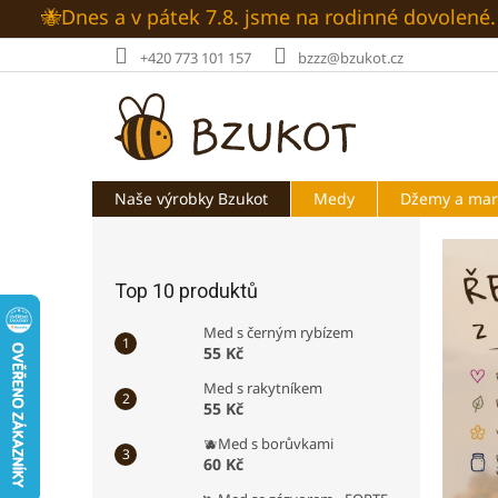
Přejít
🐝Dnes a v pátek 7.8. jsme na rodinné dovolen
na
obsah
+420 773 101 157
bzzz@bzukot.cz
Naše výrobky Bzukot
Medy
Džemy a ma
P
V
o
í
s
t
Top 10 produktů
t
e
r
Med s černým rybízem
a
j
55 Kč
n
t
Med s rakytníkem
n
55 Kč
e
í
v
🫐Med s borůvkami
p
60 Kč
a
n
n