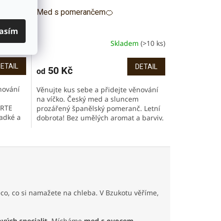
Med s pomerančem🍊
asím
m
(>10 ks)
Skladem
(>10 ks)
ETAIL
DETAIL
50 Kč
od
nování
Věnujte kus sebe a přidejte věnování
na víčko. Český med a sluncem
ORTE
prozářený španělský pomeranč. Letní
adké a
dobrota! Bez umělých aromat a barviv.
ých...
Ideální do čaje, na pečivo,...
o, co si namažete na chleba. V Bzukotu věříme,
ých specialit
. Mícháme
med s ovocem,