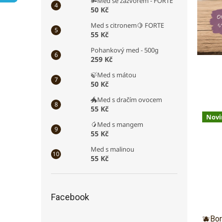
🫚Med se zázvorem - FORTE
a
e
50 Kč
š
l
Med s citronem🍋 FORTE
e
55 Kč
m
Pohankový med - 500g
s
259 Kč
l
🍃Med s mátou
50 Kč
a
🐲Med s dračím ovocem
d
55 Kč
k
Novi
🥭Med s mangem
é
55 Kč
m
Med s malinou
o
55 Kč
b
c
Facebook
h
o
🫐Bor