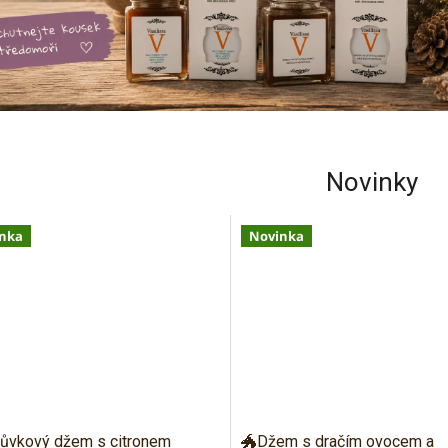
Novinky
nka
Novinka
ůvkový džem s citronem
🐲Džem s dračím ovocem a