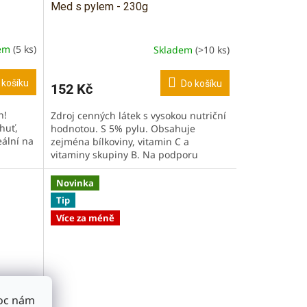
Med s pylem - 230g
dem
(5 ks)
Skladem
(>10 ks)
 košíku
Do košíku
152 Kč
n!
Zdroj cenných látek s vysokou nutriční
huť,
hodnotou. S 5% pylu. Obsahuje
eální na
zejména bílkoviny, vitamin C a
vitaminy skupiny B. Na podporu
imunitního i hormonálního systému.
Užíváme...
Novinka
Tip
Více za méně
Moc nám