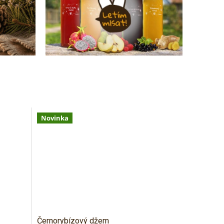
Novinka
Černorybízový džem