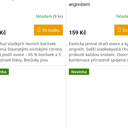
angreštem
Skladem
(9 ks)
Skla
Do košíku
Do
 Kč
159 Kč
chuť sladkých lesních borůvek
Exoticky jemné dračí ovoce a k
ná šťavnatými sicilskými citrony.
angrešt. Svěží sladkokyselá chu
ý podíl ovoce – 65 % borůvek a 5
probudí každou snídani. Ovoc
ronové šťávy. Borůvky jsou
kombinace přirozeně spojená 
zeným zdrojem...
antioxidanty a vitaminem C. Bez
nka
Novinka