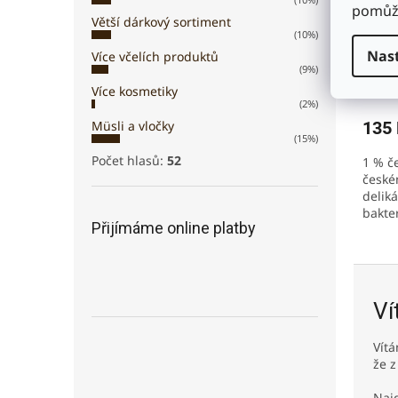
pomůže
Med 
Větší dárkový sortiment
(10%)
Nas
Více včelích produktů
(9%)
Více kosmetiky
(2%)
Müsli a vločky
135
(15%)
Počet hlasů:
52
1 % č
české
deliká
bakte
Přijímáme online platby
pomoc
Ví
Vítá
že z
Naj