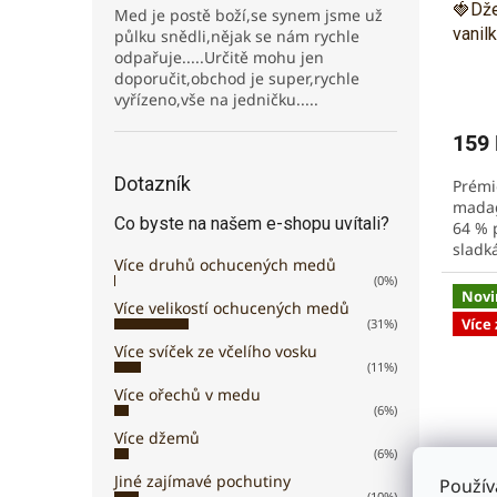
🍓Dže
Med je postě boží,se synem jsme už
vanil
půlku snědli,nějak se nám rychle
odpařuje.....Určitě mohu jen
doporučit,obchod je super,rychle
vyřízeno,vše na jedničku.....
159
Dotazník
Prémi
madag
Co byste na našem e-shopu uvítali?
64 % 
sladká
Více druhů ochucených medů
na pal
(0%)
Novi
Více velikostí ochucených medů
Více
(31%)
Více svíček ze včelího vosku
(11%)
Více ořechů v medu
(6%)
Více džemů
(6%)
Jiné zajímavé pochutiny
Použív
(10%)