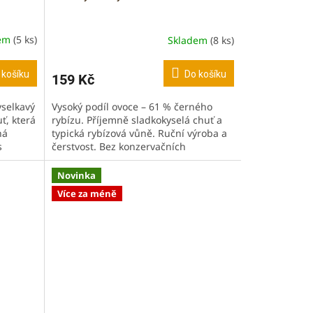
dem
(5 ks)
Skladem
(8 ks)
 košíku
Do košíku
159 Kč
yselkavý
Vysoký podíl ovoce – 61 % černého
ť, která
rybízu. Příjemně sladkokyselá chuť a
ná
typická rybízová vůně. Ruční výroba a
s
čerstvost. Bez konzervačních
...
látek, umělých barviv a přísad....
Novinka
Více za méně