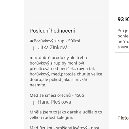
Prům
hodno
produ
93 K
je
5,0
Pro j
Poslední hodnocení
z
pohle
5
🫐Borůvkový sirup - 500ml
heřmá
hvězd
a vys
Jitka Zinková
|
Hodnocení produktu je 3 z 5 hvězdiček.
moc dobré produkty,ale třeba
borůvkový sirup by mohl být
přefiltrován od peciček,zrovna tak
borůvkový, med,protože chut je velice
dobrá,ale pokud jako slinivkář
nesmíte...
Med se směsí ořechů - 450g
Hana Plešková
|
Hodnocení produktu je 5 z 5 hvězdiček.
Mněla jsem to jako dárek a udělalo to
velkou radost kolegini.
Pleťo
Med Bzukot - smíšený květový - pastovaný - 950g