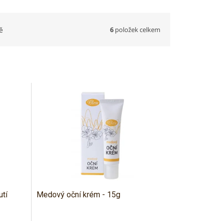
6
položek celkem
ě
utí
Medový oční krém - 15g