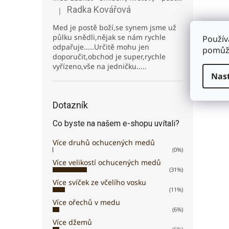
Radka Kovářová
|
Hodnocení produktu je 5 z 5 hvězdiček.
Med je postě boží,se synem jsme už
půlku snědli,nějak se nám rychle
Použív
146
odpařuje.....Určitě mohu jen
pomůže
doporučit,obchod je super,rychle
Skvěl
vyřízeno,vše na jedničku.....
hydra
Nas
pružn
Dotazník
Co byste na našem e-shopu uvítali?
Více druhů ochucených medů
(0%)
Více velikostí ochucených medů
(31%)
Více svíček ze včelího vosku
(11%)
Více ořechů v medu
(6%)
Více džemů