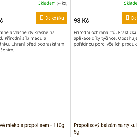
Skladem
(4 ks)
Skla
ěrné
cení
ktu
Do košíku
Do
č
93 Kč
emné a vláčné rty krásné na
Přírodní ochrana rtů. Praktická
d. Přírodní síla medu a
aplikace díky tyčince. Obsahuj
nku. Chrání před popraskáním
pořádnou porci včelích produk
iček.
ušením.
vé mléko s propolisem - 110g
Propolisový balzám na rty kul
5g