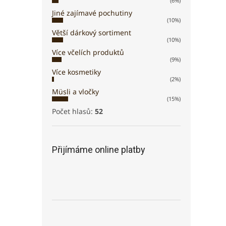
(6%)
Jiné zajímavé pochutiny
(10%)
Větší dárkový sortiment
(10%)
Více včelích produktů
(9%)
Více kosmetiky
(2%)
Müsli a vločky
(15%)
Počet hlasů:
52
Přijímáme online platby