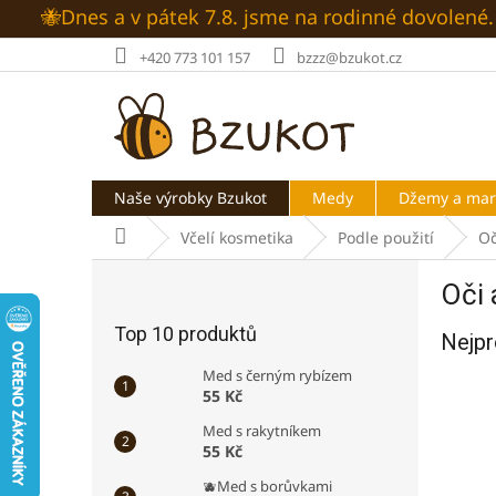
Přejít
🐝Dnes a v pátek 7.8. jsme na rodinné dovolen
na
obsah
+420 773 101 157
bzzz@bzukot.cz
Naše výrobky Bzukot
Medy
Džemy a ma
Domů
Včelí kosmetika
Podle použití
Oč
P
Oči 
o
s
Top 10 produktů
Nejpr
t
r
Med s černým rybízem
a
55 Kč
n
Med s rakytníkem
n
55 Kč
í
🫐Med s borůvkami
p