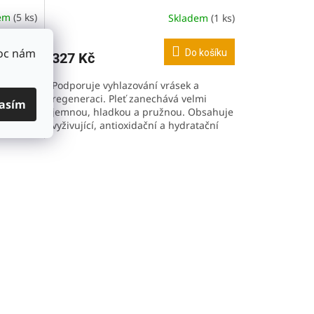
dem
(5 ks)
Skladem
(1 ks)
Průměrné
hodnocení
produktu
Moc nám
 košíku
Do košíku
327 Kč
je
5,0
Podporuje vyhlazování vrásek a
z
eruje,
regeneraci. Pleť zanechává velmi
5
asím
 po
jemnou, hladkou a pružnou. Obsahuje
hvězdiček.
vyživující, antioxidační a hydratační
složky.