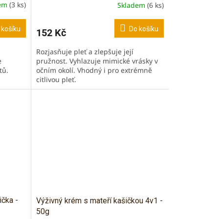
dem
(3 ks)
Skladem
(6 ks)
 košíku
Do košíku
152 Kč
Rozjasňuje pleť a zlepšuje její
e
pružnost. Vyhlazuje mimické vrásky v
tů.
očním okolí. Vhodný i pro extrémně
citlivou pleť.
ička -
Výživný krém s mateří kašičkou 4v1 -
50g