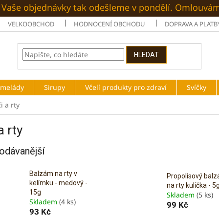
é. Vaše objednávky tak odešleme v pondělí. Omlouvá
VELKOOBCHOD
HODNOCENÍ OBCHODU
DOPRAVA A PLATB
HLEDAT
rmelády
Sirupy
Včelí produkty pro zdraví
Svíčky
i a rty
a rty
odávanější
Balzám na rty v
Propolisový bal
kelímku - medový -
na rty kulička - 5
15g
Skladem
(5 ks)
Skladem
(4 ks)
99 Kč
93 Kč