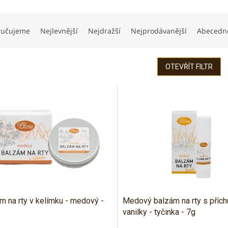
ručujeme
Nejlevnější
Nejdražší
Nejprodávanější
Abecedn
OTEVŘÍT FILTR
m na rty v kelímku - medový -
Medový balzám na rty s přích
vanilky - tyčinka - 7g