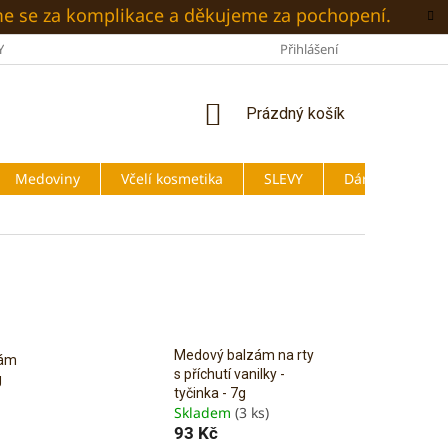
me se za komplikace a děkujeme za pochopení.
Y
O NÁS
BLOG
OBCHODNÍ PODMÍNKY
Přihlášení
PODMÍNKY
NÁKUPNÍ
Prázdný košík
KOŠÍK
Medoviny
Včelí kosmetika
SLEVY
Dárky
Medový balzám na rty
zám
s příchutí vanilky -
g
tyčinka - 7g
Skladem
(3 ks)
93 Kč