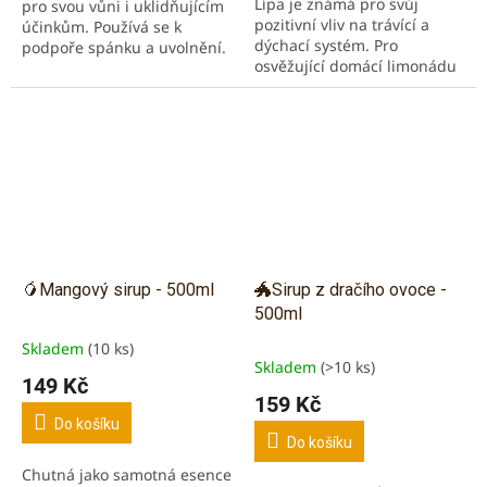
Lípa je známá pro svůj
pro svou vůni i uklidňujícím
hvězdiček.
pozitivní vliv na trávící a
účinkům. Používá se k
dýchací systém. Pro
podpoře spánku a uvolnění.
osvěžující domácí limonádu
Bez barviv, zahušťovadel,
s květinovým nádechem.
aromat a...
Lípa se používala
pro správnou funkci...
🥭Mangový sirup - 500ml
🐲Sirup z dračího ovoce -
500ml
Skladem
(10 ks)
Průměrné
Skladem
(>10 ks)
hodnocení
149 Kč
produktu
159 Kč
je
Do košíku
5,0
Do košíku
z
Chutná jako samotná esence
5