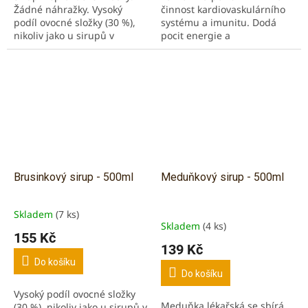
Žádné náhražky. Vysoký
činnost kardiovaskulárního
podíl ovocné složky (30 %),
systému a imunitu. Dodá
nikoliv jako u sirupů v
pocit energie a
obchodech! Vychutnejte si v
vitality. Výborný antioxidant.
osvěžující domácí...
Vysoký podíl zázvorového
extraktu (30...
Brusinkový sirup - 500ml
Meduňkový sirup - 500ml
Skladem
(7 ks)
Průměrné
Skladem
(4 ks)
hodnocení
155 Kč
produktu
139 Kč
je
Do košíku
5,0
Do košíku
z
Vysoký podíl ovocné složky
5
Meduňka lékařská se sbírá
(30 %), nikoliv jako u sirupů v
hvězdiček.