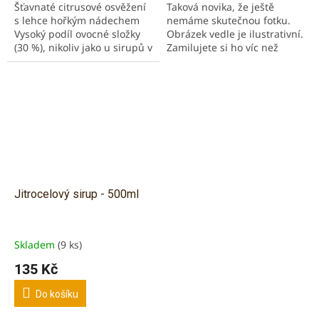
Šťavnaté citrusové osvěžení
Taková novika, že ještě
s lehce hořkým nádechem
nemáme skutečnou fotku.
Vysoký podíl ovocné složky
Obrázek vedle je ilustrativní.
(30 %), nikoliv jako u sirupů v
Zamilujete si ho víc než
obchodech! Grapefruit
klasický heřmánkový čaj.
obsahuje vysoké množství
Vysoký podíl bylinného
vitamínu C, ale...
extraktu, nikoliv jako...
Jitrocelový sirup - 500ml
Skladem
(9 ks)
135 Kč
Do košíku