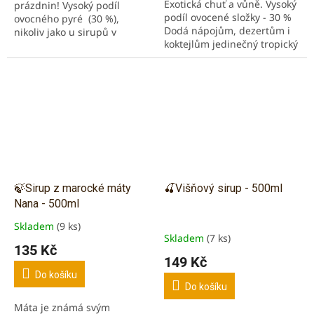
Exotická chuť a vůně. Vysoký
prázdnin! Vysoký podíl
hvězdiček.
podíl ovocené složky - 30 %
ovocného pyré (30 %),
Dodá nápojům, dezertům i
nikoliv jako u sirupů v
koktejlům jedinečný tropický
obchodech! Plody
nádech. Přirozeně bohatý na
mangovníku obsahují velké
antioxidanty – Obsahuje
množství vlákniny,...
vitamín C a...
🍃Sirup z marocké máty
🍒Višňový sirup - 500ml
Nana - 500ml
Skladem
(9 ks)
Průměrné
Skladem
(7 ks)
hodnocení
135 Kč
produktu
149 Kč
je
Do košíku
5,0
Do košíku
z
Máta je známá svým
5