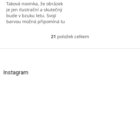
Taková novinka, že obrázek
je jen ilustrační a skutečný
bude v bzuku letu. Svojí
barvou možná připomíná tu
nejhlubší noc. Vysoký podíl
bylinné složky, nikoliv jako u
21
položek celkem
O
sirupů v...
v
l
Z
á
á
d
p
a
a
Instagram
c
t
í
í
p
r
v
k
y
v
ý
p
i
s