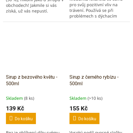
pro svůj pozitivní vliv na
obchodech! Jakmile si vás
trávení. Používá se při
získá, už vás nepustí.
problémech s dýchacím
Borůvky mají antioxidační
systém a oběhovou
účinky a jsou bohaté...
soustavou. Bez barviv,
zahušťovadel, aromat a...
Sirup z bezového květu -
Sirup z černého rybízu -
500ml
500ml
Skladem
(8 ks)
Skladem
(>10 ks)
139 Kč
155 Kč
Do košíku
Do košíku
Bez je oblíbený díky svému
Vysoký podíl ovocné složky