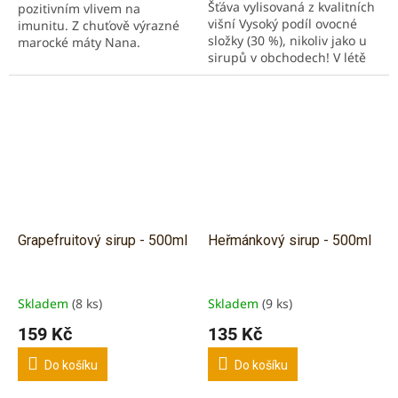
Šťáva vylisovaná z kvalitních
pozitivním vlivem na
hvězdiček.
višní Vysoký podíl ovocné
imunitu. Z chuťově výrazné
složky (30 %), nikoliv jako u
marocké máty Nana.
sirupů v obchodech! V létě
Blahodárný vliv na činnost
osvěží jako limonáda, v zimě
trávící soustavy, působí proti
zahřeje jako horký nápoj.
nevolnosti. Máta od...
Višně...
Grapefruitový sirup - 500ml
Heřmánkový sirup - 500ml
Skladem
(8 ks)
Skladem
(9 ks)
159 Kč
135 Kč
Do košíku
Do košíku