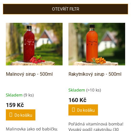
í
p
OTEVŘÍT FILTR
r
o
V
d
ý
u
p
k
i
t
s
ů
p
r
o
d
Malinový sirup - 500ml
Rakytníkový sirup - 500ml
u
k
Skladem
(>10 ks)
Průměrné
t
Skladem
(9 ks)
hodnocení
160 Kč
ů
produktu
159 Kč
je
Do košíku
5,0
Do košíku
z
Pořádná vitamínová bomba!
5
Malinovka jako od babičky.
Vysoký podíl rakytníku (30
hvězdiček.