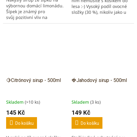
nim nemusíte s košíkem do
hvězdiček.
výbornou domácí limonádu.
lesa :-) Vysoký podíl ovocné
Šípek je známý pro
složky (30 %), nikoliv jako u
svůj pozitivní vliv na
sirupů v obchodech! Úžasně
vylučovací soustavu. Šípek
bohatá chuť a výrazná
podporuje trávení a imunitu.
vůně....
Bez barviv,...
🍋Citrónový sirup - 500ml
🍓Jahodový sirup - 500ml
Skladem
(>10 ks)
Skladem
(3 ks)
145 Kč
149 Kč
Do košíku
Do košíku