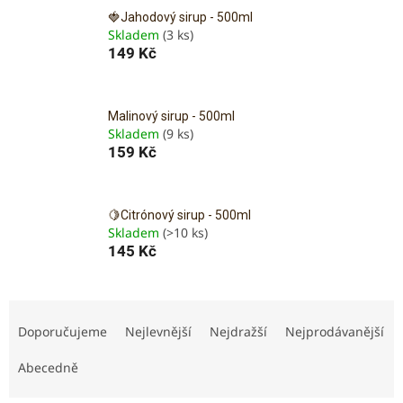
🍓Jahodový sirup - 500ml
Skladem
(3 ks)
149 Kč
Malinový sirup - 500ml
Skladem
(9 ks)
159 Kč
🍋Citrónový sirup - 500ml
Skladem
(>10 ks)
145 Kč
Ř
a
Doporučujeme
Nejlevnější
Nejdražší
Nejprodávanější
z
e
Abecedně
n