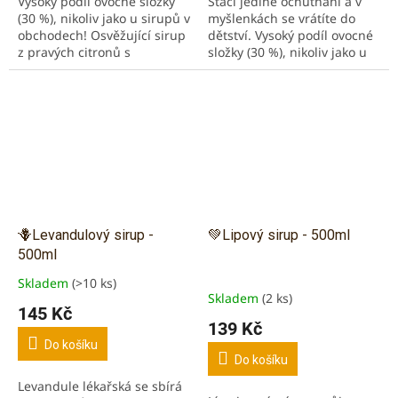
Vysoký podíl ovocné složky
Stačí jediné ochutnání a v
(30 %), nikoliv jako u sirupů v
myšlenkách se vrátíte do
obchodech! Osvěžující sirup
dětství. Vysoký podíl ovocné
z pravých citronů s
složky (30 %), nikoliv jako u
intenzivní kyselkavou chutí.
sirupů v obchodech! Jahody
Bohatý na přírodní vitamín C
jsou bohaté na vitamíny A,
a...
B, C...
🪻Levandulový sirup -
💚Lipový sirup - 500ml
500ml
Skladem
(>10 ks)
Průměrné
Skladem
(2 ks)
hodnocení
145 Kč
produktu
139 Kč
je
Do košíku
5,0
Do košíku
z
Levandule lékařská se sbírá
5