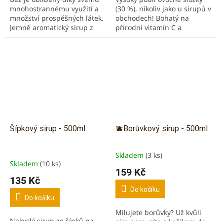
mnohostrannému využití a
(30 %), nikoliv jako u sirupů v
množství prospěšných látek.
obchodech! Bohatý na
Jemně aromatický sirup z
přírodní vitamín C a
výluhu bezových květů s
antioxidanty. Borůvky
lehkou květinovou chutí. Bez
mají antioxidační účinky a
podporuje imunitu...
jsou bohaté...
Šípkový sirup - 500ml
🫐Borůvkový sirup - 500ml
Skladem
(3 ks)
Průměrné
Skladem
(10 ks)
hodnocení
159 Kč
produktu
135 Kč
je
Do košíku
3,0
Do košíku
z
Milujete borůvky? Už kvůli
5
Nakyslý sirup ze šípků na