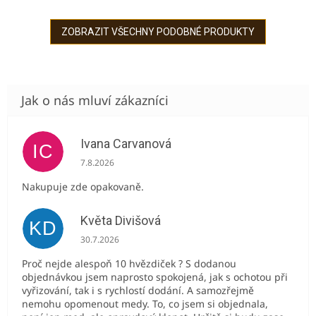
medu! Bez přidaného
studena. Bez
cukru a lihu. Vyrobeno z
konzervačních látek,
českého medu! Obsah
barviv a příchutí. Pouze z
ZOBRAZIT VŠECHNY PODOBNÉ PRODUKTY
alkoholu: min....
poctivého českého...
Ivana Carvanová
IC
Hodnocení obchodu je 5 z 5 hvězdiček.
7.8.2026
Nakupuje zde opakovaně.
Květa Divišová
KD
Hodnocení obchodu je 5 z 5 hvězdiček.
30.7.2026
Proč nejde alespoň 10 hvězdiček ? S dodanou
objednávkou jsem naprosto spokojená, jak s ochotou při
vyřizování, tak i s rychlostí dodání. A samozřejmě
nemohu opomenout medy. To, co jsem si objednala,