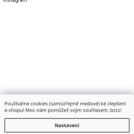
t
í
Používáme cookies (samozřejmě medové) ke zlepšení
Sledovat na Instagramu
e-shopu! Moc nám pomůžeš svým souhlasem, bzzz!
Nastavení
Vytvořil Shoptet