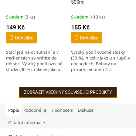
500ml
Skladem
(3 ks)
Skladem
(>10 ks)
149 Kč
155 Kč
Do košíku
Do košíku
Stačí jediné ochutnání a v
Vysoký podíl ovocné složky
myšlenkách se vrátíte do
(30 %), nikoliv jako u sirupů v
dětství. Vysoký podíl ovocné
obchodech! Bohatý na
složky (30 %), nikoliv jako u
přírodní vitamín C a
sirupů v obchodech! Jahody
antioxidanty. Borůvky
jsou bohaté na vitamíny A,
mají antioxidační účinky a
B, C...
jsou bohaté...
ZOBRAZIT VŠECHNY SOUVISEJÍCÍ PRODUKTY
Popis
Podobné (8)
Hodnocení
Diskuze
Ostatní informace