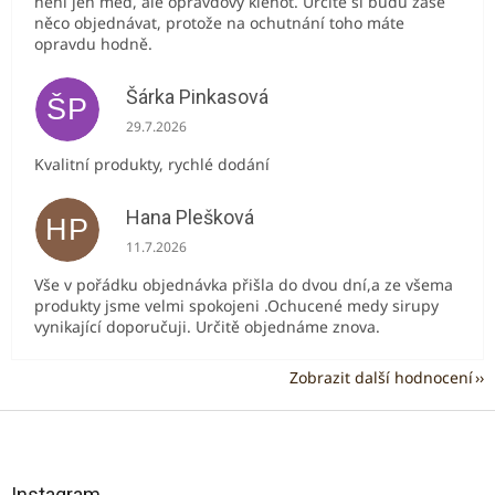
není jen med, ale opravdový klenot. Určitě si budu zase
něco objednávat, protože na ochutnání toho máte
opravdu hodně.
Šárka Pinkasová
ŠP
Hodnocení obchodu je 5 z 5 hvězdiček.
29.7.2026
Kvalitní produkty, rychlé dodání
Hana Plešková
HP
Hodnocení obchodu je 5 z 5 hvězdiček.
11.7.2026
Vše v pořádku objednávka přišla do dvou dní,a ze všema
produkty jsme velmi spokojeni .Ochucené medy sirupy
vynikající doporučuji. Určitě objednáme znova.
Zobrazit další hodnocení
Z
á
p
a
Instagram