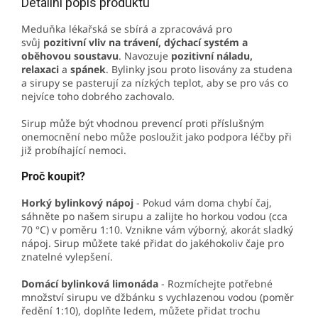
Detailní popis produktu
Meduňka lékařská se sbírá a zpracovává pro
svůj
pozitivní vliv na trávení, dýchací systém a
oběhovou soustavu
. Navozuje
pozitivní náladu,
relaxaci
a
spánek
. Bylinky jsou proto lisovány za studena
a sirupy se pasterují za nízkých teplot, aby se pro vás co
nejvíce toho dobrého zachovalo.
Sirup může být vhodnou prevencí proti příslušným
onemocnění nebo může posloužit jako podpora léčby při
již probíhající nemoci.
Proč koupit?
Horký bylinkový nápoj
- Pokud vám doma chybí čaj,
sáhněte po našem sirupu a zalijte ho horkou vodou (cca
70 °C) v poměru 1:10. Vznikne vám výborný, akorát sladký
nápoj. Sirup můžete také přidat do jakéhokoliv čaje pro
znatelné vylepšení.
Domácí bylinková limonáda
- Rozmíchejte potřebné
množství sirupu ve džbánku s vychlazenou vodou (poměr
ředění 1:10), doplňte ledem, můžete přidat trochu