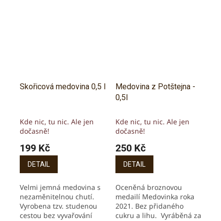
Skořicová medovina 0,5 l
Medovina z Potštejna -
0,5l
Kde nic, tu nic. Ale jen
Kde nic, tu nic. Ale jen
dočasně!
dočasně!
199 Kč
250 Kč
DETAIL
DETAIL
Velmi jemná medovina s
Oceněná broznovou
nezaměnitelnou chutí.
medailí Medovinka roka
Vyrobena tzv. studenou
2021. Bez přidaného
cestou bez vyvařování
cukru a lihu. Vyráběná za