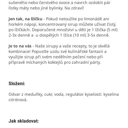
sušeného nebo čerstvého ovoce a navrch ozdobit pár
lístky máty nebo jiné bylinky. Na zdraví!
Jen tak, na lžičku
- Pokud netoužíte po limonádě ani
horkém nápoji, koncentrovaný sirup můžete užívat čistý,
po lžičkách. Doporučené množství u dětí je 1 lžička (5 ml)
2-3x denně a u dospělých 1 lžíce (10 ml) 3-5x denně.
Je to na vás
- Naše sirupy a vaše recepty, to je skvělá
kombinace! Popusťte uzdu své kulinářské fantazii a
využijte sirup při svém nedělním pečení nebo při
přípravě míchaných koktejlů pro zahradní párty.
Složení:
Odvar z meduňky, cukr, voda, regulátor kyselosti: kyselina
citrónová.
Jak skladovat: