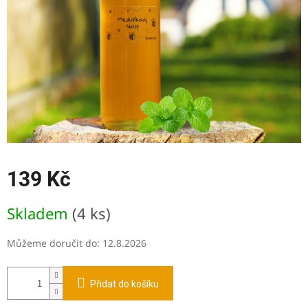
139 Kč
Měrná
Skladem
(4 ks)
cena:
Můžeme doručit do:
12.8.2026
Přidat do košíku