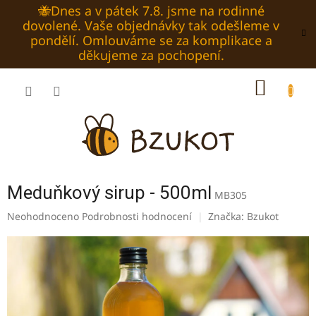
Přejít
🐝Dnes a v pátek 7.8. jsme na rodinné
na
dovolené. Vaše objednávky tak odešleme v
obsah
pondělí. Omlouváme se za komplikace a
děkujeme za pochopení.
NÁKUP
KOŠÍK
Meduňkový sirup - 500ml
MB305
Průměrné
Neohodnoceno
Podrobnosti hodnocení
Značka:
Bzukot
hodnocení
produktu
je
0,0
z
5
hvězdiček.