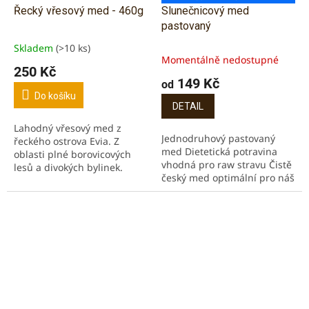
Řecký vřesový med - 460g
Slunečnicový med
pastovaný
Skladem
(>10 ks)
Průměrné
Momentálně nedostupné
hodnocení
250 Kč
produktu
149 Kč
od
je
Do košíku
5,0
DETAIL
z
Lahodný vřesový med z
5
Jednodruhový pastovaný
řeckého ostrova Evia. Z
hvězdiček.
med Dietetická potravina
oblasti plné borovicových
vhodná pro raw stravu Čistě
lesů a divokých bylinek.
český med optimální pro náš
Lahodná, jemná chuť,
organizmus Snadno
jantarová barva. Výborný s
stravitelný díky obsahu
řeckým jogurtem třeba...
jednoduchých cukrů...