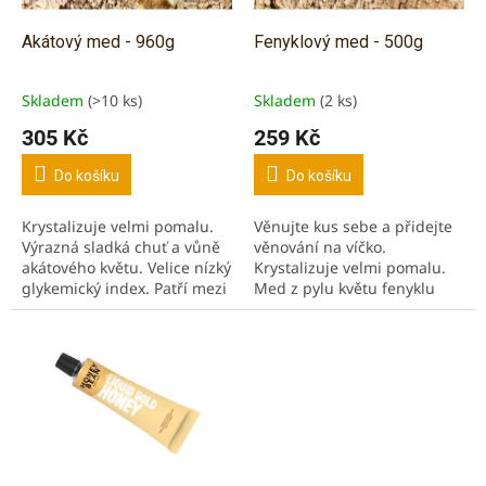
o
d
Akátový med - 960g
Fenyklový med - 500g
u
k
Skladem
(>10 ks)
Skladem
(2 ks)
Průměrné
Průměrné
t
hodnocení
hodnocení
305 Kč
259 Kč
ů
produktu
produktu
je
je
Do košíku
Do košíku
5,0
5,0
z
z
Krystalizuje velmi pomalu.
Věnujte kus sebe a přidejte
5
5
Výrazná sladká chuť a vůně
věnování na víčko.
hvězdiček.
hvězdiček.
akátového květu. Velice nízký
Krystalizuje velmi pomalu.
glykemický index. Patří mezi
Med z pylu květu fenyklu
nejlepší a nejkvalitnější
obecného. Med tmavé barvy.
medy. Pochází z ČR.
Nezaměnitelné aroma.