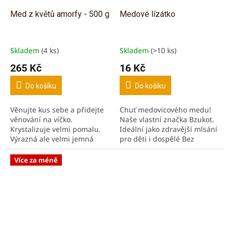
Med z květů amorfy - 500 g
Medové lízátko
Skladem
(4 ks)
Skladem
(>10 ks)
265 Kč
16 Kč
Do košíku
Do košíku
Věnujte kus sebe a přidejte
Chuť medovicového medu!
věnování na víčko.
Naše vlastní značka Bzukot.
Krystalizuje velmi pomalu.
Ideální jako zdravější mlsání
Výrazná ale velmi jemná
pro děti i dospělé Bez
chuť. Med z přírodních
konzervačních látek,
pastvin pod chorvatským
umělých barviv a přísad.
Více za méně
sluncem. Patří mezi
nejlepší...