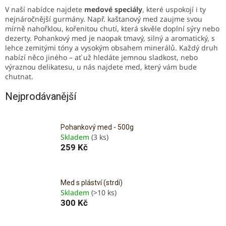
V naší nabídce najdete
medové speciály
, které uspokojí i ty
nejnáročnější gurmány. Např. kaštanový med zaujme svou
mírně nahořklou, kořenitou chutí, která skvěle doplní sýry nebo
dezerty. Pohankový med je naopak tmavý, silný a aromatický, s
lehce zemitými tóny a vysokým obsahem minerálů. Každý druh
nabízí něco jiného – ať už hledáte jemnou sladkost, nebo
výraznou delikatesu, u nás najdete med, který vám bude
chutnat.
Nejprodávanější
Pohankový med - 500g
Skladem
(3 ks)
259 Kč
Med s pláství (strdí)
Skladem
(>10 ks)
300 Kč