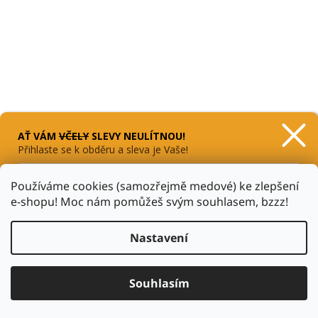
AŤ VÁM
VČELY
SLEVY
NEULÍTNOU
!
Přihlaste se k obděru a sleva je Vaše!
Používáme cookies (samozřejmě medové) ke zlepšení
Sledovat na Instagramu
e-shopu! Moc nám pomůžeš svým souhlasem, bzzz!
CHCI SLEVU 10 %
Zásady zpracování osobních údajů
Nastavení
Vytvořil Shoptet
Souhlasím
Copyright 2026
Bzukot.cz
. Všechna práva vyhrazena.