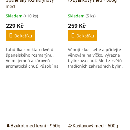
Španělský rozmarýnový
🌿Bylinkový med - 500g
med
Skladem
(>10 ks)
Skladem
(5 ks)
Průměrné
Průměrné
hodnocení
hodnocení
229 Kč
259 Kč
produktu
produktu
je
je
Do košíku
Do košíku
5,0
5,0
z
z
Lahůdka z nektaru květů
Věnujte kus sebe a přidejte
5
5
španělského rozmarýnu.
věnování na víčko. Výrazná
hvězdiček.
hvězdiček.
Velmi jemná a zároveň
bylinková chuť. Med z květů
aromatická chuť. Působí na
tradičních zahradních bylin.
regulaci vysokého tlaku.
Kombinovaný s dubem,
Doporučujeme denně jednu
lípou a bukem.
lžíci pro zajištění ochrany...
🌲Bzukot med lesní - 950g
🌰Kaštanový med - 500g