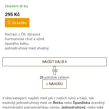
Skladem
(6 ks)
Průměrné
hodnocení
295 Kč
produktu
je
Do košíku
5,0
z
Pochází z ČR. Výrazná
5
harmonická chuť a vůně
hvězdiček.
lipového květu.
Jednodruhový med vhodný
pro RAW stravu. Výborný s
bylinnými čaji a kávou, ale i
sýry a šunkami. Vhodný při...
NAČÍST DALŠÍ 4
S
1
2
t
O
r
25
položek celkem
v
á
l
NAHORU
n
á
k
o
d
v
a
V této kategorii najdeš med jak z našich luhů a hájů, tak
á
c
exotický jednodruhový med ze
Řecka
nebo
Španělska
oceněný
n
í
mezinárodní potravinářskou cenou.
Jednodruhový
, nebo také