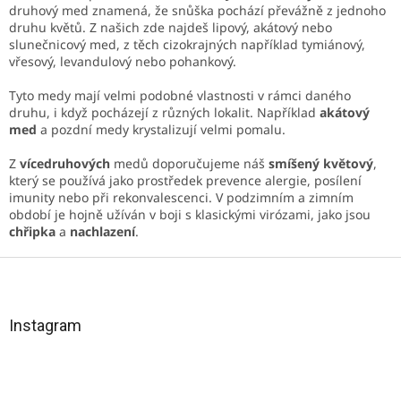
í
p
druhový med znamená, že snůška pochází převážně z jednoho
r
druhu květů. Z našich zde najdeš lipový, akátový nebo
v
slunečnicový med, z těch cizokrajných například tymiánový,
k
vřesový, levandulový nebo pohankový.
y
v
Tyto medy mají velmi podobné vlastnosti v rámci daného
ý
druhu, i když pocházejí z různých lokalit. Například
akátový
p
med
a pozdní medy krystalizují velmi pomalu.
i
s
Z
vícedruhových
medů doporučujeme náš
smíšený květový
,
u
který se používá jako prostředek prevence alergie, posílení
imunity nebo při rekonvalescenci. V podzimním a zimním
období je hojně užíván v boji s klasickými virózami, jako jsou
chřipka
a
nachlazení
.
Z
á
p
a
Instagram
t
í