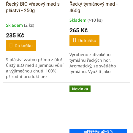
Řecký BIO vřesový med s
Řecký tymiánový med -
pláství - 250g
460g
Skladem
(>10 ks)
Průměrné
Skladem
(2 ks)
hodnocení
265 Kč
produktu
235 Kč
je
Do košíku
5,0
Do košíku
z
Vyrobeno z divokého
5
S pláství vzatou přímo z úlu!
tymiánu řeckých hor.
hvězdiček.
Čistý BIO med s jemnou vůní
Aromatický, ze světlého
a výjimečnou chutí. 100%
tymiánu. Využití jako
přírodní produkt bez
antiseptikum nebo na
konzervantů. Získalo ocenění
zvýšení imunity. Oceněn
Great taste za roky 2016 a
známkou Great Taste
Novinka
2019. Včetně...
(potravinový Oscar)....
od
až
157 Kč
–5 %