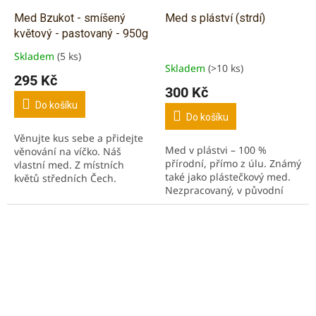
Med Bzukot - smíšený
Med s pláství (strdí)
květový - pastovaný - 950g
Skladem
(5 ks)
Průměrné
Skladem
(>10 ks)
hodnocení
295 Kč
produktu
300 Kč
je
Do košíku
5,0
Do košíku
z
Věnujte kus sebe a přidejte
5
Med v plástvi – 100 %
věnování na víčko. Náš
hvězdiček.
přírodní, přímo z úlu. Známý
vlastní med. Z místních
také jako plástečkový med.
květů středních Čech.
Nezpracovaný, v původní
Tradiční med na podporu
plástvi se zavíčkovaným
imunity v pastované formě.
medem. Ručně vyřezaný
Svěží, plná chuť, neteče,...
plást, šetrně uložený do...