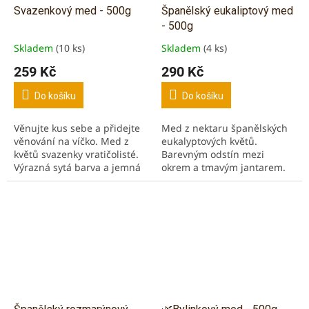
Svazenkový med - 500g
Španělský eukaliptový med
- 500g
Skladem
(10 ks)
Skladem
(4 ks)
Průměrné
Průměrné
hodnocení
hodnocení
259 Kč
290 Kč
produktu
produktu
je
je
Do košíku
Do košíku
5,0
5,0
z
z
Věnujte kus sebe a přidejte
Med z nektaru španělských
5
5
věnování na víčko. Med z
eukalyptových květů.
hvězdiček.
hvězdiček.
květů svazenky vratičolisté.
Barevným odstín mezi
Výrazná sytá barva a jemná
okrem a tmavým jantarem.
chuť. Velice vzácný druhový
Chuť s nádechem dřeva a
med.
pryskyřičných tónů Čistý
med prvotřídní kvality.