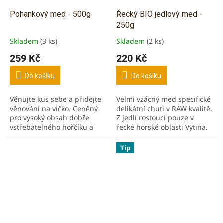
Pohankový med - 500g
Řecký BIO jedlový med -
250g
Skladem
(3 ks)
Skladem
(2 ks)
Průměrné
Průměrné
hodnocení
hodnocení
259 Kč
220 Kč
produktu
produktu
je
je
Do košíku
Do košíku
5,0
5,0
z
z
Věnujte kus sebe a přidejte
Velmi vzácný med specifické
5
5
věnování na víčko. Ceněný
delikátní chuti v RAW kvalitě.
hvězdiček.
hvězdiček.
pro vysoký obsah dobře
Z jedlí rostoucí pouze v
vstřebatelného hořčíku a
řecké horské oblasti Vytina.
rutinu. Při léčbách křečových
100% bio bez konzervantů.
žil, cévních chorob, nemocí
Včetně ozdobné papírové
Tip
jater a...
krabičky s...