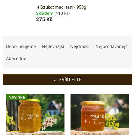
🌲Bzukot med lesní - 950g
Skladem
(>10 ks)
275 Kč
Ř
a
Doporučujeme
Nejlevnější
Nejdražší
Nejprodávanější
z
e
Abecedně
n
í
p
OTEVŘÍT FILTR
r
o
V
Novinka
d
ý
u
p
k
i
t
s
ů
p
r