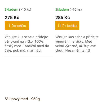
Skladem
(>10 ks)
Skladem
(>10 ks)
Průměrné
Průměrné
hodnocení
hodnocení
275 Kč
285 Kč
produktu
produktu
je
je
Do košíku
Do košíku
5,0
5,0
z
z
Věnujte kus sebe a přidejte
Věnujte kus sebe a přidejte
5
5
věnování na víčko. 100%
věnování na víčko. Med
hvězdiček.
hvězdiček.
český med. Tradiční med do
velmi výrazné, až štiplavé
čaje, pokrmů, marinád.
chuti. Nezaměnitelný!
Sesbíraný z lesních květin a
Kaštan je bohatý na železo,
medovice.
pomáhá při prokrvení. Silně
limitovaná edice...
💚Lipový med - 960g