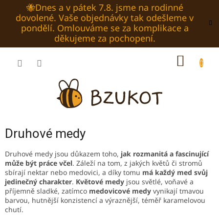
Přejít
🐝Dnes a v pátek 7.8. jsme na rodinné
na
dovolené. Vaše objednávky tak odešleme v
obsah
pondělí. Omlouváme se za komplikace a
děkujeme za pochopení.
NÁKUP
KOŠÍK
Druhové medy
Druhové medy jsou důkazem toho,
jak rozmanitá a fascinující
může být práce včel
. Záleží na tom, z jakých květů či stromů
sbírají nektar nebo medovici, a díky tomu
má každý med svůj
jedinečný charakter
.
Květové medy
jsou světlé, voňavé a
příjemně sladké, zatímco
medovicové medy
vynikají tmavou
barvou, hutnější konzistencí a výraznější, téměř karamelovou
chutí.