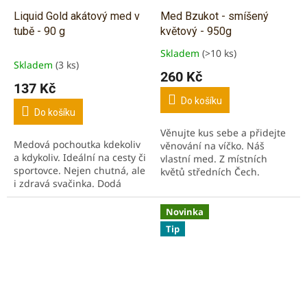
Liquid Gold akátový med v
Med Bzukot - smíšený
tubě - 90 g
květový - 950g
Skladem
(>10 ks)
Průměrné
Skladem
(3 ks)
hodnocení
260 Kč
produktu
137 Kč
je
Do košíku
5,0
Do košíku
z
Věnujte kus sebe a přidejte
5
Medová pochoutka kdekoliv
věnování na víčko. Náš
hvězdiček.
a kdykoliv. Ideální na cesty či
vlastní med. Z místních
sportovce. Nejen chutná, ale
květů středních Čech.
i zdravá svačinka. Dodá
Tradiční med do čaje,
kvalitní živiny a energii.
pokrmů, marinád. Svěží,
plná chuť.
Novinka
Tip