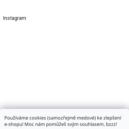
á
p
a
Instagram
t
í
Používáme cookies (samozřejmě medové) ke zlepšení
Sledovat na Instagramu
e-shopu! Moc nám pomůžeš svým souhlasem, bzzz!