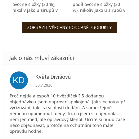
ovocné složky (30 %),
podíl ovocné složky (30
nikoliv jako u sirupů v
%), nikoliv jako u sirupů v
obchodech! Jakmile
obchodech! V létě osvěží
jednou ochutnáte, už
jako limonáda, v zimě
nebudete chtít jinak!
zahřeje jako horký nápoj.
ZOBRAZIT VŠECHNY PODOBNÉ PRODUKTY
Maliny jsou...
Višně...
Květa Divišová
KD
Hodnocení obchodu je 5 z 5 hvězdiček.
30.7.2026
Proč nejde alespoň 10 hvězdiček ? S dodanou
objednávkou jsem naprosto spokojená, jak s ochotou při
vyřizování, tak i s rychlostí dodání. A samozřejmě
nemohu opomenout medy. To, co jsem si objednala,
není jen med, ale opravdový klenot. Určitě si budu zase
něco objednávat, protože na ochutnání toho máte
opravdu hodně.