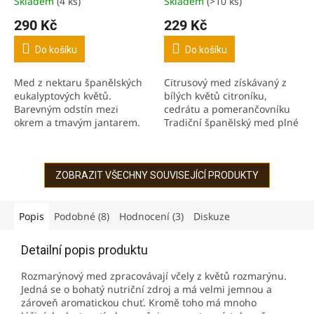
Skladem
(4 ks)
Skladem
(>10 ks)
Průměrné
Průměrné
hodnocení
hodnocení
290 Kč
229 Kč
produktu
produktu
je
je
Do košíku
Do košíku
5,0
5,0
z
z
Med z nektaru španělských
Citrusový med získávaný z
5
5
eukalyptových květů.
bílých květů citroníku,
hvězdiček.
hvězdiček.
Barevným odstín mezi
cedrátu a pomerančovníku
okrem a tmavým jantarem.
Tradiční španělský med plné
Chuť s nádechem dřeva a
sladké chuti a vůně s lehce
pryskyřičných tónů Čistý
nakyslým nádechem S
med prvotřídní kvality.
příjemným aroma...
ZOBRAZIT VŠECHNY SOUVISEJÍCÍ PRODUKTY
Popis
Podobné (8)
Hodnocení (3)
Diskuze
Detailní popis produktu
Rozmarýnový med zpracovávají včely z květů rozmarýnu.
Jedná se o bohatý nutriční zdroj a má velmi jemnou a
zároveň aromatickou chuť. Kromě toho má mnoho