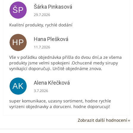
Šárka Pinkasová
ŠP
Hodnocení obchodu je 5 z 5 hvězdiček.
29.7.2026
Kvalitní produkty, rychlé dodání
Hana Plešková
HP
Hodnocení obchodu je 5 z 5 hvězdiček.
11.7.2026
Vše v pořádku objednávka přišla do dvou dní,a ze všema
produkty jsme velmi spokojeni .Ochucené medy sirupy
vynikající doporučuji. Určitě objednáme znova.
Alena Křečková
AK
Hodnocení obchodu je 5 z 5 hvězdiček.
3.7.2026
super komunikace, uzasny sortiment, hodne rychle
vyrizeni objednavky a doruceni. hodne doporucuji!
Zobrazit další hodnocení
Z