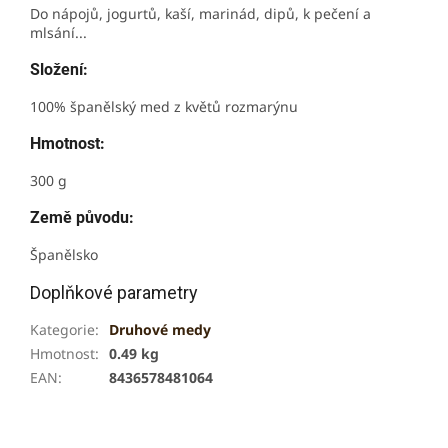
Do nápojů, jogurtů, kaší, marinád, dipů, k pečení a
mlsání...
Složení:
100% španělský med z květů rozmarýnu
Hmotnost:
300 g
Země původu:
Španělsko
Doplňkové parametry
Kategorie
:
Druhové medy
Hmotnost
:
0.49 kg
EAN
:
8436578481064