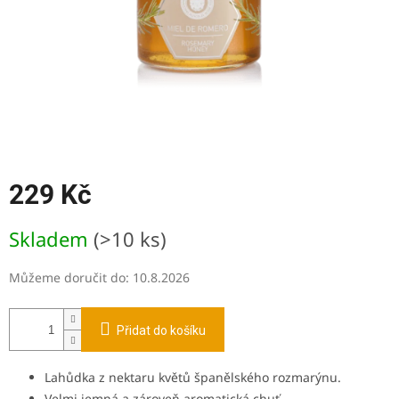
229 Kč
Měrná
Skladem
(>10 ks)
cena:
Můžeme doručit do:
10.8.2026
Přidat do košíku
Lahůdka z nektaru květů španělského rozmarýnu.
Velmi jemná a zároveň aromatická chuť.