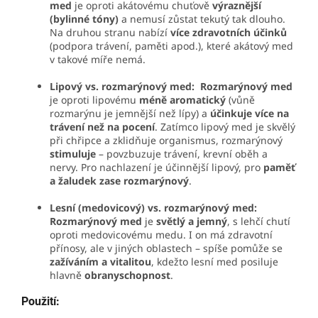
med
je oproti akátovému chuťově
výraznější
(bylinné tóny)
a nemusí zůstat tekutý tak dlouho.
Na druhou stranu nabízí
více zdravotních účinků
(podpora trávení, paměti apod.), které akátový med
v takové míře nemá.
Lipový vs. rozmarýnový med:
Rozmarýnový med
je oproti lipovému
méně aromatický
(vůně
rozmarýnu je jemnější než lípy) a
účinkuje více na
trávení než na pocení
. Zatímco lipový med je skvělý
při chřipce a zklidňuje organismus, rozmarýnový
stimuluje
– povzbuzuje trávení, krevní oběh a
nervy. Pro nachlazení je účinnější lipový, pro
paměť
a žaludek zase rozmarýnový
.
Lesní (medovicový) vs. rozmarýnový med:
Rozmarýnový med
je
světlý a jemný​
, s lehčí chutí
oproti medovicovému medu. I on má zdravotní
přínosy, ale v jiných oblastech – spíše pomůže se
zažíváním a vitalitou
, kdežto lesní med posiluje
hlavně
obranyschopnost
.
Použití: