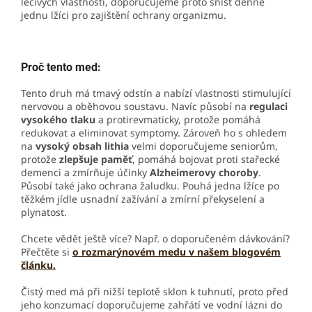
léčivých vlastností, doporučujeme proto sníst denně
jednu lžíci pro zajištění ochrany organizmu.
Proč tento med:
Tento druh má tmavý odstín a nabízí vlastnosti stimulující
nervovou a oběhovou soustavu. Navíc působí na
regulaci
vysokého tlaku
a protirevmaticky, protože pomáhá
redukovat a eliminovat symptomy. Zároveň ho s ohledem
na
vysoký obsah lithia
velmi doporučujeme seniorům,
protože
zlepšuje paměť
, pomáhá bojovat proti stařecké
demenci a zmírňuje účinky
Alzheimerovy choroby
.
Působí také jako ochrana žaludku. Pouhá jedna lžíce po
těžkém jídle usnadní zažívání a zmírní překyselení a
plynatost.
Chcete vědět ještě více? Např. o doporučeném dávkování?
Přečtěte si
o rozmarýnovém medu v našem blogovém
článku
.
Čistý med má při nižší teplotě sklon k tuhnutí, proto před
jeho konzumací doporučujeme zahřátí ve vodní lázni do