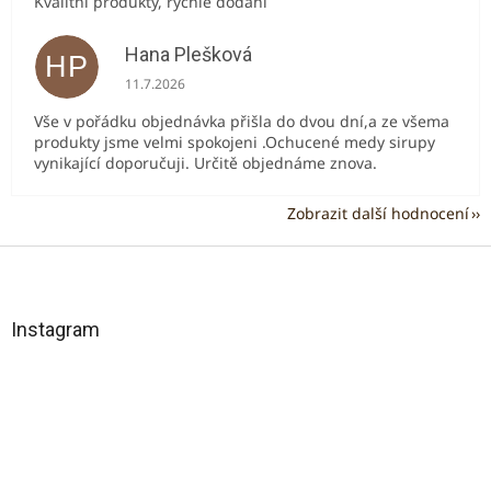
Kvalitní produkty, rychlé dodání
Hana Plešková
HP
Hodnocení obchodu je 5 z 5 hvězdiček.
11.7.2026
Vše v pořádku objednávka přišla do dvou dní,a ze všema
produkty jsme velmi spokojeni .Ochucené medy sirupy
vynikající doporučuji. Určitě objednáme znova.
Zobrazit další hodnocení
Z
á
p
a
Instagram
t
í