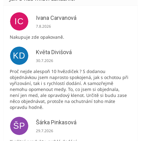
Ivana Carvanová
IC
Hodnocení obchodu je 5 z 5 hvězdiček.
7.8.2026
Nakupuje zde opakovaně.
Květa Divišová
KD
Hodnocení obchodu je 5 z 5 hvězdiček.
30.7.2026
Proč nejde alespoň 10 hvězdiček ? S dodanou
objednávkou jsem naprosto spokojená, jak s ochotou při
vyřizování, tak i s rychlostí dodání. A samozřejmě
nemohu opomenout medy. To, co jsem si objednala,
není jen med, ale opravdový klenot. Určitě si budu zase
něco objednávat, protože na ochutnání toho máte
opravdu hodně.
Šárka Pinkasová
ŠP
Hodnocení obchodu je 5 z 5 hvězdiček.
29.7.2026