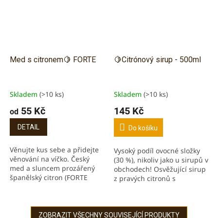
Med s citronem🍋 FORTE
🍋Citrónový sirup - 500ml
Skladem
(>10 ks)
Skladem
(>10 ks)
55 Kč
145 Kč
od
DETAIL
Do košíku
Věnujte kus sebe a přidejte
Vysoký podíl ovocné složky
věnování na víčko. Český
(30 %), nikoliv jako u sirupů v
med a sluncem prozářený
obchodech! Osvěžující sirup
španělský citron (FORTE
z pravých citronů s
dávka). Vyvážená kombinace
intenzivní kyselkavou chutí.
sladké a lehce kyselkavé
Bohatý na přírodní vitamín C
chuti. Bez umělých...
a...
ZOBRAZIT VŠECHNY SOUVISEJÍCÍ PRODUKTY