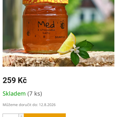
5
hvězdiček.
259 Kč
Měrná
Skladem
(7 ks)
cena:
Můžeme doručit do:
12.8.2026