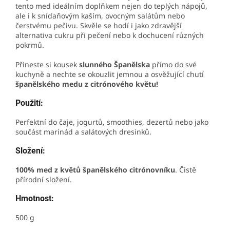
tento med ideálním doplňkem nejen do teplých nápojů,
ale i k snídaňovým kaším, ovocným salátům nebo
čerstvému pečivu. Skvěle se hodí i jako zdravější
alternativa cukru při pečení nebo k dochucení různých
pokrmů.
Přineste si kousek
slunného Španělska
přímo do své
kuchyně a nechte se okouzlit jemnou a osvěžující chutí
španělského medu z citrónového květu!
Použití:
Perfektní do čaje, jogurtů, smoothies, dezertů nebo jako
součást marinád a salátových dresinků.
Složení:
100% med z květů španělského citrónovníku
.
Čistě
přírodní složení.
Hmotnost:
500 g