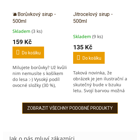
🫐Borůvkový sirup -
Jitrocelový sirup -
500ml
500ml
Skladem
(3 ks)
Průměrné
Skladem
(9 ks)
hodnocení
159 Kč
produktu
135 Kč
je
Do košíku
3,0
Do košíku
z
Milujete borůvky? Už kvůli
5
Taková novinka, že
nim nemusíte s košíkem
hvězdiček.
obrázek je jen ilustrační a
do lesa :-) Vysoký podíl
skutečný bude v bzuku
ovocné složky (30 %),
letu. Svojí barvou možná
nikoliv jako u sirupů v
připomíná tu nejhlubší
obchodech! Úžasně
noc. Vysoký podíl bylinné
bohatá chuť a výrazná
složky, nikoliv jako u
ZOBRAZIT VŠECHNY PODOBNÉ PRODUKTY
vůně....
sirupů v...