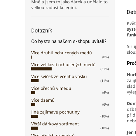
Mněla jsem to jako dárek a udělalo to
velkou radost kolegini.
Det
Květ
sys
Dotazník
funk
Co byste na našem e-shopu uvítali?
Siru
slou
Více druhů ochucených medů
(0%)
Proč
Více velikostí ochucených medů
(31%)
Hor
Více svíček ze včelího vosku
zali
(11%)
slad
Více ořechů v medu
vyle
(6%)
Více džemů
Dom
(6%)
džbá
Jiné zajímavé pochutiny
přid
(10%)
nebo
Větší dárkový sortiment
(10%)
Jen 
Více včelích produktů