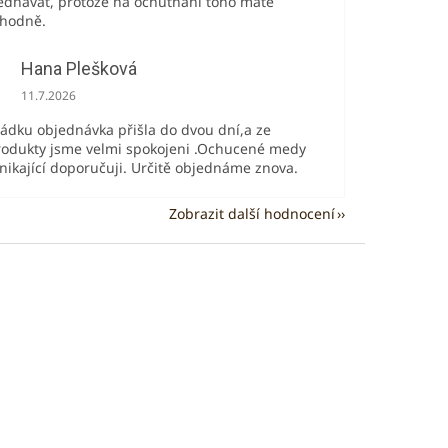
ednávat, protože na ochutnání toho máte
 hodně.
Hana Plešková
Hodnocení obchodu je 5 z 5 hvězdiček.
11.7.2026
řádku objednávka přišla do dvou dní,a ze
odukty jsme velmi spokojeni .Ochucené medy
ynikající doporučuji. Určitě objednáme znova.
Zobrazit další hodnocení