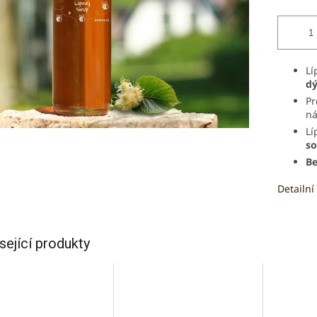
Lí
dý
Pr
n
Lí
so
Be
Detailní
sející produkty