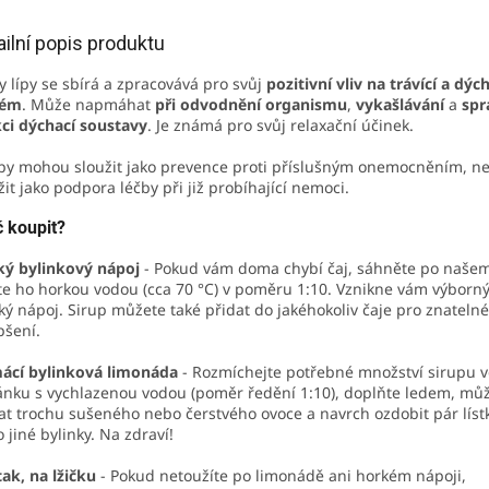
ailní popis produktu
y lípy se sbírá a zpracovává pro svůj
pozitivní vliv na trávící a dýc
tém
. Může napmáhat
při odvodnění organismu
,
vykašlávání
a
spr
ci dýchací soustavy
. Je známá pro svůj relaxační účinek.
py mohou sloužit jako prevence proti příslušným onemocněním, 
žit jako podpora léčby při již probíhající nemoci.
 koupit?
ký bylinkový nápoj
- Pokud vám doma chybí čaj, sáhněte po našem
jte ho horkou vodou (cca 70 °C) v poměru 1:10. Vznikne vám výborný
ký nápoj. Sirup můžete také přidat do jakéhokoliv čaje pro znatelné
pšení.
ácí bylinková limonáda
- Rozmíchejte potřebné množství sirupu v
nku s vychlazenou vodou (poměr ředění 1:10), doplňte ledem, mů
at trochu sušeného nebo čerstvého ovoce a navrch ozdobit pár líst
 jiné bylinky. Na zdraví!
tak, na lžičku
- Pokud netoužíte po limonádě ani horkém nápoji,