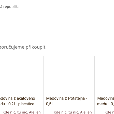
á republika
dovina z akátového
Medovina z Potštejna -
Medovina
du - 0,2l - placatice
0,5l
medu - 0,
Kde nic, tu nic. Ale jen
Kde nic, tu nic. Ale jen
Kde n