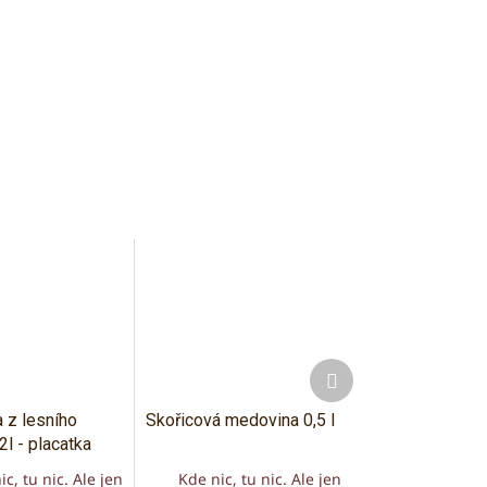
Další
produkt
 z lesního
Skořicová medovina 0,5 l
2l - placatka
ic, tu nic. Ale jen
Kde nic, tu nic. Ale jen