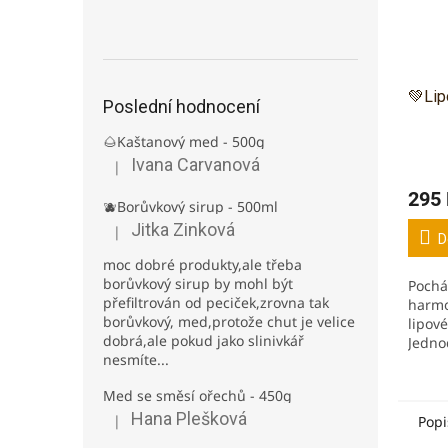
💚Lip
Poslední hodnocení
🌰Kaštanový med - 500g
Prům
Ivana Carvanová
|
Hodnocení produktu je 5 z 5 hvězdiček.
hodno
295
produ
🫐Borůvkový sirup - 500ml
je
Jitka Zinková
|
Hodnocení produktu je 3 z 5 hvězdiček.
5,0
D
z
moc dobré produkty,ale třeba
5
borůvkový sirup by mohl být
Pochá
hvězd
přefiltrován od peciček,zrovna tak
harmo
borůvkový, med,protože chut je velice
lipov
dobrá,ale pokud jako slinivkář
Jedno
nesmíte...
pro R
bylinn
Med se směsí ořechů - 450g
sýry 
Hana Plešková
při...
|
Popi
Hodnocení produktu je 5 z 5 hvězdiček.