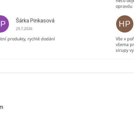
něco obj
opravdu
Šárka Pinkasová
ŠP
HP
Hodnocení obchodu je 5 z 5 hvězdiček.
29.7.2026
itní produkty, rychlé dodání
Vše v po
všema pr
sirupy v
am