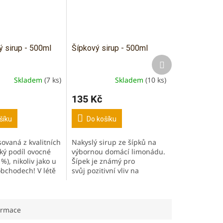
 sirup - 500ml
Šípkový sirup - 500ml
Další
produkt
Skladem
(7 ks)
Skladem
(10 ks)
135 Kč
šíku
Do košíku
sovaná z kvalitních
Nakyslý sirup ze šípků na
oký podíl ovocné
výbornou domácí limonádu.
 %), nikoliv jako u
Šípek je známý pro
obchodech! V létě
svůj pozitivní vliv na
ko limonáda, v
vylučovací soustavu. Šípek
eje jako horký
podporuje trávení a
ně...
imunitu. Bez barviv,...
ormace