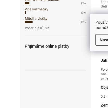
konc
(9%)
dětí
Více kosmetiky
(2%)
Je t
Müsli a vločky
své 
Použív
(15%)
příp
pomůže
Počet hlasů:
52
Slož
Nas
Přijímáme online platby
Odva
Jak
Po o
násl
extr
Obj
0,5 l
Zem