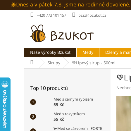
Přejít
🐝Dnes a v pátek 7.8. jsme na rodinné dovolen
na
obsah
+420 773 101 157
bzzz@bzukot.cz
Naše výrobky Bzukot
Medy
Džemy a ma
Domů
Sirupy
💚Lipový sirup - 500ml
P
💚Li
o
s
Průměr
Neoho
Top 10 produktů
t
hodnoc
r
produk
Med s černým rybízem
a
je
55 Kč
n
0,0
Med s rakytníkem
z
n
55 Kč
5
í
hvězdič
🫚Med se zázvorem - FORTE
p