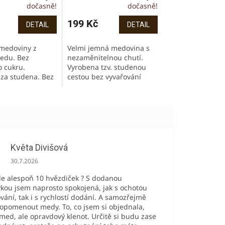
dočasně!
dočasně!
199 Kč
DETAIL
DETAIL
 medoviny z
Velmi jemná medovina s
edu. Bez
nezaměnitelnou chutí.
 cukru.
Vyrobena tzv. studenou
za studena. Bez
cestou bez vyvařování
ních látek,
medu! Bez přidaného
říchutí.
cukru a lihu. Vyrobeno z
českého medu! Obsah
alkoholu: min....
Květa Divišová
Hodnocení obchodu je 5 z 5 hvězdiček.
30.7.2026
de alespoň 10 hvězdiček ? S dodanou
kou jsem naprosto spokojená, jak s ochotou
ování, tak i s rychlostí dodání. A samozřejmě
pomenout medy. To, co jsem si objednala,
med, ale opravdový klenot. Určitě si budu zase