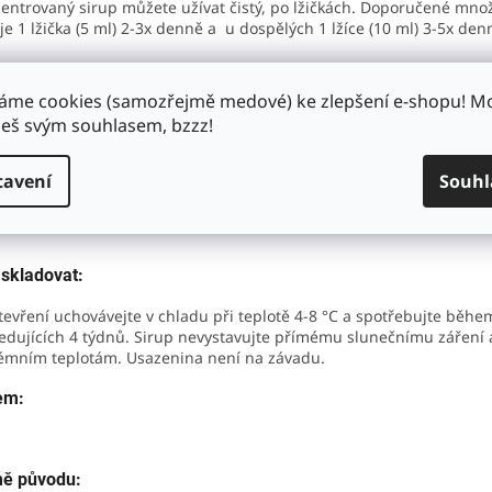
entrovaný sirup můžete užívat čistý, po lžičkách. Doporučené množ
 je 1 lžička (5 ml) 2-3x denně a u dospělých 1 lžíce (10 ml) 3-5x den
o na vás
- Naše sirupy a vaše recepty, to je skvělá kombinace! Popu
kulinářské fantazii a využijte sirup při svém nedělním pečení nebo 
áme cookies (samozřejmě medové) ke zlepšení e-shopu! 
ravě míchaných koktejlů pro zahradní párty.
š svým souhlasem, bzzz!
ení:
tavení
Souhl
r z květu lípy, cukr, voda, regulátor kyselosti: kyselina citrónová.
 skladovat:
tevření uchovávejte v chladu při teplotě 4-8 °C a spotřebujte běhe
edujících 4 týdnů. Sirup nevystavujte přímému slunečnímu záření 
émním teplotám. Usazenina není na závadu.
em:
ě původu: