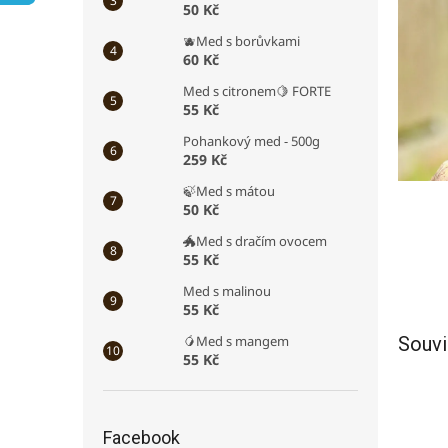
50 Kč
a
n
🫐Med s borůvkami
e
60 Kč
l
Med s citronem🍋 FORTE
55 Kč
Pohankový med - 500g
259 Kč
🍃Med s mátou
50 Kč
🐲Med s dračím ovocem
55 Kč
Med s malinou
55 Kč
🥭Med s mangem
Souvi
55 Kč
Facebook