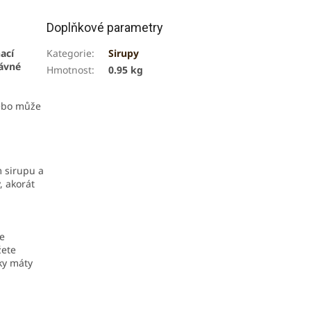
Doplňkové parametry
hací
Kategorie
:
Sirupy
ávné
Hmotnost
:
0.95 kg
nebo může
 sirupu a
, akorát
e
žete
ky máty