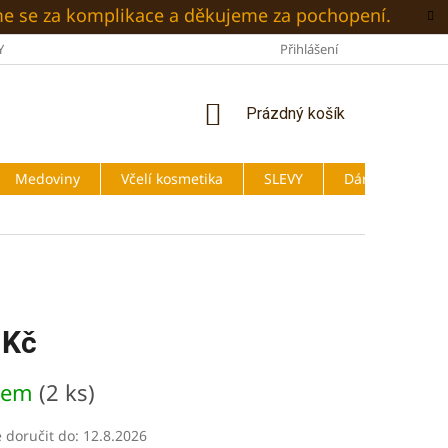
me se za komplikace a děkujeme za pochopení.
Y
O NÁS
BLOG
OBCHODNÍ PODMÍNKY
Přihlášení
PODMÍNKY
NÁKUPNÍ
Prázdný košík
KOŠÍK
Medoviny
Včelí kosmetika
SLEVY
Dárky
 Kč
dem
(2 ks)
doručit do:
12.8.2026