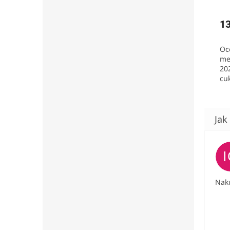
1
Oc
me
20
cu
st
ko
bar
vod
Nak