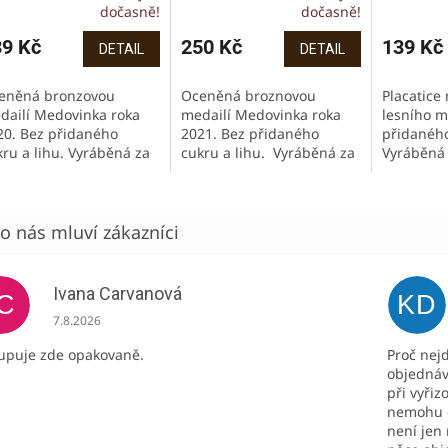
dočasně!
dočasně!
39 Kč
250 Kč
139 Kč
DETAIL
DETAIL
eněná bronzovou
Oceněná broznovou
Placatice
dailí Medovinka roka
medailí Medovinka roka
lesního m
20. Bez přidaného
2021. Bez přidaného
přidaného
kru a lihu. Vyráběná za
cukru a lihu. Vyráběná za
Vyráběná 
udena. Bez
studena. Bez
konzervač
nzervačních látek,
konzervačních látek,
barviv a p
viv a příchutí. Pouze z
barviv a příchutí. Pouze z
y a kvalitního...
poctivého českého...
Ivana Carvanová
IC
KD
Hodnocení obchodu je 5 z 5 hvězdiček.
7.8.2026
upuje zde opakovaně.
Proč nej
objednáv
při vyřiz
nemohu o
není jen 