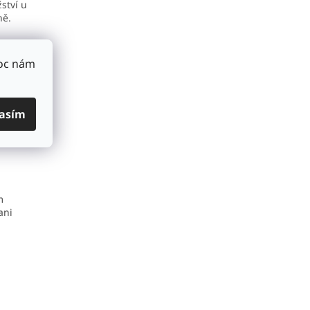
ství u
ně.
sťte uzdu
při
Moc nám
asím
m
ani