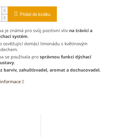
Přidat do košíku
pa je známá pro svůj pozitivní vliv
na trávící a
chací systém
.
o osvěžující domácí limonádu s květinovým
ádechem.
pa se používala pro
správnou funkci dýchací
ustavy
.
z barviv, zahušťovadel, aromat a dochucovadel.
 informace