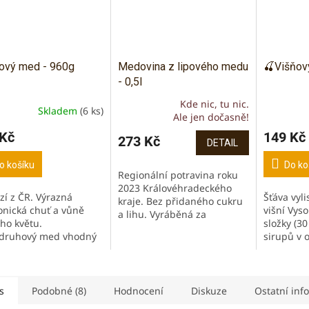
ový med - 960g
Medovina z lipového medu
🍒Višňový
- 0,5l
Kde nic, tu nic.
Skladem
(6 ks)
ěrné
Průměrné
Ale jen dočasně!
cení
hodnocení
 Kč
149 Kč
ktu
produktu
273 Kč
DETAIL
je
5,0
o košíku
Do ko
Regionální potravina roku
z
2023 Královéhradeckého
5
zí z ČR. Výrazná
Šťáva vyli
kraje. Bez přidaného cukru
iček.
hvězdiček.
nická chuť a vůně
višní Vys
a lihu. Vyráběná za
ého květu.
složky (30
studena. Bez konzervačních
druhový med vhodný
sirupů v 
látek, barviv a příchutí.
AW stravu. Výborný s
osvěží ja
Pouze z kvalitního...
ými čaji a kávou, ale i
zimě zahř
a šunkami. Vhodný
nápoj. Viš
s
Podobné (8)
Hodnocení
Diskuze
Ostatní inf