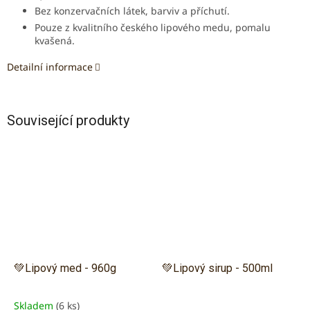
B
ez konzervačních látek, barviv a příchutí.
Pouze z kvalitního českého lipového medu, pomalu
kvašená.
Detailní informace
Související produkty
💚Lipový med - 960g
💚Lipový sirup - 500ml
Skladem
(6 ks)
Průměrné