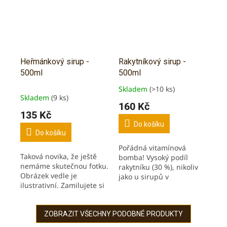
Heřmánkový sirup -
Rakytníkový sirup -
500ml
500ml
Skladem
(>10 ks)
Průměrné
Skladem
(9 ks)
hodnocení
160 Kč
produktu
135 Kč
je
Do košíku
5,0
Do košíku
z
Pořádná vitamínová
5
Taková novika, že ještě
bomba! Vysoký podíl
hvězdiček.
nemáme skutečnou fotku.
rakytníku (30 %), nikoliv
Obrázek vedle je
jako u sirupů v
ilustrativní. Zamilujete si
obchodech! Rakytník je
ho víc než klasický
bohatý na vitamíny A, B,
heřmánkový čaj. Vysoký
C, D, F, K a další. Lisováno
podíl bylinného extraktu,
ZOBRAZIT VŠECHNY PODOBNÉ PRODUKTY
za studena!...
nikoliv jako...