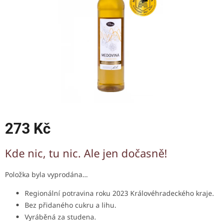
273 Kč
Měrná
Kde nic, tu nic. Ale jen dočasně!
cena:
Položka byla vyprodána…
Regionální potravina roku 2023 Královéhradeckého kraje.
Bez přidaného cukru a lihu.
V
yráběná za studena.