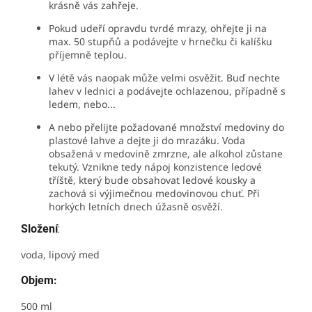
krásně vás zahřeje.
Pokud udeří opravdu tvrdé mrazy, ohřejte ji na
max. 50 stupňů a podávejte v hrnečku či kalíšku
příjemně teplou.
V létě vás naopak může velmi osvěžit. Buď nechte
lahev v lednici a podávejte ochlazenou, případně s
ledem, nebo...
A nebo přelijte požadované množství medoviny do
plastové lahve a dejte ji do mrazáku. Voda
obsažená v medovině zmrzne, ale alkohol zůstane
tekutý. Vznikne tedy nápoj konzistence ledové
tříště, který bude obsahovat ledové kousky a
zachová si výjimečnou medovinovou chuť. Při
horkých letních dnech úžasně osvěží.
Složení
:
voda, lipový med
Objem:
500 ml