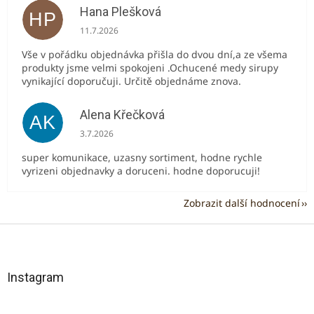
Hana Plešková
HP
Hodnocení obchodu je 5 z 5 hvězdiček.
11.7.2026
Vše v pořádku objednávka přišla do dvou dní,a ze všema
produkty jsme velmi spokojeni .Ochucené medy sirupy
vynikající doporučuji. Určitě objednáme znova.
Alena Křečková
AK
Hodnocení obchodu je 5 z 5 hvězdiček.
3.7.2026
super komunikace, uzasny sortiment, hodne rychle
vyrizeni objednavky a doruceni. hodne doporucuji!
Zobrazit další hodnocení
Z
á
p
a
Instagram
t
í