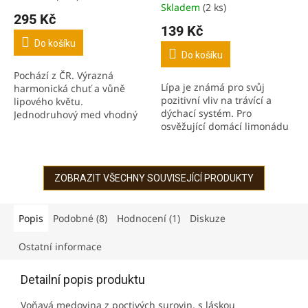
Skladem
(2 ks)
hodnocení
295 Kč
produktu
139 Kč
je
Do košíku
5,0
Do košíku
z
Pochází z ČR. Výrazná
5
Lípa je známá pro svůj
harmonická chuť a vůně
hvězdiček.
pozitivní vliv na trávící a
lipového květu.
dýchací systém. Pro
Jednodruhový med vhodný
osvěžující domácí limonádu
pro RAW stravu. Výborný s
s květinovým nádechem.
bylinnými čaji a kávou, ale i
Lípa se používala
sýry a šunkami. Vhodný při...
pro správnou funkci...
ZOBRAZIT VŠECHNY SOUVISEJÍCÍ PRODUKTY
Popis
Podobné (8)
Hodnocení (1)
Diskuze
Ostatní informace
Detailní popis produktu
Voňavá medovina z poctivých surovin, s láskou