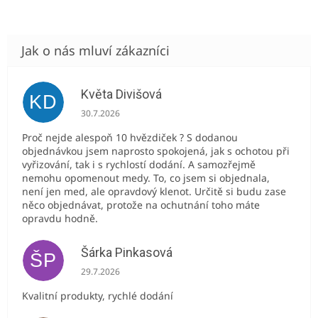
Květa Divišová
KD
Hodnocení obchodu je 5 z 5 hvězdiček.
30.7.2026
Proč nejde alespoň 10 hvězdiček ? S dodanou
objednávkou jsem naprosto spokojená, jak s ochotou při
vyřizování, tak i s rychlostí dodání. A samozřejmě
nemohu opomenout medy. To, co jsem si objednala,
není jen med, ale opravdový klenot. Určitě si budu zase
něco objednávat, protože na ochutnání toho máte
opravdu hodně.
Šárka Pinkasová
ŠP
Hodnocení obchodu je 5 z 5 hvězdiček.
29.7.2026
Kvalitní produkty, rychlé dodání