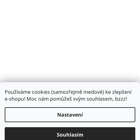
Používáme cookies (samozřejmě medové) ke zlepšení
Sledovat na Instagramu
e-shopu! Moc nám pomůžeš svým souhlasem, bzzz!
Nastavení
Vytvořil Shoptet
Souhlasím
Copyright 2026
Bzukot.cz
. Všechna práva vyhrazena.