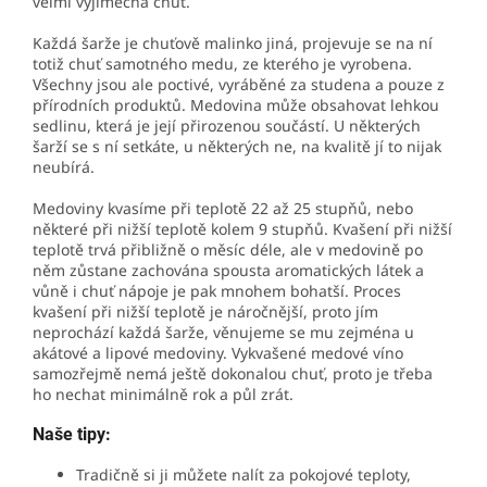
velmi výjimečná chuť.
Každá šarže je chuťově malinko jiná, projevuje se na ní
totiž chuť samotného medu, ze kterého je vyrobena.
Všechny jsou ale poctivé, vyráběné za studena a pouze z
přírodních produktů. Medovina může obsahovat lehkou
sedlinu, která je její přirozenou součástí. U některých
šarží se s ní setkáte, u některých ne, na kvalitě jí to nijak
neubírá.
Medoviny kvasíme při teplotě 22 až 25 stupňů, nebo
některé při nižší teplotě kolem 9 stupňů. Kvašení při nižší
teplotě trvá přibližně o měsíc déle, ale v medovině po
něm zůstane zachována spousta aromatických látek a
vůně i chuť nápoje je pak mnohem bohatší. Proces
kvašení při nižší teplotě je náročnější, proto jím
neprochází každá šarže, věnujeme se mu zejména u
akátové a lipové medoviny. Vykvašené medové víno
samozřejmě nemá ještě dokonalou chuť, proto je třeba
ho nechat minimálně rok a půl zrát.
Naše tipy:
Tradičně si ji můžete nalít za pokojové teploty,