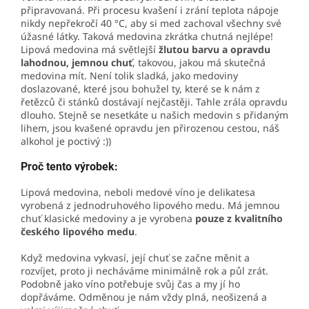
připravovaná. Při procesu kvašení i zrání teplota nápoje
nikdy nepřekročí 40 °C, aby si med zachoval všechny své
úžasné látky. Taková medovina zkrátka chutná nejlépe!
Lipová medovina má světlejší
žlutou barvu a opravdu
lahodnou, jemnou chuť
, takovou, jakou má skutečná
medovina mít. Není tolik sladká, jako medoviny
doslazované, které jsou bohužel ty, které se k nám z
řetězců či stánků dostávají nejčastěji. Tahle zrála opravdu
dlouho. Stejně se nesetkáte u našich medovin s přidaným
lihem, jsou kvašené opravdu jen přirozenou cestou, náš
alkohol je poctivý :))
Proč tento výrobek:
Lipová medovina, neboli medové víno je delikatesa
vyrobená z jednodruhového lipového medu. Má jemnou
chuť klasické medoviny a je vyrobena
pouze z kvalitního
českého lipového medu
.
Když medovina vykvasí, její chuť se začne měnit a
rozvíjet, proto ji necháváme minimálně rok a půl zrát.
Podobně jako víno potřebuje svůj čas a my jí ho
dopřáváme. Odměnou je nám vždy plná, neošizená a