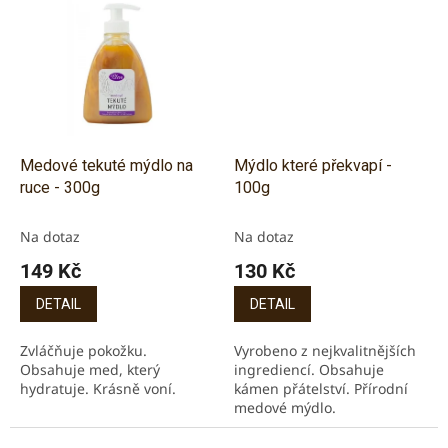
Medové tekuté mýdlo na
Mýdlo které překvapí -
ruce - 300g
100g
Na dotaz
Na dotaz
149 Kč
130 Kč
DETAIL
DETAIL
Zvláčňuje pokožku.
Vyrobeno z nejkvalitnějších
Obsahuje med, který
ingrediencí. Obsahuje
hydratuje. Krásně voní.
kámen přátelství. Přírodní
medové mýdlo.