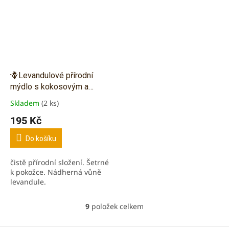
🪻Levandulové přírodní
mýdlo s kokosovým a
olivovým olejem - 90g
Skladem
(2 ks)
Průměrné
hodnocení
195 Kč
produktu
je
Do košíku
5,0
z
čistě přírodní složení. Šetrné
5
k pokožce. Nádherná vůně
hvězdiček.
levandule.
9
položek celkem
O
v