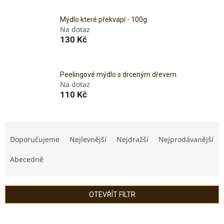
Mýdlo které překvapí - 100g
Na dotaz
130 Kč
Peelingové mýdlo s drceným dřevem
Na dotaz
110 Kč
Ř
a
Doporučujeme
Nejlevnější
Nejdražší
Nejprodávanější
z
e
Abecedně
n
í
p
OTEVŘÍT FILTR
r
o
V