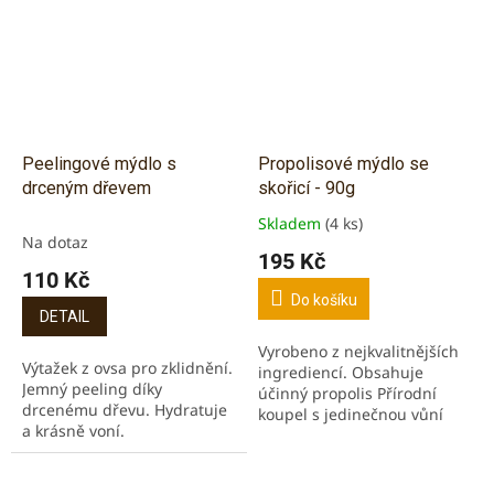
Peelingové mýdlo s
Propolisové mýdlo se
drceným dřevem
skořicí - 90g
Skladem
(4 ks)
Průměrné
Na dotaz
hodnocení
195 Kč
produktu
110 Kč
je
Do košíku
5,0
DETAIL
z
Vyrobeno z nejkvalitnějších
5
Výtažek z ovsa pro zklidnění.
ingrediencí. Obsahuje
hvězdiček.
Jemný peeling díky
účinný propolis Přírodní
drcenému dřevu. Hydratuje
koupel s jedinečnou vůní
a krásně voní.