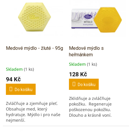
d
ý
u
p
k
i
t
s
ů
p
r
o
d
Medové mýdlo - žluté - 95g
Medové mýdlo s
u
heřmánkem
k
Skladem
(1 ks)
Průměrné
t
Skladem
(1 ks)
hodnocení
128 Kč
ů
produktu
94 Kč
je
Do košíku
5,0
Do košíku
z
Zklidňuje a zvláčňuje
5
Zvláčňuje a zjemňuje pleť.
pokožku. Regeneruje
hvězdiček.
Obsahuje med, který
poškozenou pokožku.
hydratuje. Mýdlo i pro naše
Dlouho a krásně voní.
nejmenší.