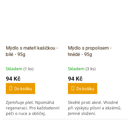
Mýdlo s mateří kašičkou -
Mýdlo s propolisem -
bílé - 95g
hnědé - 95g
Skladem
(1 ks)
Skladem
(3 ks)
94 Kč
94 Kč
Do košíku
Do košíku
Zjemňuje pleť. Npomáhá
Skvělé proti akné. Vhodné
regeneraci. Pro každodenní
při výskytu plísní a ekzémů.
péči o ruce a obličej.
Jemné složení.