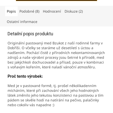
Popis
Podobné (8)
Hodnocení
Diskuze (2)
Ostatní informace
Detailní popis produktu
Originální pastovaný med Bzukot z naší rodinné farmy v
Dobříši. O včelky se staráme už desetiletí s úctou a
nadšením. Pochází čistě z přírodních nekontaminovaných
zdrojů a naše výrobní procesy jsou šetrné k přírodě, med
bez jakýchkoli dochucovadel a přísad, pouze v kombinaci
s voňavým kořením, které naladí vánoční atmosféru.
Proč tento výrobek:
Med je v pastované formě, tj. prošel několikadenním
mícháním, které při zachování všech jeho hodnotných
látek změnilo jeho tekutou konzistenci na pastovou a tím
pádem se skvěle hodí na natírání na pečivo, palačinky
nebo cokoliv vás napadne :)