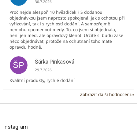
Hodnocení obchodu je 5 z 5 hvězdiček.
30.7.2026
Proč nejde alespoň 10 hvězdiček ? S dodanou
objednávkou jsem naprosto spokojená, jak s ochotou při
vyřizování, tak i s rychlostí dodání. A samozřejmě
nemohu opomenout medy. To, co jsem si objednala,
není jen med, ale opravdový klenot. Určitě si budu zase
něco objednávat, protože na ochutnání toho máte
opravdu hodně.
Šárka Pinkasová
ŠP
Hodnocení obchodu je 5 z 5 hvězdiček.
29.7.2026
Kvalitní produkty, rychlé dodání
Zobrazit další hodnocení
Z
á
p
a
Instagram
t