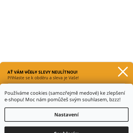
í
AŤ VÁM
VČELY
SLEVY
NEULÍTNOU
!
Přihlaste se k obděru a sleva je Vaše!
Používáme cookies (samozřejmě medové) ke zlepšení
Sledovat na Instagramu
e-shopu! Moc nám pomůžeš svým souhlasem, bzzz!
CHCI SLEVU 10 %
Zásady zpracování osobních údajů
Nastavení
Vytvořil Shoptet