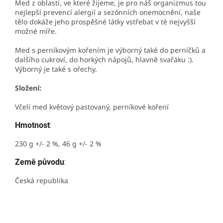
Med z oblasti, ve které žijeme, je pro náš organizmus tou
nejlepší prevencí alergií a sezónních onemocnění, naše
tělo dokáže jeho prospěšné látky vstřebat v té nejvyšší
možné míře.
Med s perníkovým kořením je výborný také do perníčků a
dalšího cukroví, do horkých nápojů, hlavně svařáku :).
Výborný je také s ořechy.
Složení:
Včelí med květový pastovaný, perníkové koření
Hmotnost
:
230 g +/- 2 %, 46 g +/- 2 %
Země původu
:
Česká republika