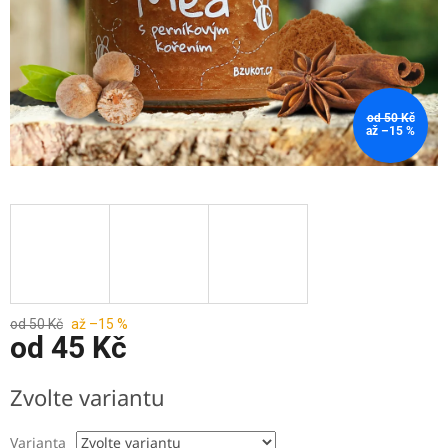
od 50 Kč
až –15 %
od 50 Kč
až –15 %
od
45 Kč
Měrná
Zvolte variantu
cena:
Varianta