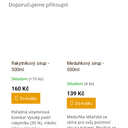
Rakytníkový sirup -
Meduňkový sirup -
500ml
500ml
Skladem
(>10 ks)
Průměrné
Skladem
(4 ks)
hodnocení
160 Kč
produktu
139 Kč
je
Do košíku
5,0
Do košíku
z
Pořádná vitamínová
5
Meduňka lékařská se
bomba! Vysoký podíl
hvězdiček.
sbírá pro svůj pozitivní
rakytníku (30 %), nikoliv
vliv na trávení. Používá se