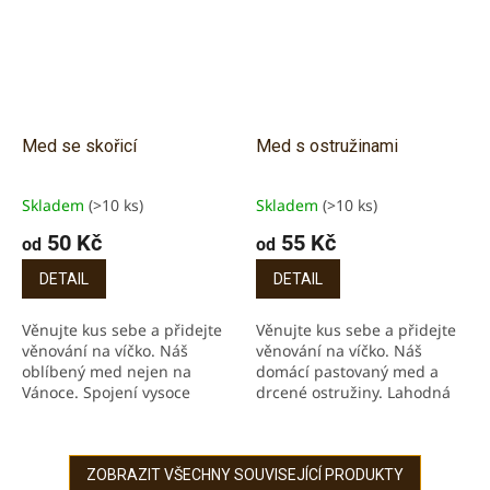
Med se skořicí
Med s ostružinami
Skladem
(>10 ks)
Skladem
(>10 ks)
Průměrné
Průměrné
hodnocení
hodnocení
50 Kč
55 Kč
od
od
produktu
produktu
je
je
DETAIL
DETAIL
5,0
5,0
z
z
Věnujte kus sebe a přidejte
Věnujte kus sebe a přidejte
5
5
věnování na víčko. Náš
věnování na víčko. Náš
hvězdiček.
hvězdiček.
oblíbený med nejen na
domácí pastovaný med a
Vánoce. Spojení vysoce
drcené ostružiny. Lahodná
kvalitního medu s
kombinace výborná s
blahodárnými účinky
čerstvým pečivem, jogurty či
skořice. Mlsejte jen tak nebo
palačinkami. Výrazná...
míchejte...
ZOBRAZIT VŠECHNY SOUVISEJÍCÍ PRODUKTY