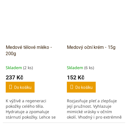
Chondroitin sulfát pro
stavbu...
Medové tělové mléko -
Medový oční krém - 15g
200g
Skladem
(2 ks)
Skladem
(6 ks)
237 Kč
152 Kč
Do košíku
Do košíku
K výživě a regeneraci
Rozjasňuje pleť a zlepšuje
pokožky celého těla.
její pružnost. Vyhlazuje
Hydratuje a zpomaluje
mimické vrásky v očním
stárnutí pokožky. Lehce se
okolí. Vhodný i pro extrémně
vstřebává a krásně voní po
citlivou pleť.
medu.