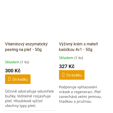
sušší pleť.
Vitamínový enzymatický
Výživný krém s mateří
peeling na pleť - 50g
kašičkou 4v1 - 50g
Skladem
(1 ks)
Průměrné
Skladem
(1 ks)
hodnocení
327 Kč
produktu
300 Kč
je
Do košíku
5,0
Do košíku
z
Podporuje vyhlazování
5
Účinně odstraňuje odumřelé
vrásek a regeneraci. Pleť
hvězdiček.
buňky. Viditelně rozjasňuje
zanechává velmi jemnou,
pleť. Hloubkově vyčistí
hladkou a pružnou.
všechny typy pleti.
Obsahuje vyživující,
antioxidační a hydratační