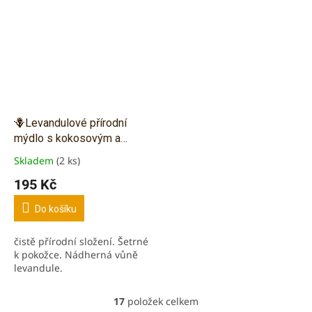
složky.
🪻Levandulové přírodní
mýdlo s kokosovým a
olivovým olejem - 90g
Skladem
(2 ks)
Průměrné
hodnocení
195 Kč
produktu
je
Do košíku
5,0
z
čistě přírodní složení. Šetrné
5
k pokožce. Nádherná vůně
hvězdiček.
levandule.
17
položek celkem
O