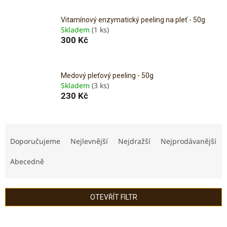
Vitamínový enzymatický peeling na pleť - 50g
Skladem
(1 ks)
300 Kč
Medový pleťový peeling - 50g
Skladem
(3 ks)
230 Kč
Ř
a
Doporučujeme
Nejlevnější
Nejdražší
Nejprodávanější
z
e
Abecedně
n
í
p
OTEVŘÍT FILTR
r
o
V