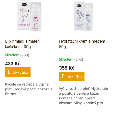
d
ý
u
p
k
i
t
s
ů
p
r
o
d
Elixír mládí s mateří
Hydratační krém s medem -
u
kašičkou - 30g
50g
k
Skladem
(2 ks)
Průměrné
t
Skladem
(5 ks)
hodnocení
433 Kč
ů
produktu
355 Kč
je
Do košíku
5,0
Do košíku
z
Rychle se vstřebá a vypne
5
Vyživí suchou pleť. Hydratuje
pleť. Dodává pocit lehkosti a
hvězdiček.
a posiluje bariéru kůže.
čistoty.
Pomáhá chránit před
okolními vlivy. Vhodný pro
všechny druhy pleti, i pro
pleť mastnější a věk 15+.