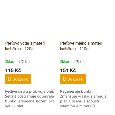
Pleťová voda s mateří
Pleťové mléko s mateří
kašičkou - 120g
kašičkou - 110g
Skladem
(2 ks)
Skladem
(5 ks)
115 Kč
151 Kč
Do košíku
Do košíku
Pečlivě čistí a prokrvuje pleť.
Regeneruje buňky.
Šetrně odstraňuje odumřelé
Zmenšuje vrásky, zjemňuje
buňky. Jedinečné složení pro
pleť. Obsahuje spoustu
výživu pleti.
vitamínů a minerálů.