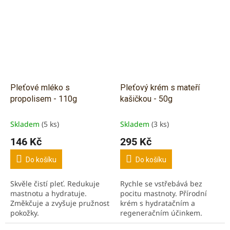
Pleťové mléko s
Pleťový krém s mateří
propolisem - 110g
kašičkou - 50g
Skladem
(5 ks)
Skladem
(3 ks)
146 Kč
295 Kč
Do košíku
Do košíku
Skvěle čistí pleť. Redukuje
Rychle se vstřebává bez
mastnotu a hydratuje.
pocitu mastnoty. Přírodní
Změkčuje a zvyšuje pružnost
krém s hydratačním a
pokožky.
regeneračním účinkem.
Vhodný na sušší a normální