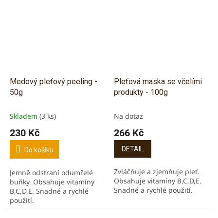
Medový pleťový peeling -
Pleťová maska se včelími
50g
produkty - 100g
Skladem
(3 ks)
Na dotaz
230 Kč
266 Kč
DETAIL
Do košíku
Zvláčňuje a zjemňuje pleť.
Jemně odstraní odumřelé
Obsahuje vitamíny B,C,D,E.
buňky. Obsahuje vitamíny
Snadné a rychlé použití.
B,C,D,E. Snadné a rychlé
použití.