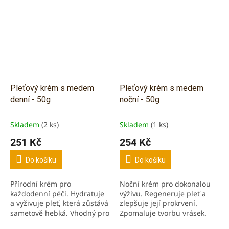
pleť.
Pleťový krém s medem
Pleťový krém s medem
denní - 50g
noční - 50g
Skladem
(2 ks)
Skladem
(1 ks)
251 Kč
254 Kč
Do košíku
Do košíku
Přírodní krém pro
Noční krém pro dokonalou
každodenní péči. Hydratuje
výživu. Regeneruje pleť a
a vyživuje pleť, která zůstává
zlepšuje její prokrvení.
sametově hebká. Vhodný pro
Zpomaluje tvorbu vrásek.
normální, smíšenou, nebo