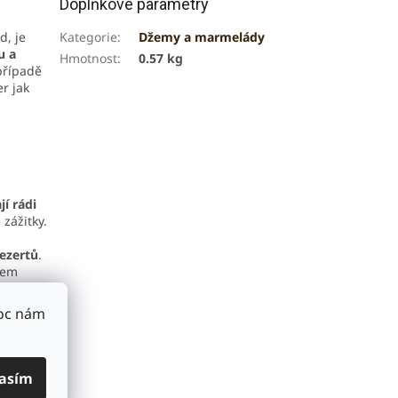
Doplňkové parametry
d, je
Kategorie
:
Džemy a marmelády
u a
Hmotnost
:
0.57 kg
 případě
r jak
jí rádi
zážitky.
dezertů
.
žem
i
Moc nám
nová šťáva,
asím