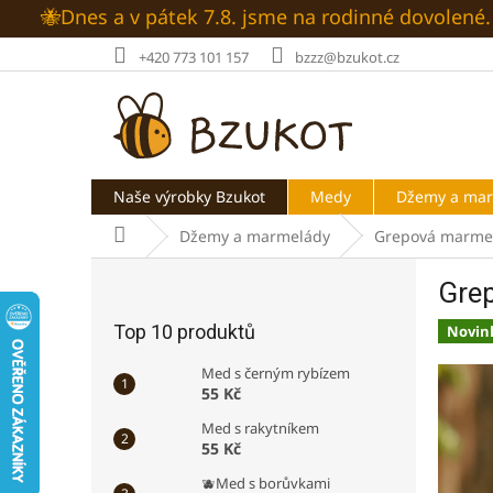
Přejít
🐝Dnes a v pátek 7.8. jsme na rodinné dovolen
na
obsah
+420 773 101 157
bzzz@bzukot.cz
Naše výrobky Bzukot
Medy
Džemy a ma
Domů
Džemy a marmelády
Grepová marme
P
Gre
o
s
Top 10 produktů
Novin
t
r
Med s černým rybízem
a
55 Kč
n
Med s rakytníkem
n
55 Kč
í
🫐Med s borůvkami
p