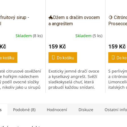
fruitový sirup -
🐲Džem s dračím ovocem
🍋 Citró
l
a angreštem
Prosecce
Skladem
(8 ks)
Skladem
(5 ks)
 Kč
159 Kč
159 Kč
o košíku
Do košíku
Do ko
até citrusové osvěžení
Exoticky jemné dračí ovoce
S perlivý
ce hořkým nádechem
a kyselkavý angrešt. Svěží
a citróno
ý podíl ovocné složky
sladkokyselá chuť, která
Limoncell
, nikoliv jako u sirupů
probudí každou snídani.
italských 
hodech! Grapefruit
Ovocná kombinace
výroba v 
uje vysoké množství
přirozeně spojená s
konzervač
nu C, ale...
antioxidanty a vitaminem C.
umělých b
Bez...
s
Podobné (8)
Hodnocení
Diskuze
Ostatní inf