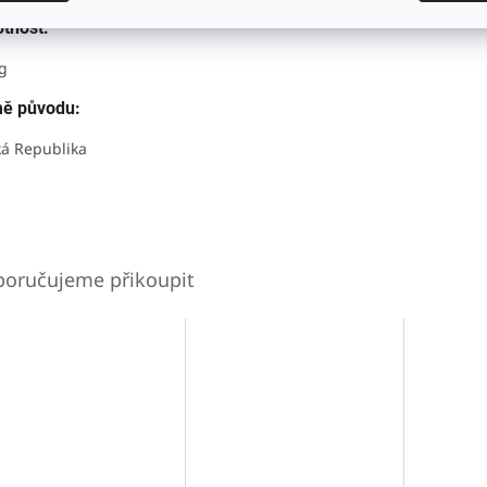
tnost:
g
ě původu:
á Republika