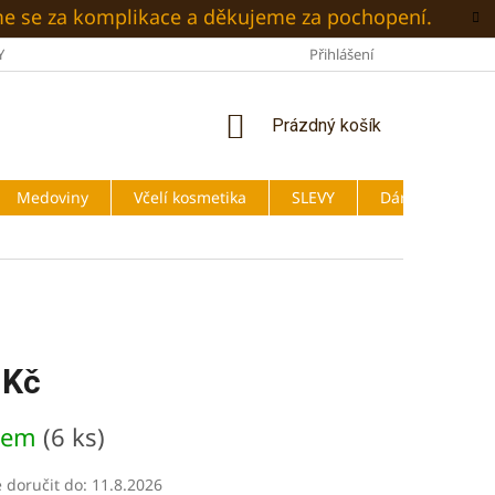
me se za komplikace a děkujeme za pochopení.
Y
O NÁS
BLOG
OBCHODNÍ PODMÍNKY
Přihlášení
PODMÍNKY
NÁKUPNÍ
Prázdný košík
KOŠÍK
Medoviny
Včelí kosmetika
SLEVY
Dárky
 Kč
dem
(6 ks)
doručit do:
11.8.2026