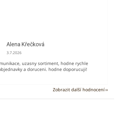
Alena Křečková
Hodnocení obchodu je 5 z 5 hvězdiček.
3.7.2026
munikace, uzasny sortiment, hodne rychle
 objednavky a doruceni. hodne doporucuji!
Zobrazit další hodnocení