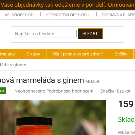
é. Vaše objednávky tak odešleme v pondělí. Omlouvá
VELKOOBCHOD
HODNOCENÍ OBCHODU
DOPRAVA A PLATB
HLEDAT
rmelády
Sirupy
Včelí produkty pro zdraví
Svíčky
láda s ginem
pová marmeláda s ginem
MB269
Průměrné
Neohodnoceno
Podrobnosti hodnocení
Značka:
Bzukot
ka
hodnocení
159
produktu
je
0,0
Měrná
Skla
z
cena:
5
hvězdiček.
Můžeme 