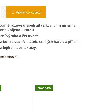
Přidat do košíku
ýborné
růžové grapefruity
s kvalitním
ginem
a
emně
krájenou kůrou
.
ční výroba a čerstvost.
z konzervačních látek,
umělých barviv a přísad.
z lepku
a
bez laktózy
.
 informace
Novinka