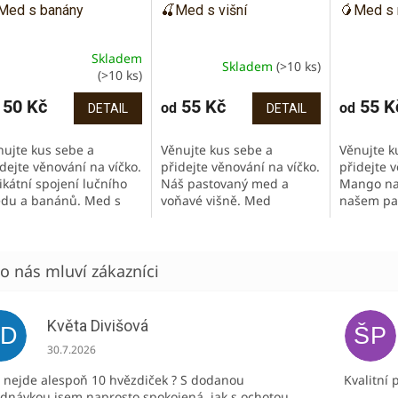
Med s banány
🍒Med s višní
🥭Med s
Skladem
Skladem
(>10 ks)
ůměrné
(>10 ks)
dnocení
oduktu
50 Kč
55 Kč
55 K
od
od
DETAIL
DETAIL
nujte kus sebe a
Věnujte kus sebe a
Věnujte k
dejte věnování na víčko.
přidejte věnování na víčko.
přidejte v
ikátní spojení lučního
Náš pastovaný med a
Mango na
zdiček.
du a banánů. Med s
voňavé višně. Med
našem pa
ásně banánovou chutí i
prosycený chutí, vůní a
Vypadá úc
rvou. Výborný do kaší,
barvou višní. Jen ze dvou
chutná je
gurtů nebo jen tak na
surovin, bez jakýchkoliv
Vyzkoušej
ání:)
přidaných...
kaše, mlse
Květa Divišová
KD
ŠP
Hodnocení obchodu je 5 z 5 hvězdiček.
30.7.2026
 nejde alespoň 10 hvězdiček ? S dodanou
Kvalitní 
dnávkou jsem naprosto spokojená, jak s ochotou