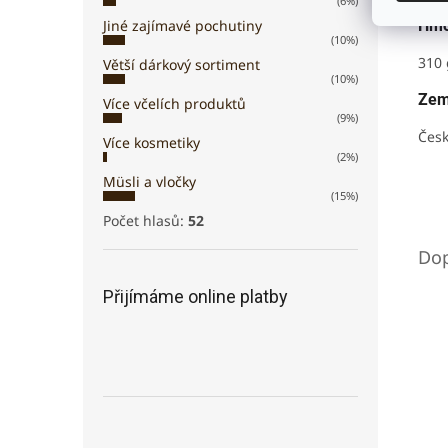
(6%)
Jiné zajímavé pochutiny
Hmo
(10%)
310 
Větší dárkový sortiment
(10%)
Zem
Více včelích produktů
(9%)
Česk
Více kosmetiky
(2%)
Müsli a vločky
(15%)
Počet hlasů:
52
Přijímáme online platby