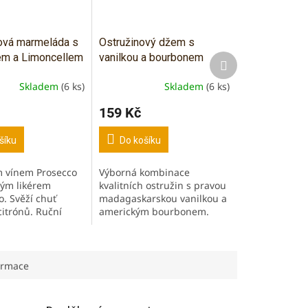
nová marmeláda s
Ostružinový džem s
m a Limoncellem
vanilkou a bourbonem
Další
produkt
Skladem
(6 ks)
Skladem
(6 ks)
159 Kč
šíku
Do košíku
m vínem Prosecco
Výborná kombinace
vým likérem
kvalitních ostružin s pravou
o. Svěží chuť
madagaskarskou vanilkou a
citrónů. Ruční
americkým bourbonem.
ČR. Bez
Ruční výroba a čerstvost.
ních látek,
Bez konzervačních látek,
arviv a přísad.
umělých barviv a přísad.
Bez...
ormace