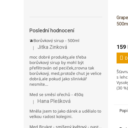
Grape
500m
Poslední hodnocení
🫐Borůvkový sirup - 500ml
159
Jitka Zinková
|
Hodnocení produktu je 3 z 5 hvězdiček.
moc dobré produkty,ale třeba
D
borůvkový sirup by mohl být
přefiltrován od peciček,zrovna tak
Šťavn
borůvkový, med,protože chut je velice
s leh
dobrá,ale pokud jako slinivkář
Vysok
nesmíte...
(30 %)
v obc
Med se směsí ořechů - 450g
obsah
Hana Plešková
|
Hodnocení produktu je 5 z 5 hvězdiček.
vitamí
Popi
Mněla jsem to jako dárek a udělalo to
velkou radost kolegini.
Med Bzukot - smíšený květový - pastovaný - 950g