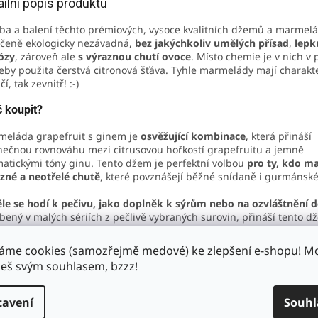
ailní popis produktu
ba a balení těchto prémiových, vysoce kvalitních džemů a marmelá
čeně ekologicky nezávadná,
bez jakýchkoliv umělých přísad
,
lepk
ózy
, zároveň ale
s výraznou chutí ovoce
. Místo chemie je v nich v
eby použita čerstvá citronová šťáva. Tyhle marmelády mají charakte
í, tak zevnitř! :-)
 koupit?
eláda grapefruit s ginem je
osvěžující kombinace
, která přináší
nečnou rovnováhu mezi citrusovou hořkostí grapefruitu a jemně
atickými tóny ginu. Tento džem je perfektní volbou
pro ty, kdo ma
zné a neotřelé chutě
, které povznášejí běžné snídaně i gurmánské 
le se hodí k pečivu, jako doplněk k sýrům nebo na ozvláštnění 
bený v malých sériích z pečlivě vybraných surovin, přináší tento d
žující a sofistikovaný chuťový zážitek, který potěší milovníky citrusů 
vých tónů.
áme cookies (samozřejmě medové) ke zlepšení e-shopu! 
š svým souhlasem, bzzz!
ení:
efruit 44 %
, cukr,
gin
(voda, potravinářský líh, výluh z bylin), citró
tavení
Souhl
šťovadlo: citrusový pektin