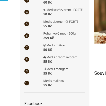
60 Kč
a
n
🫚Med se zázvorem - FORTE
e
50 Kč
l
Med s citronem🍋 FORTE
55 Kč
Pohankový med - 500g
259 Kč
🍃Med s mátou
50 Kč
🐲Med s dračím ovocem
55 Kč
🥭Med s mangem
Souvi
55 Kč
Med s malinou
55 Kč
Facebook