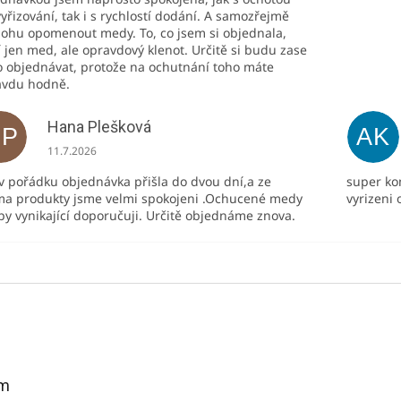
vyřizování, tak i s rychlostí dodání. A samozřejmě
ohu opomenout medy. To, co jsem si objednala,
 jen med, ale opravdový klenot. Určitě si budu zase
 objednávat, protože na ochutnání toho máte
avdu hodně.
Hana Plešková
HP
AK
Hodnocení obchodu je 5 z 5 hvězdiček.
11.7.2026
v pořádku objednávka přišla do dvou dní,a ze
super ko
ma produkty jsme velmi spokojeni .Ochucené medy
vyrizeni
py vynikající doporučuji. Určitě objednáme znova.
am