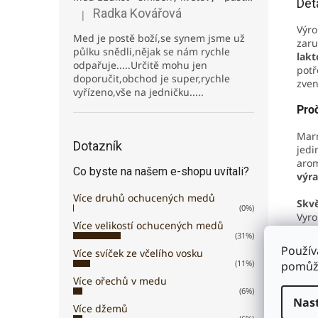
Det
Radka Kovářová
|
Hodnocení produktu je 5 z 5 hvězdiček.
Výro
Med je postě boží,se synem jsme už
zaru
půlku snědli,nějak se nám rychle
lakt
odpařuje.....Určitě mohu jen
potř
doporučit,obchod je super,rychle
zvenč
vyřízeno,vše na jedničku.....
Proč
Marm
Dotazník
jedi
arom
Co byste na našem e-shopu uvítali?
výra
Více druhů ochucených medů
Skvě
(0%)
Vyro
Více velikostí ochucených medů
osvě
(31%)
gino
Použív
Více svíček ze včelího vosku
(11%)
pomůže
Slož
Více ořechů v medu
(6%)
Grap
Nas
Více džemů
zahu