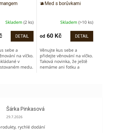
 mangem
🫐Med s borůvkami
Skladem
(2 ks)
Skladem
(>10 ks)
č
60 Kč
od
DETAIL
DETAIL
us sebe a
Věnujte kus sebe a
ěnování na víčko.
přidejte věnování na víčko.
kládané v
Taková novinka, že ještě
stovaném medu.
nemáme ani fotku a
hvatně, ale
používáme ilustrační :-)
ště lépe!
Borůvky jsou výborný
te do jogurtu,
antioxidant, obsahují
jte...
vitamín C...
Šárka Pinkasová
Hodnocení obchodu je 5 z 5 hvězdiček.
29.7.2026
produkty, rychlé dodání