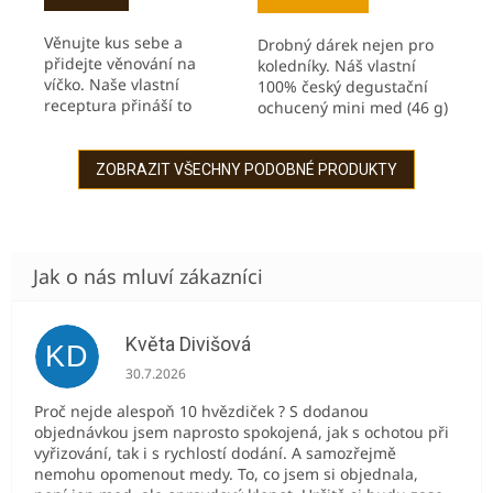
5,0
5,0
z
z
Věnujte kus sebe a
Drobný dárek nejen pro
5
5
přidejte věnování na
koledníky. Náš vlastní
hvězdiček.
hvězdiček.
víčko. Naše vlastní
100% český degustační
receptura přináší to
ochucený mini med (46 g)
nejlepší z každé složky.
- dračí ovoce, mango,
Skutečně opojná vůně a
černý rybíz, perníkové
originální kombinace
koření. Jasně barevné...
ZOBRAZIT VŠECHNY PODOBNÉ PRODUKTY
chutí. Vhodný k
přípravě...
Květa Divišová
KD
Hodnocení obchodu je 5 z 5 hvězdiček.
30.7.2026
Proč nejde alespoň 10 hvězdiček ? S dodanou
objednávkou jsem naprosto spokojená, jak s ochotou při
vyřizování, tak i s rychlostí dodání. A samozřejmě
nemohu opomenout medy. To, co jsem si objednala,