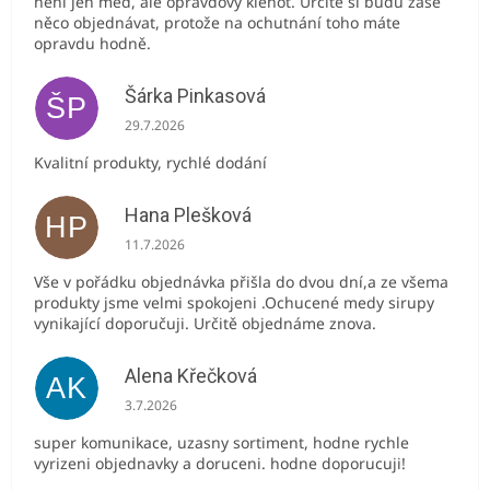
není jen med, ale opravdový klenot. Určitě si budu zase
něco objednávat, protože na ochutnání toho máte
opravdu hodně.
Šárka Pinkasová
ŠP
Hodnocení obchodu je 5 z 5 hvězdiček.
29.7.2026
Kvalitní produkty, rychlé dodání
Hana Plešková
HP
Hodnocení obchodu je 5 z 5 hvězdiček.
11.7.2026
Vše v pořádku objednávka přišla do dvou dní,a ze všema
produkty jsme velmi spokojeni .Ochucené medy sirupy
vynikající doporučuji. Určitě objednáme znova.
Alena Křečková
AK
Hodnocení obchodu je 5 z 5 hvězdiček.
3.7.2026
super komunikace, uzasny sortiment, hodne rychle
vyrizeni objednavky a doruceni. hodne doporucuji!