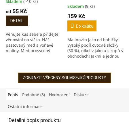
Skladem
(>10 ks)
Průměrné
Skladem
(9 ks)
hodnocení
55 Kč
od
produktu
159 Kč
je
DETAIL
4,8
Do košíku
z
Věnujte kus sebe a přidejte
5
věnování na víčko. Náš
Malinovka jako od babičky.
hvězdiček.
pastovaný med a voňavé
Vysoký podíl ovocné složky
maliny. Med prosycený
(30 %), nikoliv jako u sirupů v
chutí, vůní a barvou malin.
obchodech! Jakmile jednou
Jen ze dvou surovin, bez
ochutnáte, už nebudete
jakýchkoliv přidaných...
chtít jinak! Maliny jsou...
ZOBRAZIT VŠECHNY SOUVISEJÍCÍ PRODUKTY
Popis
Podobné (8)
Hodnocení
Diskuze
Ostatní informace
Detailní popis produktu