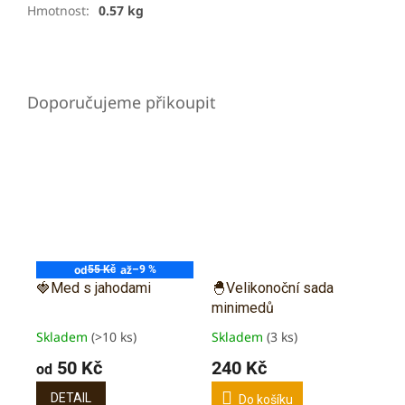
Hmotnost
:
0.57 kg
od
až
55 Kč
–9 %
🍓Med s jahodami
🐣Velikonoční sada
minimedů
Skladem
(>10 ks)
Skladem
(3 ks)
Průměrné
Průměrné
hodnocení
hodnocení
50 Kč
240 Kč
od
produktu
produktu
je
je
DETAIL
Do košíku