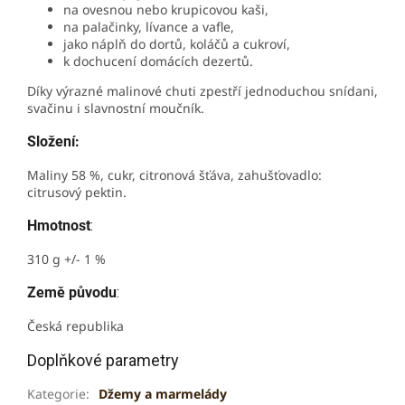
na ovesnou nebo krupicovou kaši,
na palačinky, lívance a vafle,
jako náplň do dortů, koláčů a cukroví,
k dochucení domácích dezertů.
Díky výrazné malinové chuti zpestří jednoduchou snídani,
svačinu i slavnostní moučník.
Složení:
Maliny 58 %, cukr, citronová šťáva, zahušťovadlo:
citrusový pektin.
Hmotnost
:
310 g +/- 1 %
Země původu
:
Česká republika
Doplňkové parametry
Kategorie
:
Džemy a marmelády