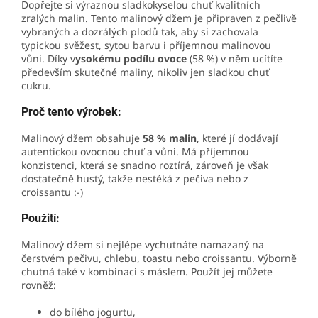
Dopřejte si výraznou sladkokyselou chuť kvalitních
zralých malin. Tento malinový džem je připraven z pečlivě
vybraných a dozrálých plodů tak, aby si zachovala
typickou svěžest, sytou barvu i příjemnou malinovou
vůni. Díky v
ysokému podílu ovoce
(58 %) v něm ucítíte
především skutečné maliny, nikoliv jen sladkou chuť
cukru.
Proč tento výrobek:
Malinový džem obsahuje
58 % malin
, které jí dodávají
autentickou ovocnou chuť a vůni. Má příjemnou
konzistenci, která se snadno roztírá, zároveň je však
dostatečně hustý, takže nestéká z pečiva nebo z
croissantu :-)
Použití:
Malinový džem si nejlépe vychutnáte namazaný na
čerstvém pečivu, chlebu, toastu nebo croissantu. Výborně
chutná také v kombinaci s máslem. Použít jej můžete
rovněž:
do bílého jogurtu,