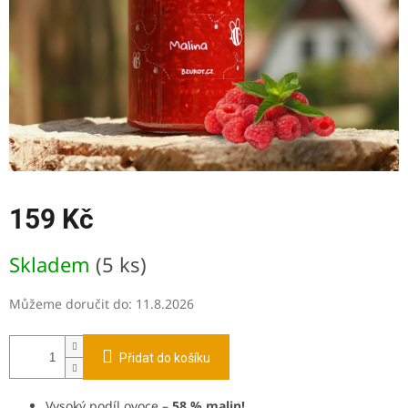
159 Kč
Měrná
Skladem
(5 ks)
cena:
Můžeme doručit do:
11.8.2026
Přidat do košíku
Vysoký podíl ovoce –
58 % malin!