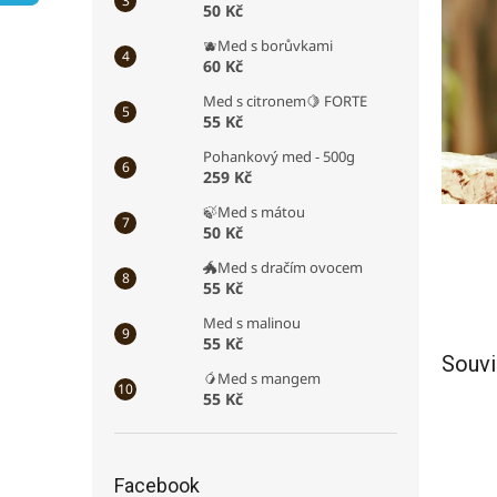
50 Kč
a
n
🫐Med s borůvkami
e
60 Kč
l
Med s citronem🍋 FORTE
55 Kč
Pohankový med - 500g
259 Kč
🍃Med s mátou
50 Kč
🐲Med s dračím ovocem
55 Kč
Med s malinou
55 Kč
Souvi
🥭Med s mangem
55 Kč
Facebook