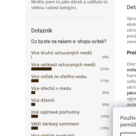
Mněla jsem to jako dárek a udělalo to
Det
velkou radost kolegini.
Výro
ekol
záro
Dotazník
použ
Co byste na našem e-shopu uvítali?
zevni
Více druhů ochucených medů
Proč
(0%)
Ostr
Více velikostí ochucených medů
(31%)
milo
harm
Více svíček ze včelího vosku
(11%)
sofi
séri
Více ořechů v medu
jako
(6%)
výji
Více džemů
aute
(6%)
Jiné zajímavé pochutiny
Slož
(10%)
Použív
Větší dárkový sortiment
pomůže
Ost
(10%)
zahu
Více včelích produktů