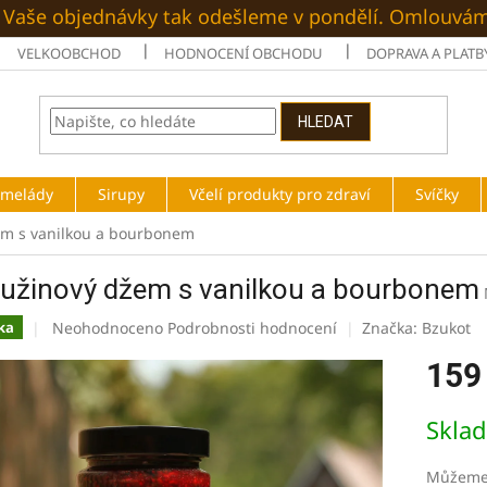
é. Vaše objednávky tak odešleme v pondělí. Omlouvá
VELKOOBCHOD
HODNOCENÍ OBCHODU
DOPRAVA A PLATB
HLEDAT
rmelády
Sirupy
Včelí produkty pro zdraví
Svíčky
em s vanilkou a bourbonem
ružinový džem s vanilkou a bourbonem
Průměrné
Neohodnoceno
Podrobnosti hodnocení
Značka:
Bzukot
ka
hodnocení
159
produktu
je
0,0
Měrná
Skla
z
cena:
5
hvězdiček.
Můžeme 