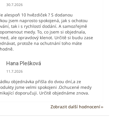
Hodnocení obchodu je 5 z 5 hvězdiček.
30.7.2026
de alespoň 10 hvězdiček ? S dodanou
kou jsem naprosto spokojená, jak s ochotou
ování, tak i s rychlostí dodání. A samozřejmě
pomenout medy. To, co jsem si objednala,
med, ale opravdový klenot. Určitě si budu zase
ednávat, protože na ochutnání toho máte
 hodně.
Hana Plešková
Hodnocení obchodu je 5 z 5 hvězdiček.
11.7.2026
řádku objednávka přišla do dvou dní,a ze
odukty jsme velmi spokojeni .Ochucené medy
ynikající doporučuji. Určitě objednáme znova.
Zobrazit další hodnocení