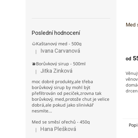
Med s
Poslední hodnocení
🌰Kaštanový med - 500g
Prům
Ivana Carvanová
hodno
|
Hodnocení produktu je 5 z 5 hvězdiček.
produ
55
od
je
🫐Borůvkový sirup - 500ml
5,0
Jitka Zinková
|
Věnuj
Hodnocení produktu je 3 z 5 hvězdiček.
z
věnov
5
moc dobré produkty,ale třeba
domác
hvězd
borůvkový sirup by mohl být
drcen
přefiltrován od peciček,zrovna tak
kombi
borůvkový, med,protože chut je velice
čerst
dobrá,ale pokud jako slinivkář
či pal
nesmíte...
Med se směsí ořechů - 450g
Popi
Hana Plešková
|
Hodnocení produktu je 5 z 5 hvězdiček.