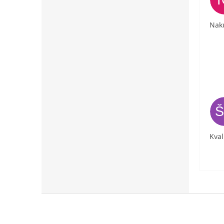
Nak
Kval
Z
á
p