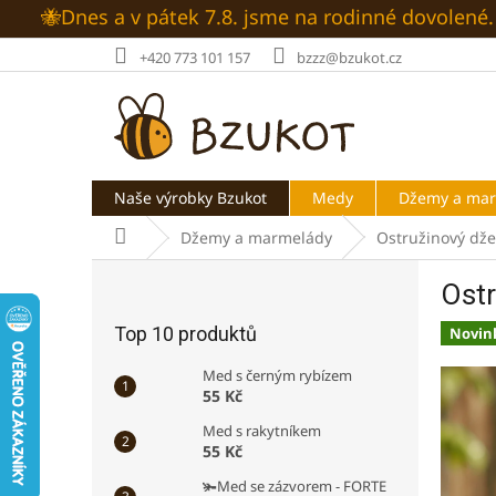
Přejít
🐝Dnes a v pátek 7.8. jsme na rodinné dovolen
na
obsah
+420 773 101 157
bzzz@bzukot.cz
Naše výrobky Bzukot
Medy
Džemy a ma
Domů
Džemy a marmelády
Ostružinový dž
P
Ost
o
s
Top 10 produktů
Novin
t
r
Med s černým rybízem
a
55 Kč
n
Med s rakytníkem
n
55 Kč
í
🫚Med se zázvorem - FORTE
p