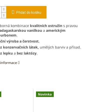
Přidat do košíku
borná kombinace
kvalitních ostružin
s pravou
dagaskarskou vanilkou
a
americkým
ourbonem
.
ční výroba a čerstvost.
z konzervačních látek,
umělých barviv a přísad.
z lepku
a
bez laktózy
.
 informace
Novinka