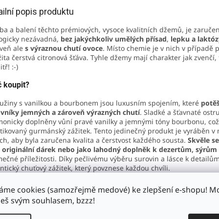
ailní popis produktu
ba a balení těchto prémiových, vysoce kvalitních džemů, je zaruče
ogicky nezávadná,
bez jakýchkoliv umělých přísad
,
lepku a laktóz
veň ale
s výraznou chutí ovoce
. Místo chemie je v nich v případě 
ita čerstvá citronová šťáva. Tyhle džemy mají charakter jak zvenčí, 
tř! :-)
 koupit?
užiny s vanilkou a bourbonem jsou luxusním spojením, které
potěš
vníky jemných a zároveň výrazných chutí
. Sladké a šťavnaté ostr
onicky doplněny vůní pravé vanilky a jemnými tóny bourbonu, což 
stikovaný gurmánský zážitek. Tento jedinečný produkt je vyráběn v
ích, aby byla zaručena kvalita a čerstvost každého sousta.
Skvěle se
 originální dárek nebo jako lahodný doplněk k dezertům, sýrům
mečné příležitosti. Díky pečlivému výběru surovin a lásce k detailům
ntický chuťový zážitek, který povznese každou chvíli.
ení:
áme cookies (samozřejmě medové) ke zlepšení e-shopu! 
š svým souhlasem, bzzz!
ružiny 55%,
cukr
, bourbon 3%,
citrónová šťáva
, pravá vanilka <1%,
šťovadlo: citrusový pektin