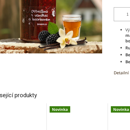
Vý
ma
b
Ru
Be
Be
Detailní
sející produkty
Novinka
Novinka