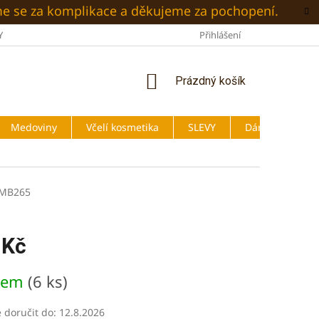
me se za komplikace a děkujeme za pochopení.
Y
O NÁS
BLOG
OBCHODNÍ PODMÍNKY
Přihlášení
PODMÍNKY
NÁKUPNÍ
Prázdný košík
KOŠÍK
Medoviny
Včelí kosmetika
SLEVY
Dárky
MB265
 Kč
dem
(6 ks)
doručit do:
12.8.2026