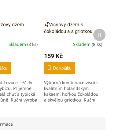
ízový džem
🍒Višňový džem s
čokoládou a s griotkou
Další
produkt
Skladem
(8 ks)
Skladem
(8 ks)
159 Kč
šíku
Do košíku
díl ovoce – 61 %
Výborná kombinace višní s
ybízu. Příjemně
kvalitním holandským
elá chuť a typická
kakaem, hořkou čokoládou
vůně. Ruční výroba
a skvělou griotkou. Ruční
t. Bez
výroba a čerstvost. Bez
ních
konzervačních látek,
ělých barviv a
umělých barviv a přísad.
Bez...
ormace