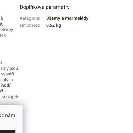
Doplňkové parametry
ně
Kategorie
:
Džemy a marmelády
y
,
Hmotnost
:
0.52 kg
potřeby
tak
í
užiny jsou
vytváří
 malých
 hodí
či k
 si užijete
Moc nám