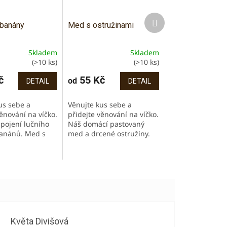
Další
banány
Med s ostružinami
produkt
Skladem
Skladem
Průměrné
(>10 ks)
(>10 ks)
í
hodnocení
produktu
č
55 Kč
od
DETAIL
DETAIL
je
5,0
us sebe a
Věnujte kus sebe a
z
ěnování na víčko.
přidejte věnování na víčko.
5
spojení lučního
Náš domácí pastovaný
.
hvězdiček.
anánů. Med s
med a drcené ostružiny.
nánovou chutí i
Lahodná kombinace
ýborný do kaší,
výborná s čerstvým
ebo jen tak na
pečivem, jogurty či
palačinkami. Výrazná...
Květa Divišová