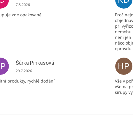
Hodnocení obchodu je 5 z 5 hvězdiček.
7.8.2026
upuje zde opakovaně.
Proč nej
objednáv
při vyřiz
nemohu o
není jen 
něco obj
opravdu
Šárka Pinkasová
ŠP
HP
Hodnocení obchodu je 5 z 5 hvězdiček.
29.7.2026
itní produkty, rychlé dodání
Vše v po
všema pr
sirupy v