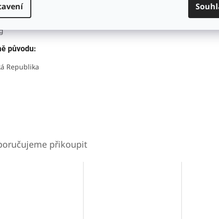
tavení
Souhl
tnost:
g
ě původu:
á Republika