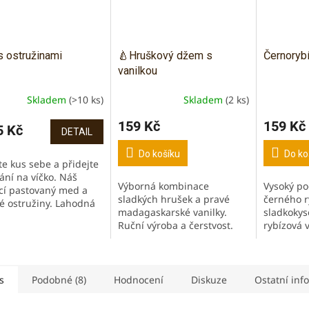
 ostružinami
🍐Hruškový džem s
Černoryb
vanilkou
Skladem
(>10 ks)
Skladem
(2 ks)
ěrné
cení
159 Kč
159 Kč
ktu
 Kč
DETAIL
Do košíku
Do ko
te kus sebe a přidejte
ání na víčko. Náš
Výborná kombinace
Vysoký po
í pastovaný med a
iček.
sladkých hrušek a pravé
černého r
é ostružiny. Lahodná
madagaskarské vanilky.
sladkokys
nace výborná s
Ruční výroba a čerstvost.
rybízová 
vým pečivem, jogurty
Bez konzervačních látek,
a čerstvos
ačinkami. Výrazná...
umělých barviv a přísad.
konzervač
Bez lepku a bez laktózy.
látek, um
přísad....
s
Podobné (8)
Hodnocení
Diskuze
Ostatní inf