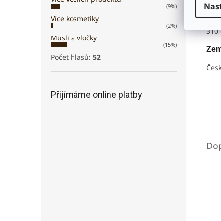
Nas
(9%)
Hmo
Více kosmetiky
(2%)
310 
Müsli a vločky
(15%)
Zem
Počet hlasů:
52
Česk
Přijímáme online platby