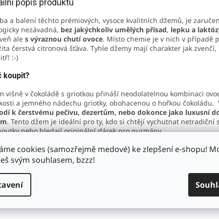
ailní popis produktu
ba a balení těchto prémiových, vysoce kvalitních džemů, je zaruče
ogicky nezávadná,
bez jakýchkoliv umělých přísad
,
lepku a laktóz
veň ale
s výraznou chutí ovoce
. Místo chemie je v nich v případě 
ita čerstvá citronová šťáva. Tyhle džemy mají charakter jak zvenčí, 
tř! :-)
 koupit?
 višně v čokoládě s griotkou přináší neodolatelnou kombinaci ovo
kosti a jemného nádechu griotky, obohacenou o hořkou čokoládu.
odí k čerstvému pečivu, dezertům, nebo dokonce jako luxusní d
ům
. Tento džem je ideální pro ty, kdo si chtějí vychutnat netradiční 
outky nebo hledají originální dárek pro gurmány.
áme cookies (samozřejmě medové) ke zlepšení e-shopu! 
ení:
š svým souhlasem, bzzz!
ě 54 %
, cukr, citrónová šťáva,
holandské kakao
,
hořká čokoláda 3
aová hmota, kakaové máslo, kakaový prášek, cukr, vanilka),
griotka
tavení
Souhl
višňová šťáva
, přírodní aroma, karamel), zahušťovadlo: citrusový p
tnost: