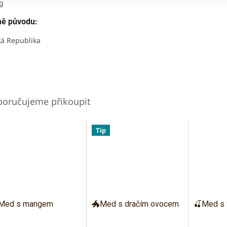
g
ě původu:
á Republika
Tip
Med s mangem
🐲Med s dračím ovocem
🍒Med s 