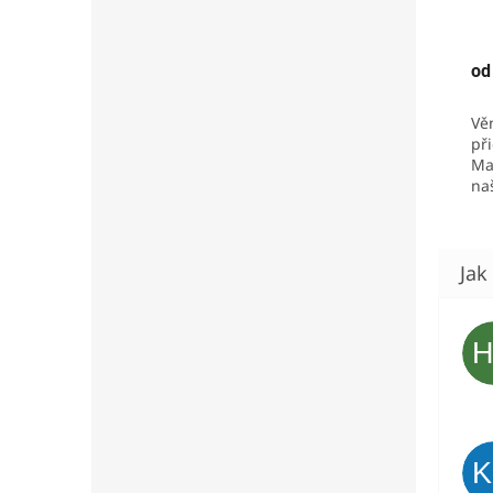
od
Vě
při
Ma
na
Vy
chu
Vy
kaš