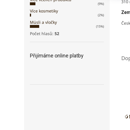
310 
(9%)
Více kosmetiky
Zem
(2%)
Müsli a vločky
Česk
(15%)
Počet hlasů:
52
Přijímáme online platby
🥭