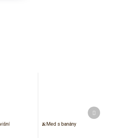
Další
produkt
višní
🍌Med s banány