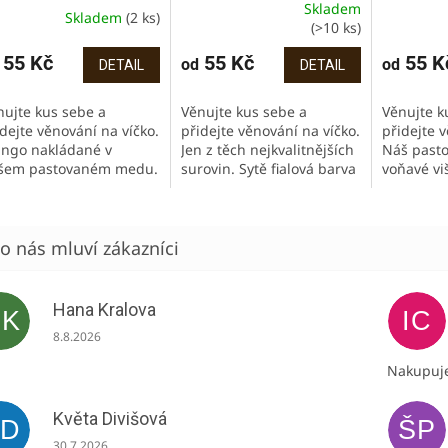
Skladem
Skladem
(2 ks)
Průměrné
(>10 ks)
hodnocení
produktu
55 Kč
55 Kč
55 K
od
od
DETAIL
DETAIL
je
4,7
nujte kus sebe a
Věnujte kus sebe a
Věnujte k
z
dejte věnování na víčko.
přidejte věnování na víčko.
přidejte v
5
ngo nakládané v
Jen z těch nejkvalitnějších
Náš past
hvězdiček.
šem pastovaném medu.
surovin. Sytě fialová barva
voňavé vi
padá úchvatně, ale
bez jakýchkoli barviv a
prosycený
tná ještě lépe!
příměsí. Med s intenzivní
barvou vi
zkoušejte do jogurtu,
vůní a chutí dračího...
surovin, b
e, mlsejte...
přidaných
Hana Kralova
HK
IC
Hodnocení obchodu je 5 z 5 hvězdiček.
8.8.2026
Nakupuje
Květa Divišová
KD
ŠP
Hodnocení obchodu je 5 z 5 hvězdiček.
30.7.2026