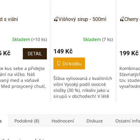
 s višní
🍒Višňový sirup - 500ml
🍒Cherry 
Skladem
(>10 ks)
Skladem
(7 ks)
Průměrné
hodnocen
149 Kč
produktu
 Kč
199 Kč
DETAIL
je
5,0
Do košíku
te kus sebe a přidejte
Kombinac
z
ání na víčko. Náš
šťavnatýc
5
Šťáva vylisovaná z kvalitních
vaný med a voňavé
tzv. stud
hvězdiček
višní Vysoký podíl ovocné
. Med prosycený chutí,
vyvařován
složky (30 %), nikoliv jako u
 barvou višní. Jen ze
přidaného
sirupů v obchodech! V létě
surovin, bez
Vyrobeno
osvěží jako limonáda, v
koliv přidaných...
Obsah alk
zimě zahřeje jako horký
11%....
nápoj. Višně...
s
Podobné (8)
Hodnocení
Diskuze
Ostatní inf