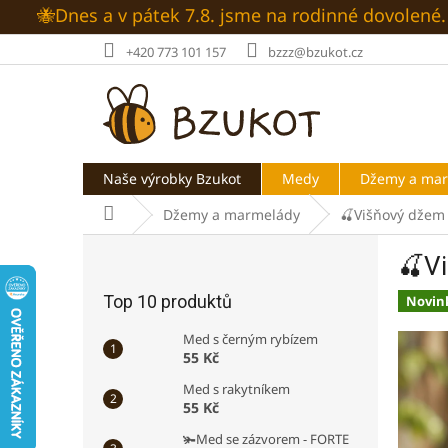
Přejít
🐝Dnes a v pátek 7.8. jsme na rodinné dovolen
na
obsah
+420 773 101 157
bzzz@bzukot.cz
Naše výrobky Bzukot
Medy
Džemy a ma
Domů
Džemy a marmelády
🍒Višňový džem 
P
🍒Vi
o
s
Top 10 produktů
Novin
t
r
Med s černým rybízem
a
55 Kč
n
Med s rakytníkem
n
55 Kč
í
🫚Med se zázvorem - FORTE
p