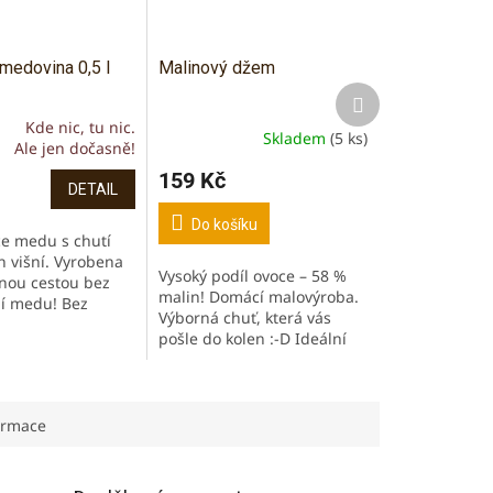
medovina 0,5 l
Malinový džem
Další
produkt
Kde nic, tu nic.
Skladem
(5 ks)
Ale jen dočasně!
í
159 Kč
DETAIL
Do košíku
e medu s chutí
h višní. Vyrobena
Vysoký podíl ovoce – 58 %
enou cestou bez
.
malin! Domácí malovýroba.
í medu! Bez
Výborná chuť, která vás
 cukru a lihu.
pošle do kolen :-D Ideální
 z českého medu!
na pečivo, do jogurtů i
oholu: min.
dezertů.
ormace