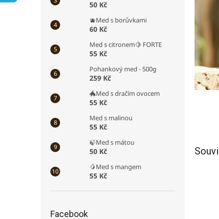
50 Kč
a
n
🫐Med s borůvkami
e
60 Kč
l
Med s citronem🍋 FORTE
55 Kč
Pohankový med - 500g
259 Kč
🐲Med s dračím ovocem
55 Kč
Med s malinou
55 Kč
🍃Med s mátou
Souvi
50 Kč
🥭Med s mangem
55 Kč
Facebook