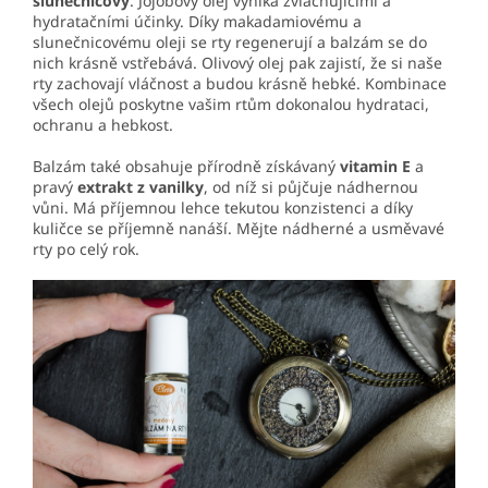
slunečnicový
. Jojobový olej vyniká zvláčňujícími a
hydratačními účinky. Díky makadamiovému a
slunečnicovému oleji se rty regenerují a balzám se do
nich krásně vstřebává. Olivový olej pak zajistí, že si naše
rty zachovají vláčnost a budou krásně hebké. Kombinace
všech olejů poskytne vašim rtům dokonalou hydrataci,
ochranu a hebkost.
Balzám také obsahuje přírodně získávaný
vitamin E
a
pravý
extrakt z vanilky
, od níž si půjčuje nádhernou
vůni. Má příjemnou lehce tekutou konzistenci a díky
kuličce se příjemně nanáší. Mějte nádherné a usměvavé
rty po celý rok.