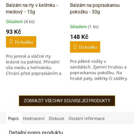
Balzám na rty v kelímku -
Balzám na popraskanou
medový - 15g
pokožku - 30g
Skladem
(4 ks)
Průměrné
Skladem
(1 ks)
hodnocení
93 Kč
produktu
148 Kč
je
Do košíku
5,0
Do košíku
z
Pro jemné a vláčné rty
5
Pro pěkné nožky v
krásné na pohled. Přírodní
hvězdiček.
sandálech. Zjemní hrubou a
síla medu a heřmánku.
popraskanou pokožku. Na
Chrání před popraskáním a
hrubé paty, oděrky či záděry.
vysušením.
ZOBRAZIT VŠECHNY SOUVISEJÍCÍ PRODUKTY
Popis
Hodnocení
Diskuze
Ostatní informace
Detailní popis produktu