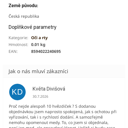
Země původu:
Česká republika
Doplňkové parametry
Kategorie
:
Oči a rty
Hmotnost
:
0.01 kg
EAN
:
8594022240695
Květa Divišová
KD
Hodnocení obchodu je 5 z 5 hvězdiček.
30.7.2026
Proč nejde alespoň 10 hvězdiček ? S dodanou
objednávkou jsem naprosto spokojená, jak s ochotou při
vyřizování, tak i s rychlostí dodání. A samozřejmě
nemohu opomenout medy. To, co jsem si objednala,
není jen med, ale opravdový klenot. Určitě si budu zase