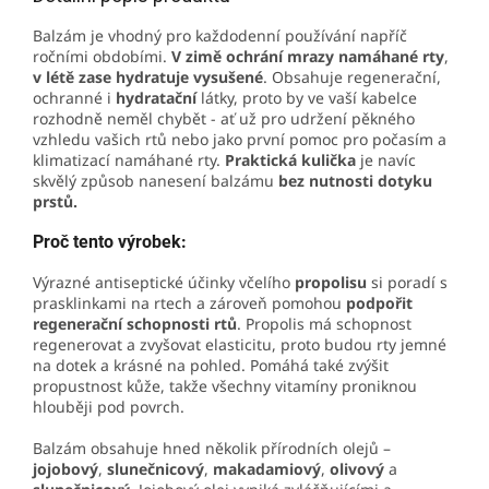
Balzám je vhodný pro každodenní používání napříč
ročními obdobími.
V zimě ochrání mrazy namáhané rty
,
v létě zase hydratuje vysušené
. Obsahuje regenerační,
ochranné i
hydratační
látky, proto by ve vaší kabelce
rozhodně neměl chybět - ať už pro udržení pěkného
vzhledu vašich rtů nebo jako první pomoc pro počasím a
klimatizací namáhané rty.
Praktická kulička
je navíc
skvělý způsob nanesení balzámu
bez nutnosti dotyku
prstů.
Proč tento výrobek:
Výrazné antiseptické účinky včelího
propolisu
si poradí s
prasklinkami na rtech a zároveň pomohou
podpořit
regenerační schopnosti rtů
. Propolis má schopnost
regenerovat a zvyšovat elasticitu, proto budou rty jemné
na dotek a krásné na pohled. Pomáhá také zvýšit
propustnost kůže, takže všechny vitamíny proniknou
hlouběji pod povrch.
Balzám obsahuje hned několik přírodních olejů –
jojobový
,
slunečnicový
,
makadamiový
,
olivový
a