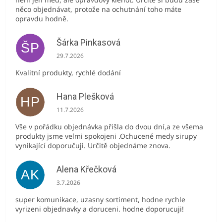
něco objednávat, protože na ochutnání toho máte
opravdu hodně.
Šárka Pinkasová
ŠP
Hodnocení obchodu je 5 z 5 hvězdiček.
29.7.2026
Kvalitní produkty, rychlé dodání
Hana Plešková
HP
Hodnocení obchodu je 5 z 5 hvězdiček.
11.7.2026
Vše v pořádku objednávka přišla do dvou dní,a ze všema
produkty jsme velmi spokojeni .Ochucené medy sirupy
vynikající doporučuji. Určitě objednáme znova.
Alena Křečková
AK
Hodnocení obchodu je 5 z 5 hvězdiček.
3.7.2026
super komunikace, uzasny sortiment, hodne rychle
vyrizeni objednavky a doruceni. hodne doporucuji!