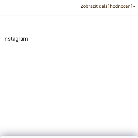
Zobrazit další hodnocení
Z
á
p
a
Instagram
t
í