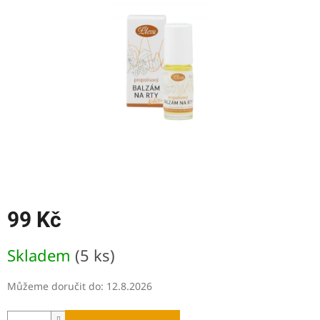
5
hvězdiček.
99 Kč
Měrná
Skladem
(5 ks)
cena:
Můžeme doručit do:
12.8.2026