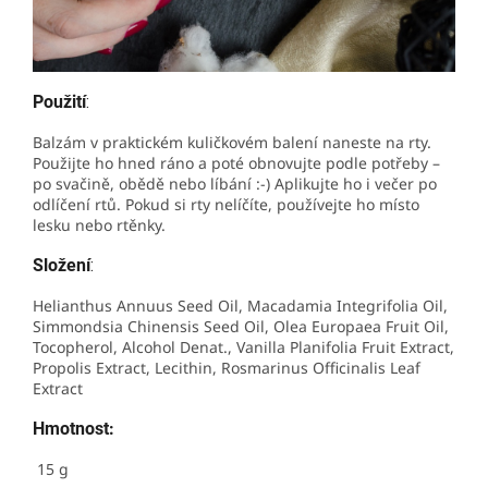
Použití
:
Balzám v praktickém kuličkovém balení naneste na rty.
Použijte ho hned ráno a poté obnovujte podle potřeby –
po svačině, obědě nebo líbání :-) Aplikujte ho i večer po
odlíčení rtů. Pokud si rty nelíčíte, používejte ho místo
lesku nebo rtěnky.
Složení
:
Helianthus Annuus Seed Oil, Macadamia Integrifolia Oil,
Simmondsia Chinensis Seed Oil, Olea Europaea Fruit Oil,
Tocopherol, Alcohol Denat., Vanilla Planifolia Fruit Extract,
Propolis Extract, Lecithin, Rosmarinus Officinalis Leaf
Extract
Hmotnost:
15 g