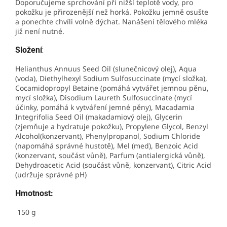
Doporučujeme sprchování při nižší teplotě vody, pro
pokožku je přirozenější než horká. Pokožku jemně osušte
a ponechte chvíli volně dýchat. Nanášení tělového mléka
již není nutné.
Složení
:
Helianthus Annuus Seed Oil (slunečnicový olej), Aqua
(voda), Diethylhexyl Sodium Sulfosuccinate (mycí složka),
Cocamidopropyl Betaine (pomáhá vytvářet jemnou pěnu,
mycí složka), Disodium Laureth Sulfosuccinate (mycí
účinky, pomáhá k vytváření jemné pěny), Macadamia
Integrifolia Seed Oil (makadamiový olej), Glycerin
(zjemňuje a hydratuje pokožku), Propylene Glycol, Benzyl
Alcohol(konzervant), Phenylpropanol, Sodium Chloride
(napomáhá správné hustotě), Mel (med), Benzoic Acid
(konzervant, součást vůně), Parfum (antialergická vůně),
Dehydroacetic Acid (součást vůně, konzervant), Citric Acid
(udržuje správné pH)
Hmotnost:
150 g