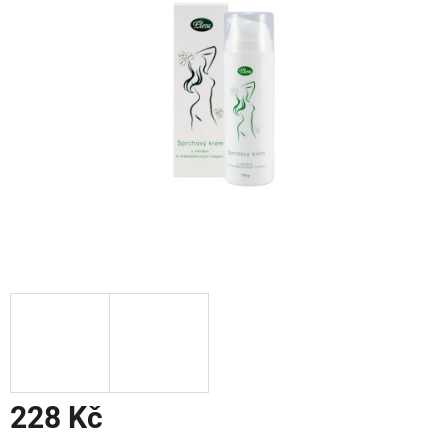
5
hvězdiček.
228 Kč