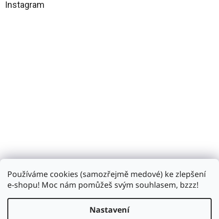
a
Instagram
t
í
Používáme cookies (samozřejmě medové) ke zlepšení
Sledovat na Instagramu
e-shopu! Moc nám pomůžeš svým souhlasem, bzzz!
Nastavení
Vytvořil Shoptet