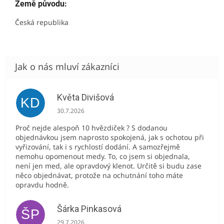
Země původu:
Česká republika
Květa Divišová
KD
Hodnocení obchodu je 5 z 5 hvězdiček.
30.7.2026
Proč nejde alespoň 10 hvězdiček ? S dodanou
objednávkou jsem naprosto spokojená, jak s ochotou při
vyřizování, tak i s rychlostí dodání. A samozřejmě
nemohu opomenout medy. To, co jsem si objednala,
není jen med, ale opravdový klenot. Určitě si budu zase
něco objednávat, protože na ochutnání toho máte
opravdu hodně.
Šárka Pinkasová
ŠP
Hodnocení obchodu je 5 z 5 hvězdiček.
29.7.2026