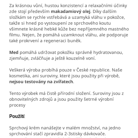
Za krásnou vůní, hustou konzistencí a relaxačními účinky
zde stojí především
makadamiový olej
. Díky dalším
složkám se rychle vstřebává a uzamyká vláhu v pokožce,
takže si hned po vystoupení ze sprchového koutu
všimnete krásné hebké kůže bez nepříjemného mastného
filmu. Nejen, že pomáhá uzamknout vláhu, ale podporuje
také prokrvení a regeneraci buněk.
Med
pomáhá udržovat pokožku správně hydratovanou,
zjemňuje, zvláčňuje a ještě kouzelně voní.
Veškerá výroba probíhá pouze v České republice. Naše
kosmetika, ani suroviny, které jsou použity při výrobě,
nejsou testovány na zvířatech
.
Tento výrobek má čistě přírodní složení. Suroviny jsou z
obnovitelných zdrojů a jsou použity šetrné výrobní
procesy
Použití
:
Sprchový krém nanášejte v malém množství, na jedno
sprchování stačí zpravidla 2-3stisky dávkovače.