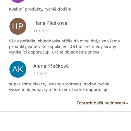
Kvalitní produkty, rychlé dodání
Hana Plešková
HP
Hodnocení obchodu je 5 z 5 hvězdiček.
11.7.2026
Vše v pořádku objednávka přišla do dvou dní,a ze všema
produkty jsme velmi spokojeni .Ochucené medy sirupy
vynikající doporučuji. Určitě objednáme znova.
Alena Křečková
AK
Hodnocení obchodu je 5 z 5 hvězdiček.
3.7.2026
super komunikace, uzasny sortiment, hodne rychle
vyrizeni objednavky a doruceni. hodne doporucuji!
Zobrazit další hodnocení
Z
á
p