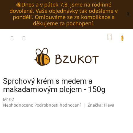
Přejít
🐝Dnes a v pátek 7.8. jsme na rodinné
na
dovolené. Vaše objednávky tak odešleme v
obsah
pondělí. Omlouváme se za komplikace a
děkujeme za pochopení.
NÁKUP
KOŠÍK
Sprchový krém s medem a
makadamiovým olejem - 150g
M102
Průměrné
Neohodnoceno
Podrobnosti hodnocení
Značka:
Pleva
hodnocení
produktu
je
0,0
z