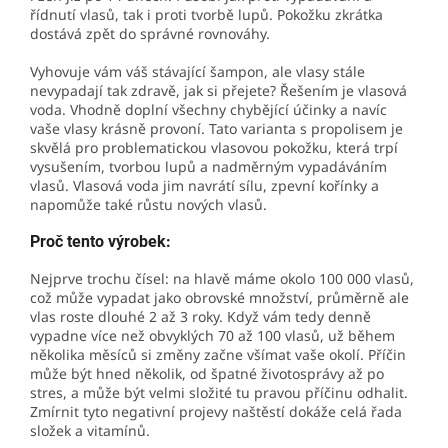
řídnutí vlasů, tak i proti tvorbě lupů. Pokožku zkrátka
dostává zpět do správné rovnováhy.
Vyhovuje vám váš stávající šampon, ale vlasy stále
nevypadají tak zdravě, jak si přejete? Řešením je vlasová
voda. Vhodně doplní všechny chybějící účinky a navíc
vaše vlasy krásně provoní. Tato varianta s propolisem je
skvělá pro problematickou vlasovou pokožku, která trpí
vysušením, tvorbou lupů a nadměrným vypadáváním
vlasů. Vlasová voda jim navrátí sílu, zpevní kořínky a
napomůže také růstu nových vlasů.
Proč tento výrobek:
Nejprve trochu čísel: na hlavě máme okolo 100 000 vlasů,
což může vypadat jako obrovské množství, průměrně ale
vlas roste dlouhé 2 až 3 roky. Když vám tedy denně
vypadne více než obvyklých 70 až 100 vlasů, už během
několika měsíců si změny začne všímat vaše okolí. Příčin
může být hned několik, od špatné životosprávy až po
stres, a může být velmi složité tu pravou příčinu odhalit.
Zmírnit tyto negativní projevy naštěstí dokáže celá řada
složek a vitamínů.