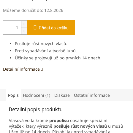
Můžeme doručit do:
12.8.2026
Přidat do košíku
Posiluje růst nových vlasů.
Proti vypadávání a tvorbě lupů
.
Účinky se projevují už po prvních 14 dnech.
Detailní informace
Popis
Hodnocení (1)
Diskuze
Ostatní informace
Detailní popis produktu
Vlasová voda kromě
propolisu
obsahuje speciální
výtažek, který výrazně
posiluje růst nových vlasů
u mužů
i žen již po 14 dnech. Působí jak proti vypadávání a