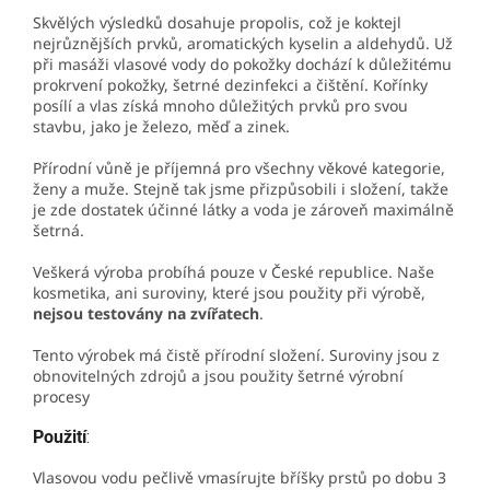
Skvělých výsledků dosahuje propolis, což je koktejl
nejrůznějších prvků, aromatických kyselin a aldehydů. Už
při masáži vlasové vody do pokožky dochází k důležitému
prokrvení pokožky, šetrné dezinfekci a čištění. Kořínky
posílí a vlas získá mnoho důležitých prvků pro svou
stavbu, jako je železo, měď a zinek.
Přírodní vůně je příjemná pro všechny věkové kategorie,
ženy a muže. Stejně tak jsme přizpůsobili i složení, takže
je zde dostatek účinné látky a voda je zároveň maximálně
šetrná.
Veškerá výroba probíhá pouze v České republice. Naše
kosmetika, ani suroviny, které jsou použity při výrobě,
nejsou testovány na zvířatech
.
Tento výrobek má čistě přírodní složení. Suroviny jsou z
obnovitelných zdrojů a jsou použity šetrné výrobní
procesy
Použití
:
Vlasovou vodu pečlivě vmasírujte bříšky prstů po dobu 3