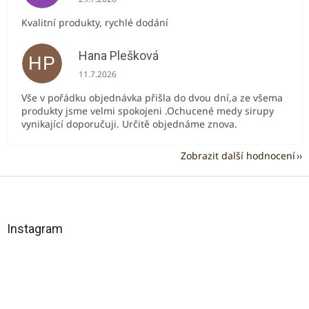
Kvalitní produkty, rychlé dodání
Hana Plešková
HP
Hodnocení obchodu je 5 z 5 hvězdiček.
11.7.2026
Vše v pořádku objednávka přišla do dvou dní,a ze všema
produkty jsme velmi spokojeni .Ochucené medy sirupy
vynikající doporučuji. Určitě objednáme znova.
Zobrazit další hodnocení
Z
á
p
a
Instagram
t
í