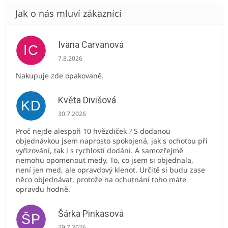
Ivana Carvanová
IC
Hodnocení obchodu je 5 z 5 hvězdiček.
7.8.2026
Nakupuje zde opakovaně.
Květa Divišová
KD
Hodnocení obchodu je 5 z 5 hvězdiček.
30.7.2026
Proč nejde alespoň 10 hvězdiček ? S dodanou
objednávkou jsem naprosto spokojená, jak s ochotou při
vyřizování, tak i s rychlostí dodání. A samozřejmě
nemohu opomenout medy. To, co jsem si objednala,
není jen med, ale opravdový klenot. Určitě si budu zase
něco objednávat, protože na ochutnání toho máte
opravdu hodně.
Šárka Pinkasová
ŠP
Hodnocení obchodu je 5 z 5 hvězdiček.
29.7.2026