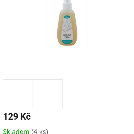
hvězdiček.
129 Kč
Měrná
Skladem
(4 ks)
cena: