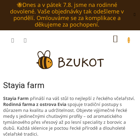
Přejít
🐝Dnes a v pátek 7.8. jsme na rodinné
na
dovolené. Vaše objednávky tak odešleme v
obsah
pondělí. Omlouváme se za komplikace a
děkujeme za pochopení.
NÁKUP
KOŠÍK
Stayia farm
Stayia Farm
přináší na váš stůl to nejlepší z řeckého včelařství.
Rodinná farma z ostrova Evia
spojuje tradiční postupy s
důrazem na kvalitu a udržitelnost. Objevte výjimečné řecké
medy s jedinečnými chuťovými profily – od aromatického
tymiánového přes vřesový až po lesní speciality z borovic a
dubů. Každá sklenice je poctou řecké přírodě a dlouholeté
včelařské tradici.