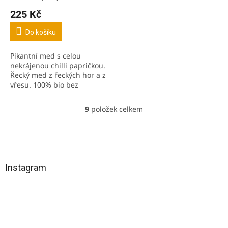
225 Kč
Do košíku
Pikantní med s celou
nekrájenou chilli papričkou.
Řecký med z řeckých hor a z
vřesu. 100% bio bez
konzervantů.
9
položek celkem
O
v
l
Z
á
á
d
p
a
a
Instagram
c
t
í
í
p
r
v
k