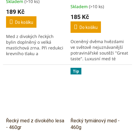
Skladem
(>10 ks)
Průměrné
Skladem
(>10 ks)
hodnocení
189 Kč
produktu
185 Kč
je
Do košíku
5,0
Do košíku
z
Med z divokých řeckých
5
Oceněný dvěma hvězdami
bylin doplněný o velká
hvězdiček.
ve světově nejuznávanější
mastichová zrna. Při redukci
potravinářské soutěži "Great
krevního tlaku a
taste". Luxusní med té
cholesterolu. Z ostrova
nejčistší chuti z divokých
Chios, jediného výrobce
řeckých bylin. Doplněný
mastichy. Oceněný hvězdou
Tip
řeckým šafránem. 100%...
v...
Řecký med z divokého lesa
Řecký tymiánový med -
- 460gr
460g