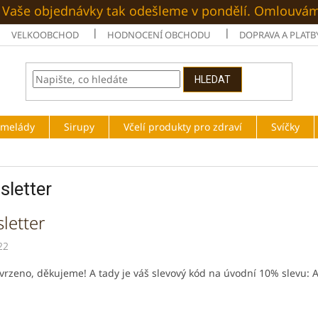
é. Vaše objednávky tak odešleme v pondělí. Omlouvá
VELKOOBCHOD
HODNOCENÍ OBCHODU
DOPRAVA A PLATB
HLEDAT
rmelády
Sirupy
Včelí produkty pro zdraví
Svíčky
letter
letter
22
vrzeno, děkujeme! A tady je váš slevový kód na úvodní 10% slevu: A