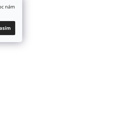
Moc nám
asím