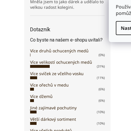
Mněla jsem to jako dárek a udělalo to
Použív
velkou radost kolegini.
pomůže
Nas
Dotazník
Co byste na našem e-shopu uvítali?
Více druhů ochucených medů
(0%)
Více velikostí ochucených medů
(31%)
Více svíček ze včelího vosku
(11%)
Více ořechů v medu
(6%)
Více džemů
(6%)
Jiné zajímavé pochutiny
(10%)
Větší dárkový sortiment
(10%)
Více včelích produktů