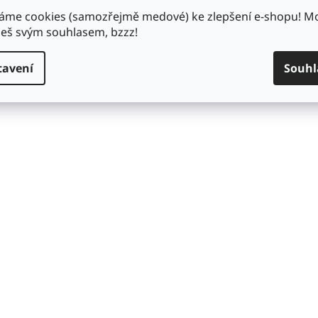
áme cookies (samozřejmě medové) ke zlepšení e-shopu! 
š svým souhlasem, bzzz!
tavení
Souhl