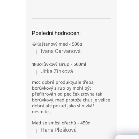
Poslední hodnocení
🌰Kaštanový med - 500g
Ivana Carvanová
|
Hodnocení produktu je 5 z 5 hvězdiček.
🫐Borůvkový sirup - 500ml
Jitka Zinková
|
Hodnocení produktu je 3 z 5 hvězdiček.
moc dobré produkty,ale třeba
borůvkový sirup by mohl být
přefiltrován od peciček,zrovna tak
borůvkový, med,protože chut je velice
dobrá,ale pokud jako slinivkář
nesmíte...
Med se směsí ořechů - 450g
Hana Plešková
|
Hodnocení produktu je 5 z 5 hvězdiček.