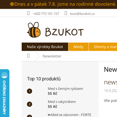
Přejít
🐝Dnes a v pátek 7.8. jsme na rodinné dovolen
na
obsah
+420 773 101 157
bzzz@bzukot.cz
Naše výrobky Bzukot
Medy
Džemy a ma
Domů
Newsletter
P
News
o
s
Top 10 produktů
V
news
t
ý
r
Med s černým rybízem
16.9.20
p
a
55 Kč
i
n
Vše pot
Med s rakytníkem
s
n
55 Kč
č
í
l
🫚Med se zázvorem - FORTE
p