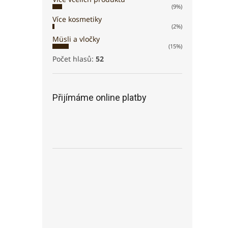
(9%)
Více kosmetiky
(2%)
Müsli a vločky
(15%)
Počet hlasů:
52
Přijímáme online platby