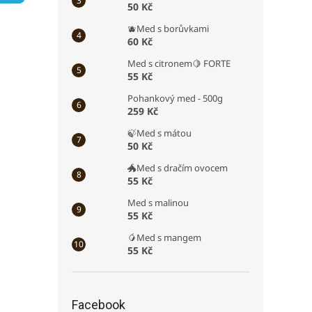
50 Kč
á
a
n
n
🫐Med s borůvkami
k
e
60 Kč
ů
l
Med s citronem🍋 FORTE
55 Kč
Pohankový med - 500g
259 Kč
🍃Med s mátou
50 Kč
🐲Med s dračím ovocem
55 Kč
Med s malinou
55 Kč
🥭Med s mangem
55 Kč
Facebook