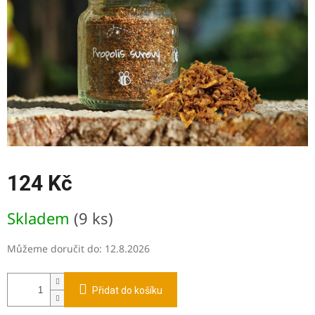
124 Kč
Měrná
Skladem
(9 ks)
cena:
Můžeme doručit do:
12.8.2026
Přidat do košíku