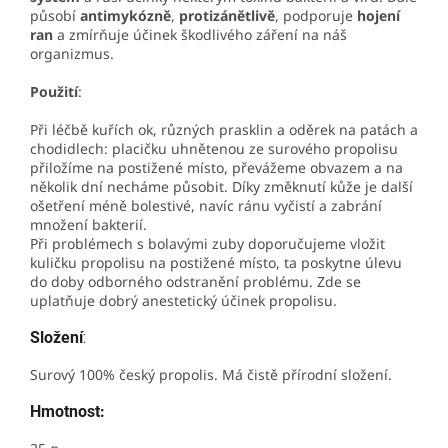
působí
antimykózně
,
protizánětlivě
, podporuje
hojení
ran
a zmírňuje účinek škodlivého záření na náš
organizmus.
Použití
:
Při léčbě kuřích ok, různých prasklin a oděrek na patách a
chodidlech: placičku uhnětenou ze surového propolisu
přiložíme na postižené místo, převážeme obvazem a na
několik dní necháme působit. Díky změknutí kůže je další
ošetření méně bolestivé, navíc ránu vyčistí a zabrání
množení bakterií.
Při problémech s bolavými zuby doporučujeme vložit
kuličku propolisu na postižené místo, ta poskytne úlevu
do doby odborného odstranění problému. Zde se
uplatňuje dobrý anestetický účinek propolisu.
Složení
:
Surový 100% český propolis.
Má čistě přírodní složení.
Hmotnost: