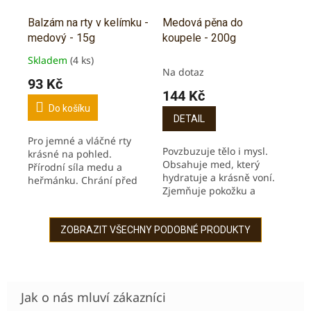
Balzám na rty v kelímku -
Medová pěna do
medový - 15g
koupele - 200g
Skladem
(4 ks)
Průměrné
Na dotaz
hodnocení
93 Kč
produktu
144 Kč
je
Do košíku
5,0
DETAIL
z
Pro jemné a vláčné rty
5
Povzbuzuje tělo i mysl.
krásné na pohled.
hvězdiček.
Obsahuje med, který
Přírodní síla medu a
hydratuje a krásně voní.
heřmánku. Chrání před
Zjemňuje pokožku a
popraskáním a
dodává živiny.
vysušením.
ZOBRAZIT VŠECHNY PODOBNÉ PRODUKTY