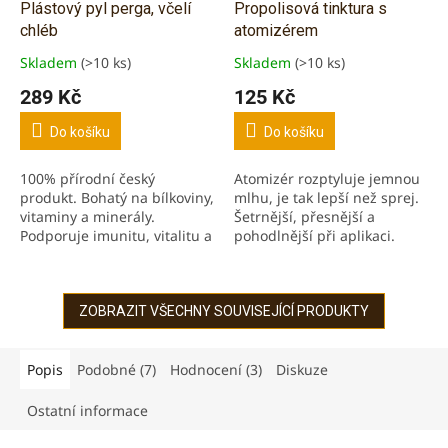
Plástový pyl perga, včelí
Propolisová tinktura s
chléb
atomizérem
Skladem
(>10 ks)
Skladem
(>10 ks)
Průměrné
Průměrné
hodnocení
hodnocení
289 Kč
125 Kč
produktu
produktu
je
je
Do košíku
Do košíku
5,0
5,0
z
z
100% přírodní český
Atomizér rozptyluje jemnou
5
5
produkt. Bohatý na bílkoviny,
mlhu, je tak lepší než sprej.
hvězdiček.
hvězdiček.
vitaminy a minerály.
Šetrnější, přesnější a
Podporuje imunitu, vitalitu a
pohodlnější při aplikaci.
regeneraci organismu.
Antibakteriálními a
Lehce stravitelný, snadno
protizánětlivými účinky.
použitelný. Má jemně...
Příjemně osvěží a...
ZOBRAZIT VŠECHNY SOUVISEJÍCÍ PRODUKTY
Popis
Podobné (7)
Hodnocení (3)
Diskuze
Ostatní informace