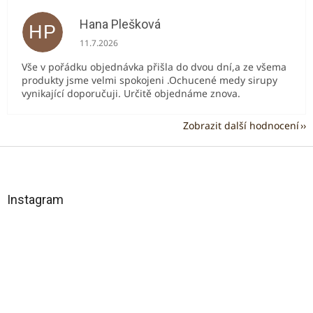
Hana Plešková
HP
Hodnocení obchodu je 5 z 5 hvězdiček.
11.7.2026
Vše v pořádku objednávka přišla do dvou dní,a ze všema
produkty jsme velmi spokojeni .Ochucené medy sirupy
vynikající doporučuji. Určitě objednáme znova.
Zobrazit další hodnocení
Z
á
p
a
Instagram
t
í