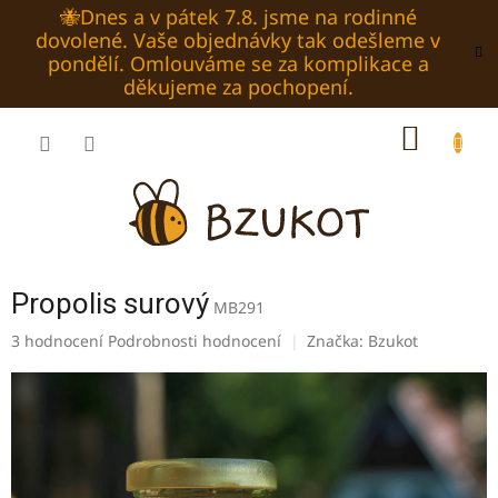
Přejít
🐝Dnes a v pátek 7.8. jsme na rodinné
na
dovolené. Vaše objednávky tak odešleme v
obsah
pondělí. Omlouváme se za komplikace a
děkujeme za pochopení.
NÁKUP
KOŠÍK
Propolis surový
MB291
Průměrné
3 hodnocení
Podrobnosti hodnocení
Značka:
Bzukot
hodnocení
produktu
je
5,0
z
5
hvězdiček.