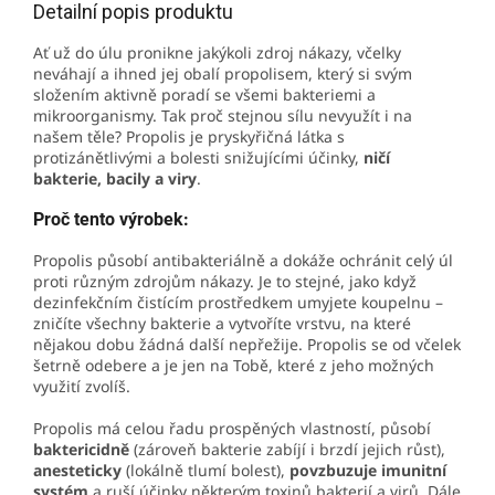
Detailní popis produktu
Ať už do úlu pronikne jakýkoli zdroj nákazy, včelky
neváhají a ihned jej obalí propolisem, který si svým
složením aktivně poradí se všemi bakteriemi a
mikroorganismy. Tak proč stejnou sílu nevyužít i na
našem těle? Propolis je pryskyřičná látka s
protizánětlivými a bolesti snižujícími účinky,
ničí
bakterie, bacily a viry
.
Proč tento výrobek:
Propolis působí antibakteriálně a dokáže ochránit celý úl
proti různým zdrojům nákazy. Je to stejné, jako když
dezinfekčním čistícím prostředkem umyjete koupelnu –
zničíte všechny bakterie a vytvoříte vrstvu, na které
nějakou dobu žádná další nepřežije. Propolis se od včelek
šetrně odebere a je jen na Tobě, které z jeho možných
využití zvolíš.
Propolis má celou řadu prospěných vlastností, působí
baktericidně
(zároveň bakterie zabíjí i brzdí jejich růst),
anesteticky
(lokálně tlumí bolest),
povzbuzuje imunitní
systém
a ruší účinky některým toxinů bakterií a virů. Dále