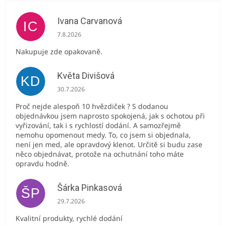
Ivana Carvanová
IC
Hodnocení obchodu je 5 z 5 hvězdiček.
7.8.2026
Nakupuje zde opakovaně.
Květa Divišová
KD
Hodnocení obchodu je 5 z 5 hvězdiček.
30.7.2026
Proč nejde alespoň 10 hvězdiček ? S dodanou
objednávkou jsem naprosto spokojená, jak s ochotou při
vyřizování, tak i s rychlostí dodání. A samozřejmě
nemohu opomenout medy. To, co jsem si objednala,
není jen med, ale opravdový klenot. Určitě si budu zase
něco objednávat, protože na ochutnání toho máte
opravdu hodně.
Šárka Pinkasová
ŠP
Hodnocení obchodu je 5 z 5 hvězdiček.
29.7.2026
Kvalitní produkty, rychlé dodání