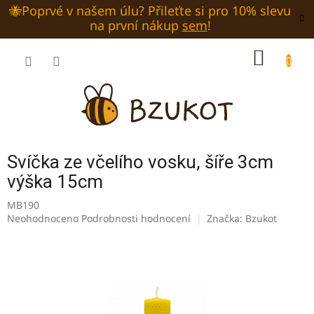
Přejít
🐝Poprvé v našem úlu? Přileťte si pro 10% slevu
na
na první nákup
sem
!
obsah
NÁKUP
KOŠÍK
Svíčka ze včelího vosku, šíře 3cm
výška 15cm
MB190
Průměrné
Neohodnoceno
Podrobnosti hodnocení
Značka:
Bzukot
hodnocení
produktu
je
0,0
z
5
hvězdiček.