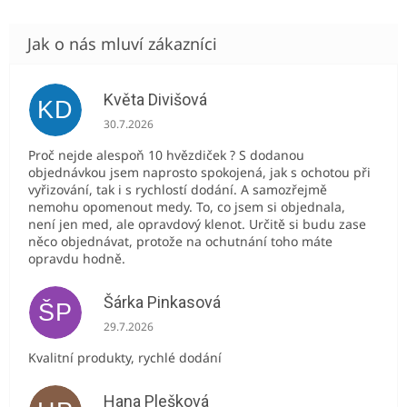
Květa Divišová
KD
Hodnocení obchodu je 5 z 5 hvězdiček.
30.7.2026
Proč nejde alespoň 10 hvězdiček ? S dodanou
objednávkou jsem naprosto spokojená, jak s ochotou při
vyřizování, tak i s rychlostí dodání. A samozřejmě
nemohu opomenout medy. To, co jsem si objednala,
není jen med, ale opravdový klenot. Určitě si budu zase
něco objednávat, protože na ochutnání toho máte
opravdu hodně.
Šárka Pinkasová
ŠP
Hodnocení obchodu je 5 z 5 hvězdiček.
29.7.2026
Kvalitní produkty, rychlé dodání
Hana Plešková