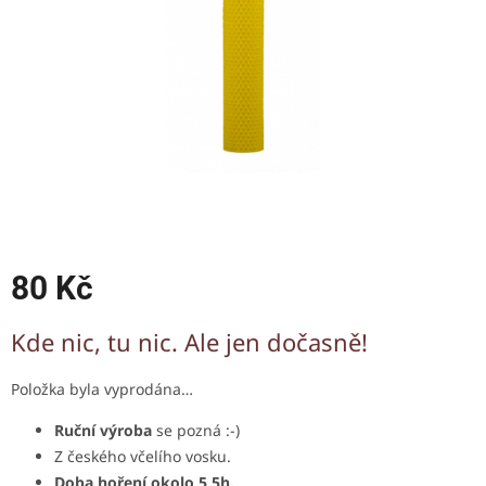
80 Kč
Měrná
Kde nic, tu nic. Ale jen dočasně!
cena:
Položka byla vyprodána…
Ruční výroba
se pozná :-)
Z českého včelího vosku.
Doba hoření okolo 5,5h.