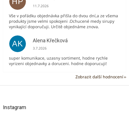
HP
Hodnocení obchodu je 5 z 5 hvězdiček.
11.7.2026
Vše v pořádku objednávka přišla do dvou dní,a ze všema
produkty jsme velmi spokojeni .Ochucené medy sirupy
vynikající doporučuji. Určitě objednáme znova.
Alena Křečková
AK
Hodnocení obchodu je 5 z 5 hvězdiček.
3.7.2026
super komunikace, uzasny sortiment, hodne rychle
vyrizeni objednavky a doruceni. hodne doporucuji!
Zobrazit další hodnocení
Z
á
p
a
Instagram
t
í