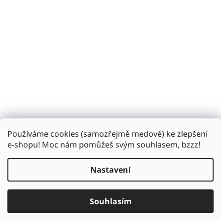
Používáme cookies (samozřejmě medové) ke zlepšení
Sledovat na Instagramu
e-shopu! Moc nám pomůžeš svým souhlasem, bzzz!
Nastavení
Vytvořil Shoptet
Souhlasím
Copyright 2026
Bzukot.cz
. Všechna práva vyhrazena.