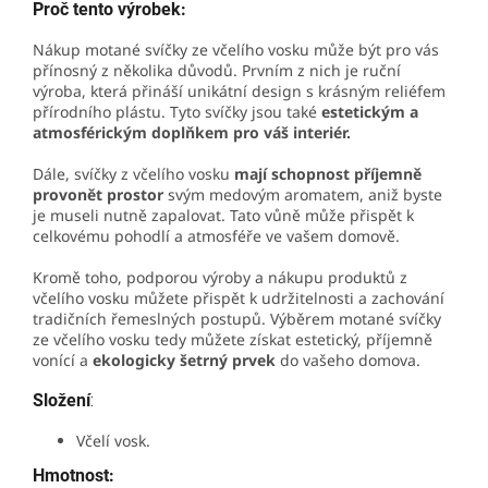
Proč tento výrobek:
Nákup motané svíčky ze včelího vosku může být pro vás
přínosný z několika důvodů. Prvním z nich je ruční
výroba, která přináší unikátní design s krásným reliéfem
přírodního plástu. Tyto svíčky jsou také
estetickým a
atmosférickým doplňkem pro váš interiér.
Dále, svíčky z včelího vosku
mají schopnost příjemně
provonět prostor
svým medovým aromatem, aniž byste
je museli nutně zapalovat. Tato vůně může přispět k
celkovému pohodlí a atmosféře ve vašem domově.
Kromě toho, podporou výroby a nákupu produktů z
včelího vosku můžete přispět k udržitelnosti a zachování
tradičních řemeslných postupů. Výběrem motané svíčky
ze včelího vosku tedy můžete získat estetický, příjemně
vonící a
ekologicky šetrný prvek
do vašeho domova.
Složení
:
Včelí vosk.
Hmotnost: