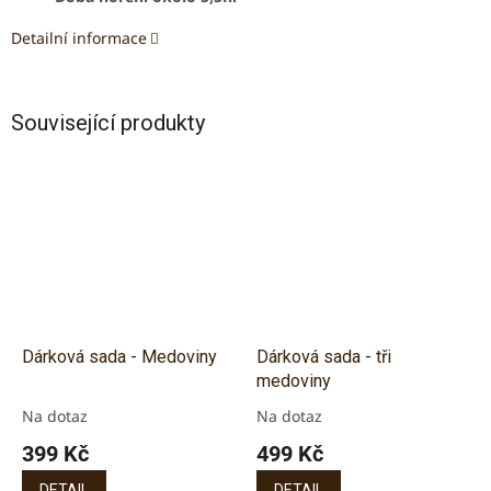
Detailní informace
Související produkty
Dárková sada - Medoviny
Dárková sada - tři
medoviny
Na dotaz
Na dotaz
Průměrné
Průměrné
hodnocení
hodnocení
399 Kč
499 Kč
produktu
produktu
je
je
DETAIL
DETAIL