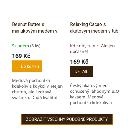
Beenut Butter s
Relaxing Cacao s
manukovým medem v
akátovým medem v tubě
tubě, 80 g
- 90 g
Skladem
(3 ks)
Kde nic, tu nic. Ale jen
dočasně!
169 Kč
169 Kč
Do košíku
DETAIL
Medová pochoutka
Český akátový med
kdekoliv a kdykoliv. Nejen
ochucený lahodným BIO
chutná, ale i zdravá
kakaem. Medová
svačinka. Dodá kvalitní
pochoutka kdekoliv a
živiny a energii. S
kdykoliv. Nejen chutná,
obsahem MGO 100+
ale i zdravá svačinka.
Dodá kvalitní živiny a
ZOBRAZIT VŠECHNY PODOBNÉ PRODUKTY
energii.