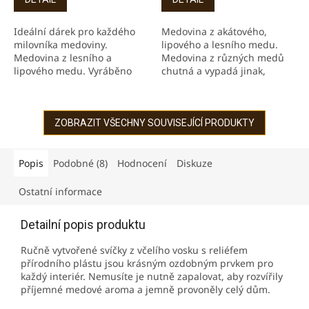
5,0
5,0
z
z
Ideální dárek pro každého
Medovina z akátového,
5
5
milovníka medoviny.
lipového a lesního medu.
hvězdiček.
hvězdiček.
Medovina z lesního a
Medovina z různých medů
lipového medu. Vyráběno
chutná a vypadá jinak,
šetrnou cestou za studena.
překvapte. Vyráběno šetrnou
15 cm svíce z včelího vosku.
cestou za studena. Vyrobeno
v České republice
ZOBRAZIT VŠECHNY SOUVISEJÍCÍ PRODUKTY
Popis
Podobné (8)
Hodnocení
Diskuze
Ostatní informace
Detailní popis produktu
Ručně vytvořené svíčky z včelího vosku s reliéfem
přírodního plástu jsou krásným ozdobným prvkem pro
každý interiér. Nemusíte je nutně zapalovat, aby rozvířily
příjemné medové aroma a jemně provoněly celý dům.