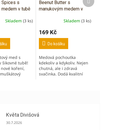
 Spices s
Beenut Butter s
produkt
 medem v tubě
manukovým medem v
tubě, 80 g
Skladem
(3 ks)
Skladem
(3 ks)
169 Kč
šíku
Do košíku
tový med s
Medová pochoutka
 šikovné tubě!
kdekoliv a kdykoliv. Nejen
nové koření,
chutná, ale i zdravá
 muškátový
svačinka. Dodá kvalitní
a druhy skořice,
živiny a energii. S
vanilku a
obsahem MGO 100+
kardamom.
tná, ale i
Květa Divišová
Hodnocení obchodu je 5 z 5 hvězdiček.
30.7.2026