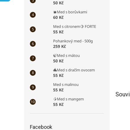
50 Kč
a
n
🫐Med s borůvkami
e
60 Kč
l
Med s citronem🍋 FORTE
55 Kč
Pohankový med - 500g
259 Kč
🍃Med s mátou
50 Kč
🐲Med s dračím ovocem
55 Kč
Med s malinou
55 Kč
Souvi
🥭Med s mangem
55 Kč
Facebook