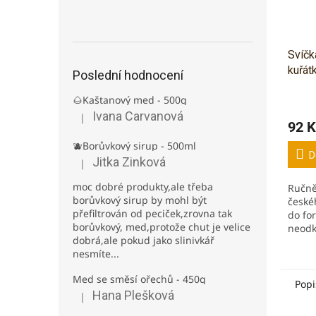
Svíčk
kuřát
Poslední hodnocení
🌰Kaštanový med - 500g
Ivana Carvanová
|
Hodnocení produktu je 5 z 5 hvězdiček.
92 K
🫐Borůvkový sirup - 500ml
D
Jitka Zinková
|
Hodnocení produktu je 3 z 5 hvězdiček.
moc dobré produkty,ale třeba
Ručně
borůvkový sirup by mohl být
českéh
přefiltrován od peciček,zrovna tak
do fo
borůvkový, med,protože chut je velice
neodk
dobrá,ale pokud jako slinivkář
balen
nesmíte...
prová
2,5h 
Med se směsí ořechů - 450g
Popi
Hana Plešková
|
Hodnocení produktu je 5 z 5 hvězdiček.