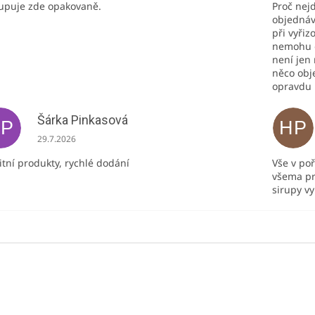
upuje zde opakovaně.
Proč nej
objednáv
při vyřiz
nemohu o
není jen 
něco obj
opravdu
Šárka Pinkasová
ŠP
HP
Hodnocení obchodu je 5 z 5 hvězdiček.
29.7.2026
itní produkty, rychlé dodání
Vše v po
všema pr
sirupy v