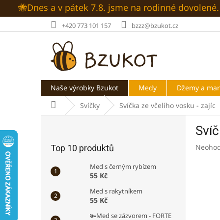
Přejít
🐝Dnes a v pátek 7.8. jsme na rodinné dovolen
na
obsah
+420 773 101 157
bzzz@bzukot.cz
Naše výrobky Bzukot
Medy
Džemy a ma
Domů
Svíčky
Svíčka ze včelího vosku - zajíc
P
Svíč
o
s
Průměr
Neoho
Top 10 produktů
t
hodnoc
r
produk
Med s černým rybízem
a
je
55 Kč
n
0,0
Med s rakytníkem
z
n
55 Kč
5
í
hvězdič
🫚Med se zázvorem - FORTE
p