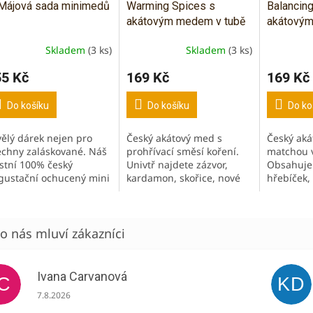
Májová sada minimedů
Warming Spices s
Balancing
akátovým medem v tubě
akátovým
- 90 g
- 90 g
Skladem
(3 ks)
Skladem
(3 ks)
ůměrné
dnocení
55 Kč
169 Kč
169 Kč
oduktu
Do košíku
Do košíku
Do ko
vělý dárek nejen pro
Český akátový med s
Český aká
zdiček.
echny zaláskované. Náš
prohřívací směsí koření.
matchou v
astní 100% český
Univtř najdete zázvor,
Obsahuje 
gustační ochucený mini
kardamon, skořice, nové
hřebíček,
d (46 g) - mango, dračí
koření, hřebíček, vanilka a
oříšek, dv
ce, citron, malina.
další. Medová pochoutka
smyslnou 
dobná stuha s...
kdekoliv a kdykoliv.
omamný 
Nejen...
Nejen chu
zdravá...
Ivana Carvanová
IC
KD
Hodnocení obchodu je 5 z 5 hvězdiček.
7.8.2026