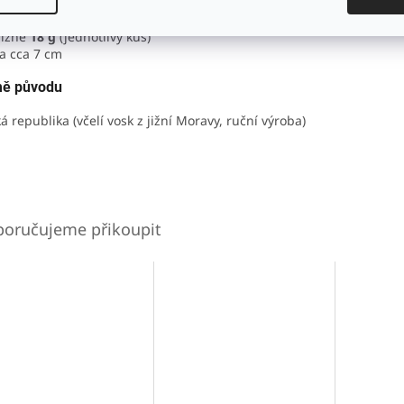
tnost
ližně
18 g
(jednotlivý kus)
a cca 7 cm
ě původu
á republika (včelí vosk z jižní Moravy, ruční výroba)