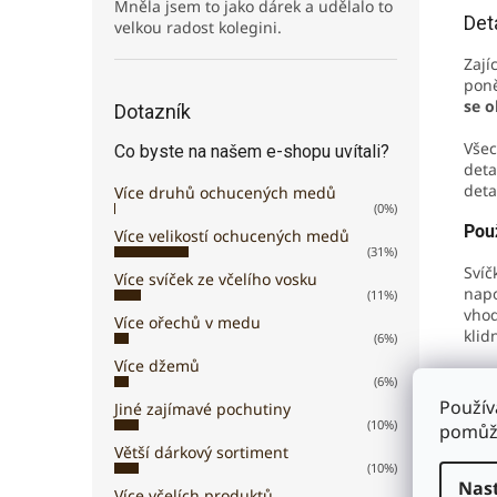
Mněla jsem to jako dárek a udělalo to
Det
velkou radost kolegini.
Zají
poně
se o
Dotazník
Všec
Co byste na našem e-shopu uvítali?
deta
deta
Více druhů ochucených medů
(0%)
Použ
Více velikostí ochucených medů
(31%)
Svíč
Více svíček ze včelího vosku
napo
(11%)
vhod
Více ořechů v medu
klid
(6%)
Více džemů
Svíč
(6%)
Použív
Jiné zajímavé pochutiny
Slo
(10%)
pomůže
Větší dárkový sortiment
100 
(10%)
Nas
Více včelích produktů