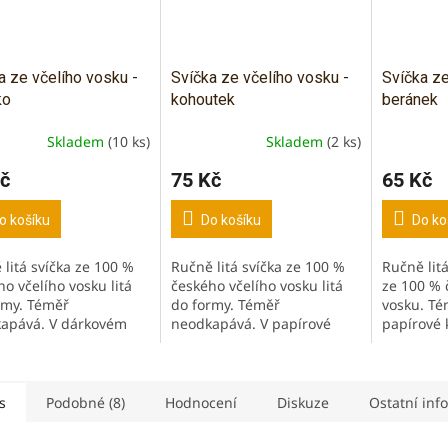
a ze včelího vosku -
Svíčka ze včelího vosku -
Svíčka ze
ko
kohoutek
beránek
Skladem
(10 ks)
Skladem
(2 ks)
č
75 Kč
65 Kč
o košíku
Do košíku
Do ko
 litá svíčka ze 100 %
Ručně litá svíčka ze 100 %
Ručně lit
o včelího vosku litá
českého včelího vosku litá
ze 100 % 
rmy. Téměř
do formy. Téměř
vosku. Té
apává. V dárkovém
neodkapává. V papírové
papírové 
í v celofánu s jutovým
krabičce vystlané
slámou, v
zkem. Hoří přibližně
slámou, vhodné i jako
dárek. Hoř
žluto-oranžovým...
dárek. Hoří přibližně 1,5h...
žluto-ora
s
Podobné (8)
Hodnocení
Diskuze
Ostatní inf