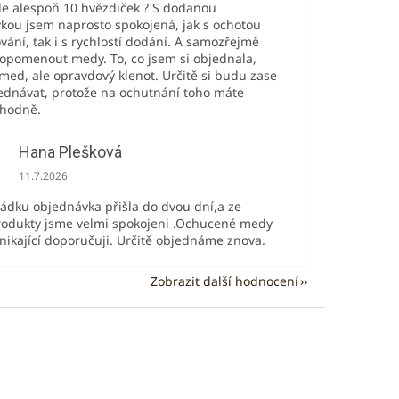
de alespoň 10 hvězdiček ? S dodanou
kou jsem naprosto spokojená, jak s ochotou
ování, tak i s rychlostí dodání. A samozřejmě
pomenout medy. To, co jsem si objednala,
med, ale opravdový klenot. Určitě si budu zase
ednávat, protože na ochutnání toho máte
 hodně.
Hana Plešková
Hodnocení obchodu je 5 z 5 hvězdiček.
11.7.2026
řádku objednávka přišla do dvou dní,a ze
odukty jsme velmi spokojeni .Ochucené medy
ynikající doporučuji. Určitě objednáme znova.
Zobrazit další hodnocení