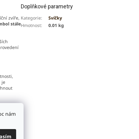
Doplňkové parametry
ční zvíře,
Kategorie
:
Svíčky
mbol stále
Hmotnost
:
0.01 kg
ších
provedení
tnosti,
 je
áhnout
Moc nám
středků
asím