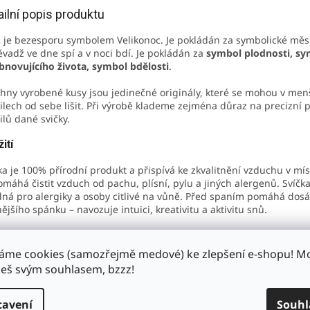
ailní popis produktu
c je bezesporu symbolem Velikonoc. Je pokládán za symbolické měsí
vadž ve dne spí a v noci bdí. Je pokládán za
symbol plodnosti, sy
bnovujícího života, symbol bdělosti
.
hny vyrobené kusy jsou jedinečné originály, které se mohou v men
ilech od sebe lišit. Při výrobě klademe zejména důraz na precizní 
ilů dané svičky.
ití
ka je 100% přírodní produkt a přispívá ke zkvalitnění vzduchu v mís
máhá čistit vzduch od pachu, plísní, pylu a jiných alergenů. Svíčka
ná pro alergiky a osoby citlivé na vůně. Před spaním pomáhá dos
nějšího spánku – navozuje intuici, kreativitu a aktivitu snů.
ka je vhodným dárkem pro každou příležitost. Potěší malé i velké.
áme cookies (samozřejmě medové) ke zlepšení e-shopu! 
žení
š svým souhlasem, bzzz!
% včelí vosk. Bez syntetických přísad, bez barviv a chemických pro
tavení
Souhl