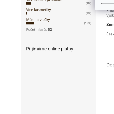
Hmo
(9%)
Více kosmetiky
Přib
(2%)
Výšk
Müsli a vločky
(15%)
Zem
Počet hlasů:
52
Česk
Přijímáme online platby