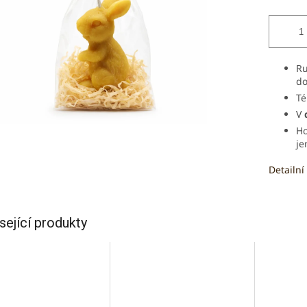
Ru
do
Té
V
Ho
je
Detailní
sející produkty