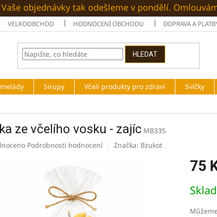
é. Vaše objednávky tak odešleme v pondělí. Omlouvá
VELKOOBCHOD
HODNOCENÍ OBCHODU
DOPRAVA A PLATB
HLEDAT
rmelády
Sirupy
Včelí produkty pro zdraví
Svíčky
ka ze včelího vosku - zajíc
MB335
né
dnoceno
Podrobnosti hodnocení
Značka:
Bzukot
ení
75 
tu
Měrná
Skla
cena:
ek.
Můžeme 