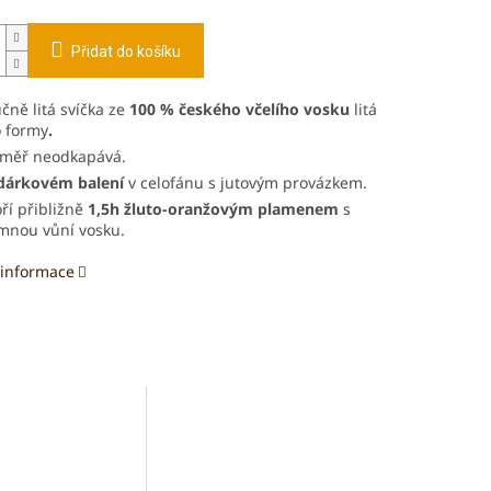
Přidat do košíku
čně litá svíčka ze
100 % českého včelího vosku
litá
 formy
.
měř neodkapává.
dárkovém balení
v celofánu s jutovým provázkem.
ří přibližně
1,5h žluto-oranžovým plamenem
s
mnou vůní vosku.
 informace