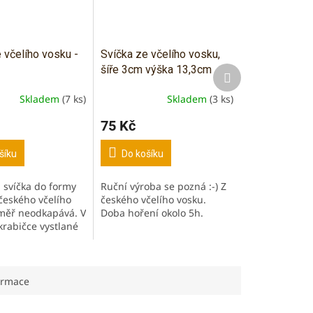
 včelího vosku -
Svíčka ze včelího vosku,
šíře 3cm výška 13,3cm
Další
produkt
Skladem
(7 ks)
Skladem
(3 ks)
75 Kč
šíku
Do košíku
á svíčka do formy
Ruční výroba se pozná :-) Z
českého včelího
českého včelího vosku.
měř neodkapává. V
Doba hoření okolo 5h.
krabičce vystlané
hodné i jako
í přibližně 2h
nžovým...
ormace