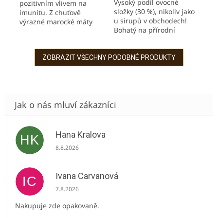
Vysoký podíl ovocné
pozitivním vlivem na
hvězdiček.
složky (30 %), nikoliv jako
imunitu. Z chuťově
u sirupů v obchodech!
výrazné marocké máty
Bohatý na přírodní
Nana. Blahodárný vliv na
vitamín C a antioxidanty.
činnost trávící soustavy,
Borůvky mají antioxidační
působí proti nevolnosti.
účinky a jsou bohaté...
ZOBRAZIT VŠECHNY PODOBNÉ PRODUKTY
Máta od...
Hana Kralova
HK
Hodnocení obchodu je 5 z 5 hvězdiček.
8.8.2026
Ivana Carvanová
IC
Hodnocení obchodu je 5 z 5 hvězdiček.
7.8.2026
Nakupuje zde opakovaně.