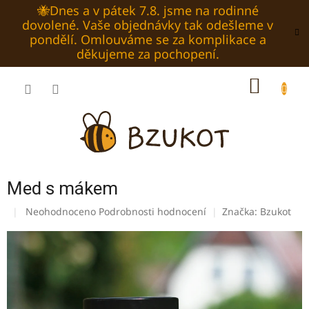
Přejít
🐝Dnes a v pátek 7.8. jsme na rodinné
na
dovolené. Vaše objednávky tak odešleme v
obsah
pondělí. Omlouváme se za komplikace a
děkujeme za pochopení.
NÁKUP
KOŠÍK
Med s mákem
Průměrné
Neohodnoceno
Podrobnosti hodnocení
Značka:
Bzukot
hodnocení
produktu
je
0,0
z
5
hvězdiček.