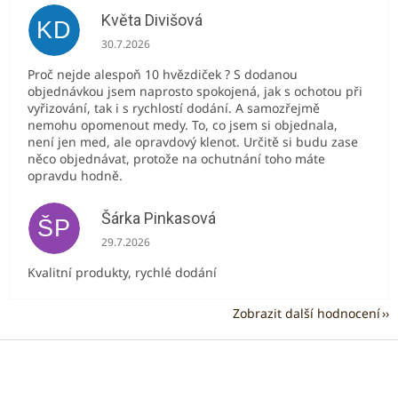
Květa Divišová
KD
Hodnocení obchodu je 5 z 5 hvězdiček.
30.7.2026
Proč nejde alespoň 10 hvězdiček ? S dodanou
objednávkou jsem naprosto spokojená, jak s ochotou při
vyřizování, tak i s rychlostí dodání. A samozřejmě
nemohu opomenout medy. To, co jsem si objednala,
není jen med, ale opravdový klenot. Určitě si budu zase
něco objednávat, protože na ochutnání toho máte
opravdu hodně.
Šárka Pinkasová
ŠP
Hodnocení obchodu je 5 z 5 hvězdiček.
29.7.2026
Kvalitní produkty, rychlé dodání
Zobrazit další hodnocení
Z
á
p