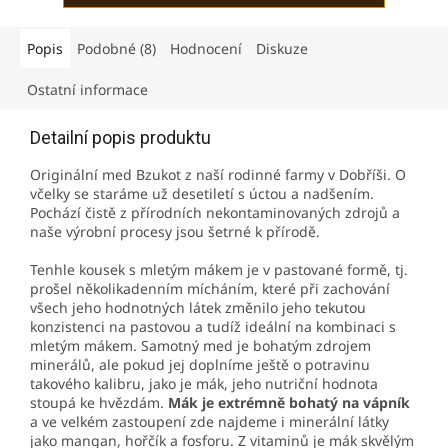
Popis
Podobné (8)
Hodnocení
Diskuze
Ostatní informace
Detailní popis produktu
Originální med Bzukot z naší rodinné farmy v Dobříši. O
včelky se staráme už desetiletí s úctou a nadšením.
Pochází čistě z přírodních nekontaminovaných zdrojů a
naše výrobní procesy jsou šetrné k přírodě.
Tenhle kousek s mletým mákem je v pastované formě, tj.
prošel několikadenním mícháním, které při zachování
všech jeho hodnotných látek změnilo jeho tekutou
konzistenci na pastovou a tudíž ideální na kombinaci s
mletým mákem. Samotný med je bohatým zdrojem
minerálů, ale pokud jej doplníme ještě o potravinu
takového kalibru, jako je mák, jeho nutriční hodnota
stoupá ke hvězdám.
Mák je extrémně bohatý na
vápník
a ve velkém zastoupení zde najdeme i minerální látky
jako mangan, hořčík a fosforu. Z vitaminů je mák skvělým