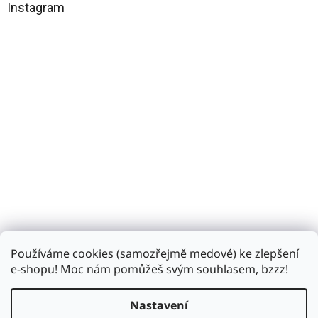
a
Instagram
t
í
Používáme cookies (samozřejmě medové) ke zlepšení
Sledovat na Instagramu
e-shopu! Moc nám pomůžeš svým souhlasem, bzzz!
Nastavení
Vytvořil Shoptet