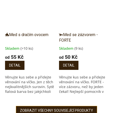
🐲Med s dračím ovocem
🫚Med se zázvorem -
FORTE
Skladem
(>10 ks)
Skladem
(9 ks)
Průměrné
Průměrné
hodnocení
hodnocení
55 Kč
50 Kč
od
od
produktu
produktu
je
je
DETAIL
DETAIL
4,7
5,0
z
z
Věnujte kus sebe a přidejte
Věnujte kus sebe a přidejte
5
5
věnování na víčko. Jen z těch
věnování na víčko. FORTE -
hvězdiček.
hvězdiček.
nejkvalitnějších surovin. Sytě
více zázvoru, než by jeden
fialová barva bez jakýchkoli
čekal! Nejlepší pomocník v
barviv a příměsí. Med s
boji s nachlazením. Pomáhá
intenzivní vůní a chutí
posilovat trávení, proti
dračího...
nevolnostem....
ZOBRAZIT VŠECHNY SOUVISEJÍCÍ PRODUKTY