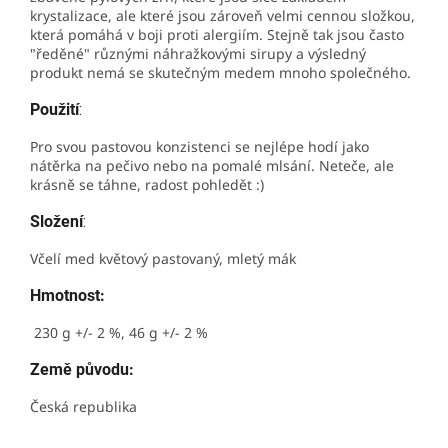
krystalizace, ale které jsou zároveň velmi cennou složkou,
která pomáhá v boji proti alergiím. Stejně tak jsou často
"ředěné" různými náhražkovými sirupy a výsledný
produkt nemá se skutečným medem mnoho společného.
Použití
:
Pro svou pastovou konzistenci se nejlépe hodí jako
nátěrka na pečivo nebo na pomalé mlsání. Neteče, ale
krásně se táhne, radost pohledět :)
Složení
:
Včelí med květový pastovaný, mletý mák
Hmotnost:
230 g +/- 2 %, 46 g +/- 2 %
Země původu:
Česká republika