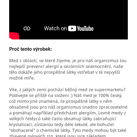
Proč tento výrobek:
Med z oblasti, ve které žijeme, je pro náš organizmus tou
nejlepší prevencí alergií a sezónních onemocnění, naše
tělo dokáže jeho prospěšné látky vstřebat v té nejvyšší
možné míře.
Víte, z jakých zemí pochází běžný med ze supermarketu?
Podívejte se příště na složení :) Náš med je 100% český,
což mimo jiné znamená, že prospěšné látky v něm
obsažené jsou pro náš organizmus snadno zpracovatelné
a pomáhají například předcházet alergiím. Levné medy z
velkých řetězců také často obsahují látky zabraňující
krystalizaci, zůstanou tedy déle tekuté, ale bohužel
"obohacené" o chemické látky. Tyto medy mohou být také
zbavené pylových zrn, které jsou sice základem