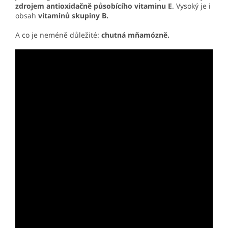
zdrojem antioxidačně působícího vitaminu E
. Vysoký je i
obsah
vitaminů skupiny B.
A co je neméně důležité:
chutná mňamózně.