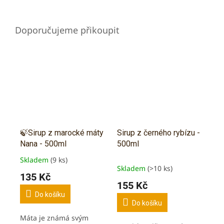
🍃Sirup z marocké máty
Sirup z černého rybízu -
Nana - 500ml
500ml
Skladem
(9 ks)
Průměrné
Skladem
(>10 ks)
hodnocení
135 Kč
produktu
155 Kč
je
Do košíku
5,0
Do košíku
z
Máta je známá svým
5