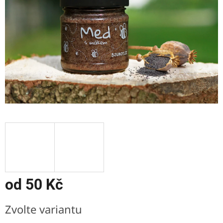
od
50 Kč
Měrná
Zvolte variantu
cena: