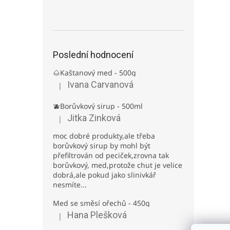
Poslední hodnocení
🌰Kaštanový med - 500g
Ivana Carvanová
|
Hodnocení produktu je 5 z 5 hvězdiček.
🫐Borůvkový sirup - 500ml
Jitka Zinková
|
Hodnocení produktu je 3 z 5 hvězdiček.
moc dobré produkty,ale třeba
borůvkový sirup by mohl být
přefiltrován od peciček,zrovna tak
borůvkový, med,protože chut je velice
dobrá,ale pokud jako slinivkář
nesmíte...
Med se směsí ořechů - 450g
Hana Plešková
|
Hodnocení produktu je 5 z 5 hvězdiček.