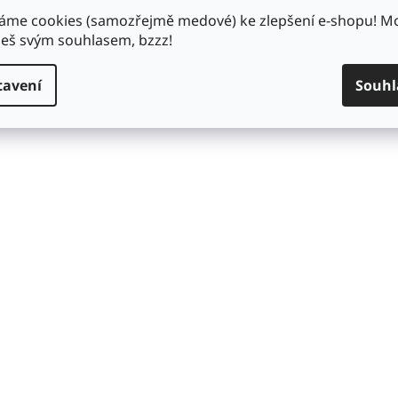
áme cookies (samozřejmě medové) ke zlepšení e-shopu! 
š svým souhlasem, bzzz!
tavení
Souhl