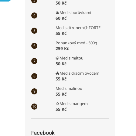
50 Kč
a
n
🫐Med s borůvkami
e
60 Kč
l
Med s citronem🍋 FORTE
55 Kč
Pohankový med - 500g
259 Kč
🍃Med s mátou
50 Kč
🐲Med s dračím ovocem
55 Kč
Med s malinou
55 Kč
🥭Med s mangem
55 Kč
Facebook