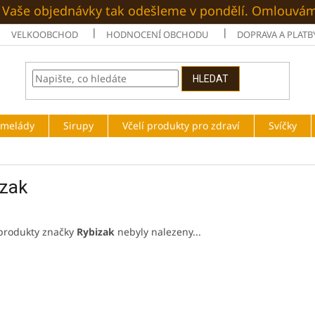
é. Vaše objednávky tak odešleme v pondělí. Omlouvá
VELKOOBCHOD
HODNOCENÍ OBCHODU
DOPRAVA A PLATB
HLEDAT
rmelády
Sirupy
Včelí produkty pro zdraví
Svíčky
izak
produkty značky
Rybizak
nebyly nalezeny...