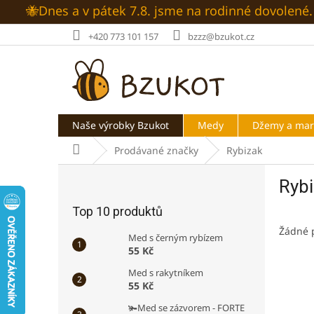
Přejít
🐝Dnes a v pátek 7.8. jsme na rodinné dovolen
na
obsah
+420 773 101 157
bzzz@bzukot.cz
Naše výrobky Bzukot
Medy
Džemy a ma
Domů
Prodávané značky
Rybizak
P
Ryb
o
s
Top 10 produktů
t
Žádné 
r
Med s černým rybízem
a
55 Kč
n
Med s rakytníkem
n
55 Kč
í
🫚Med se zázvorem - FORTE
p