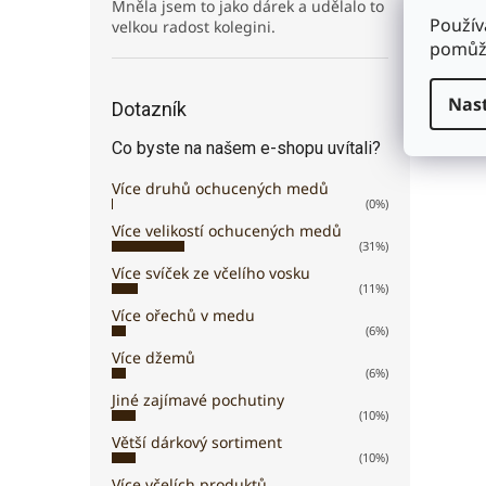
Mněla jsem to jako dárek a udělalo to
Použív
velkou radost kolegini.
pomůže
Nas
Dotazník
Co byste na našem e-shopu uvítali?
Více druhů ochucených medů
(0%)
Více velikostí ochucených medů
(31%)
Více svíček ze včelího vosku
(11%)
Více ořechů v medu
(6%)
Více džemů
(6%)
Jiné zajímavé pochutiny
(10%)
Větší dárkový sortiment
(10%)
Více včelích produktů