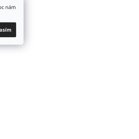
Moc nám
asím