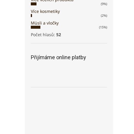
(9%)
Více kosmetiky
(2%)
Müsli a vločky
(15%)
Počet hlasů:
52
Přijímáme online platby