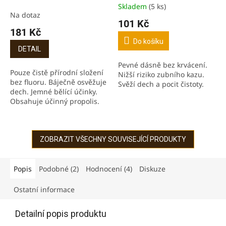
Skladem
(5 ks)
Průměrné
Na dotaz
hodnocení
101 Kč
produktu
181 Kč
je
Do košíku
5,0
DETAIL
z
Pevné dásně bez krvácení.
5
Pouze čistě přírodní složení
Nižší riziko zubního kazu.
hvězdiček.
bez fluoru. Báječně osvěžuje
Svěží dech a pocit čistoty.
dech. Jemné bělící účinky.
Obsahuje účinný propolis.
ZOBRAZIT VŠECHNY SOUVISEJÍCÍ PRODUKTY
Popis
Podobné (2)
Hodnocení (4)
Diskuze
Ostatní informace
Detailní popis produktu