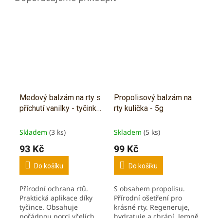
Medový balzám na rty s
Propolisový balzám na
příchutí vanilky - tyčinka
rty kulička - 5g
- 7g
Skladem
(3 ks)
Skladem
(5 ks)
93 Kč
99 Kč
Do košíku
Do košíku
Přírodní ochrana rtů.
S obsahem propolisu.
Praktická aplikace díky
Přírodní ošetření pro
tyčince. Obsahuje
krásné rty. Regeneruje,
pořádnou porci včelích
hydratuje a chrání. Jemně