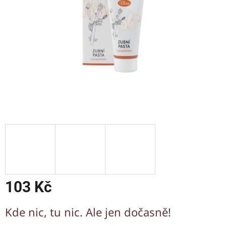
103 Kč
Měrná
Kde nic, tu nic. Ale jen dočasně!
cena: