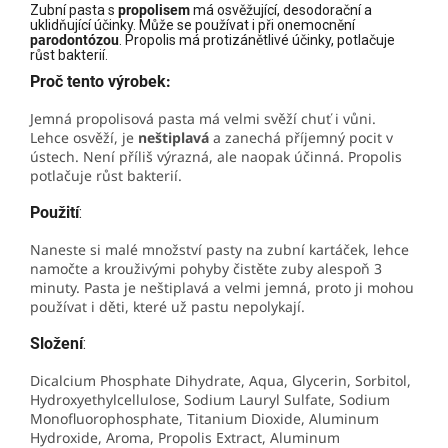
Zubní pasta s
propolisem
má osvěžující, desodorační a
uklidňující účinky. Může se používat i při onemocnění
parodontózou
. Propolis má protizánětlivé účinky, potlačuje
růst bakterií.
Proč tento výrobek:
Jemná propolisová pasta má velmi svěží chuť i vůni.
Lehce osvěží, je
neštiplavá
a zanechá příjemný pocit v
ústech. Není příliš výrazná, ale naopak účinná. Propolis
potlačuje růst bakterií.
Použití
:
Naneste si malé množství pasty na zubní kartáček, lehce
namočte a krouživými pohyby čistěte zuby alespoň 3
minuty. Pasta je neštiplavá a velmi jemná, proto ji mohou
používat i děti, které už pastu nepolykají.
Složení
:
Dicalcium Phosphate Dihydrate, Aqua, Glycerin, Sorbitol,
Hydroxyethylcellulose, Sodium Lauryl Sulfate, Sodium
Monofluorophosphate, Titanium Dioxide, Aluminum
Hydroxide, Aroma, Propolis Extract, Aluminum