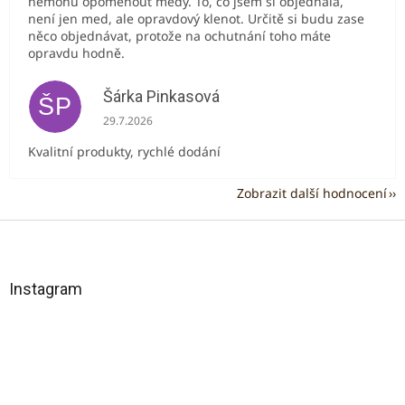
nemohu opomenout medy. To, co jsem si objednala,
není jen med, ale opravdový klenot. Určitě si budu zase
něco objednávat, protože na ochutnání toho máte
opravdu hodně.
Šárka Pinkasová
ŠP
Hodnocení obchodu je 5 z 5 hvězdiček.
29.7.2026
Kvalitní produkty, rychlé dodání
Zobrazit další hodnocení
Z
á
p
a
Instagram
t
í