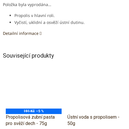
Položka byla vyprodána…
Propolis v hlavní roli.
Vyčistí, uklidní a osvěží ústní dutinu.
Detailní informace
Související produkty
191 Kč
–5 %
Propolisová zubní pasta
Ústní voda s propolisem -
pro svěží dech - 75g
50g