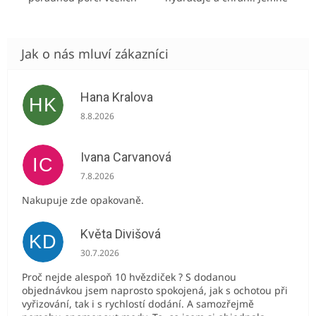
produktů.
voní po vanilce a
makadamiovém oleji.
Hana Kralova
HK
Hodnocení obchodu je 5 z 5 hvězdiček.
8.8.2026
Ivana Carvanová
IC
Hodnocení obchodu je 5 z 5 hvězdiček.
7.8.2026
Nakupuje zde opakovaně.
Květa Divišová
KD
Hodnocení obchodu je 5 z 5 hvězdiček.
30.7.2026
Proč nejde alespoň 10 hvězdiček ? S dodanou
objednávkou jsem naprosto spokojená, jak s ochotou při
vyřizování, tak i s rychlostí dodání. A samozřejmě