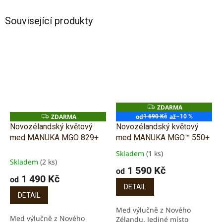
Související produkty
ZDARMA
Z
D
ZDARMA
od
až
Z
1 690 Kč
–10 %
A
D
Novozélandský květový
Novozélandský květový
R
A
M
med MANUKA MGO 829+
med MANUKA MGO™ 550+
R
A
M
A
Skladem
(1 ks)
Průměrné
Skladem
(2 ks)
hodnocení
1 590 Kč
od
produktu
1 490 Kč
od
je
DETAIL
5,0
DETAIL
z
Med výlučně z Nového
5
Med výlučně z Nového
Zélandu. Jediné místo
hvězdiček.