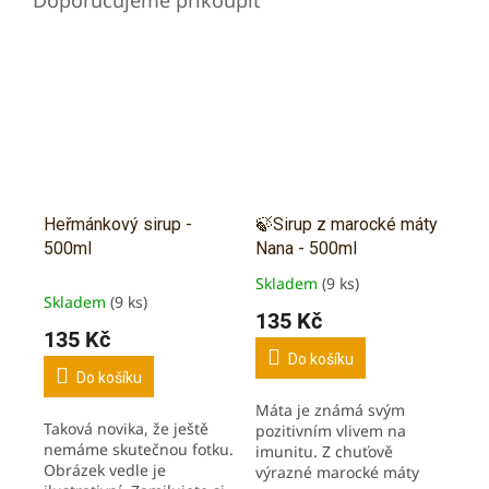
Heřmánkový sirup -
🍃Sirup z marocké máty
500ml
Nana - 500ml
Skladem
(9 ks)
Průměrné
Skladem
(9 ks)
hodnocení
135 Kč
produktu
135 Kč
je
Do košíku
5,0
Do košíku
z
Máta je známá svým
5
Taková novika, že ještě
pozitivním vlivem na
hvězdiček.
nemáme skutečnou fotku.
imunitu. Z chuťově
Obrázek vedle je
výrazné marocké máty