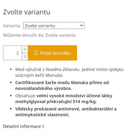
Měrná
Zvolte variantu
cena:
Varianta
Můžeme doručit do:
Zvolte variantu
Přidat do košíku
Med výlučně z Nového Zélandu.
Jediné místo výskytu
vzácných keřů Manuka.
Certifikované šarže medu Manuka přímo od
novozélandského výrobce.
Obsahuje
velmi vysoké množství účinné látky
methylglyoxal překračující 514 mg/kg
.
Vědecky prokázané antivirové, antibakteriální a
antimykotické vlastnosti.
Detailní informace