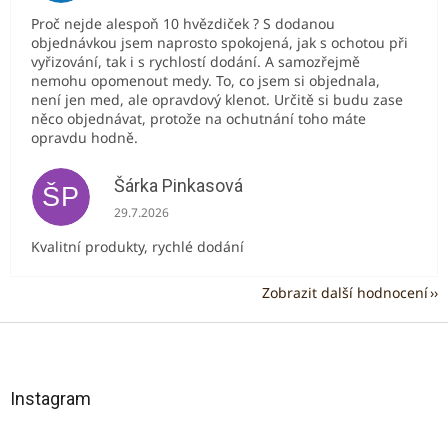
Proč nejde alespoň 10 hvězdiček ? S dodanou
objednávkou jsem naprosto spokojená, jak s ochotou při
vyřizování, tak i s rychlostí dodání. A samozřejmě
nemohu opomenout medy. To, co jsem si objednala,
není jen med, ale opravdový klenot. Určitě si budu zase
něco objednávat, protože na ochutnání toho máte
opravdu hodně.
Šárka Pinkasová
ŠP
Hodnocení obchodu je 5 z 5 hvězdiček.
29.7.2026
Kvalitní produkty, rychlé dodání
Zobrazit další hodnocení
Z
á
p
a
Instagram
t
í