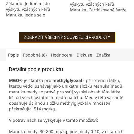
Zélandu. Jediné místo
výskytu vzácných keřů
výskytu vzácných keřů
Manuka. Certifikované šarže
Manuka. Jedná se o
medu Manuka přímo od
certifikované šarže medu
novozélandského výrobce.
Manuka Obsahuje vysoké
Obsahuje velmi vysoké
množství účinné látky...
množství...
ZOBRAZIT VŠECHNY SOUVISEJÍCÍ PRODUKTY
Popis
Podobné (8)
Hodnocení
Diskuze
Značka
Detailní popis produktu
MGO®
je zkratka pro
methylglyoxal
- přirozenou látku,
kterou vědci uznávají jako unikátní složku Manuka medů.
manuka medy se právě pro svůj vysoký obsah této látky
liší od všech ostatních medů na trhu. Med v této variantě
obsahuje účinnou složku methylglyoxal v množství
překračující 514 mg/kg.
V potravinách se vyskytuje v tomto množství:
Manuka medy: 30-800 mg/kg, jiné medy 0-10, v ostatních