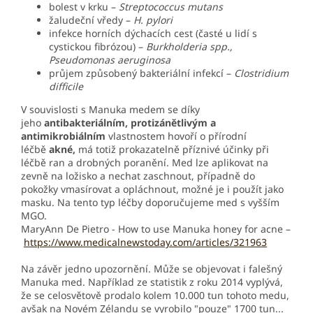
bolest v krku –
Streptococcus mutans
žaludeční vředy –
H. pylori
infekce horních dýchacích cest (časté u lidí s
cystickou fibrózou) –
Burkholderia spp.,
Pseudomonas aeruginosa
průjem způsobený bakteriální infekcí –
Clostridium
difficile
V souvislosti s Manuka medem se díky
jeho
antibakteriálním, protizánětlivým a
antimikrobiálním
vlastnostem hovoří o přírodní
léčbě
akné,
má totiž prokazatelně příznivé účinky při
léčbě ran a drobných poranění. Med lze aplikovat na
zevně na ložisko
a nechat zaschnout, případně do
pokožky vmasírovat a opláchnout, možné je i použít jako
masku. Na tento typ léčby doporučujeme med s vyšším
MGO.
MaryAnn De Pietro - How to use Manuka honey for acne –
https://www.medicalnewstoday.com/articles/321963
Na závěr jedno upozornění. Může se objevovat i falešný
Manuka med. Například ze statistik z roku 2014 vyplývá,
že se celosvětově prodalo kolem 10.000 tun tohoto medu,
avšak na Novém Zélandu se vyrobilo "pouze" 1700 tun...