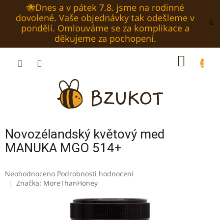
Přejít
🐝Dnes a v pátek 7.8. jsme na rodinné
na
dovolené. Vaše objednávky tak odešleme v
obsah
pondělí. Omlouváme se za komplikace a
děkujeme za pochopení.
NÁKUP
KOŠÍK
Novozélandský květový med
MANUKA MGO 514+
Průměrné
Neohodnoceno
Podrobnosti hodnocení
hodnocení
Značka:
MoreThanHoney
produktu
je
0,0
z