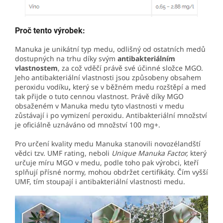
Proč tento výrobek:
Manuka je unikátní typ medu, odlišný od ostatních medů
dostupných na trhu díky svým
antibakteriálním
vlastnostem
, za což vděčí právě své účinné složce MGO.
Jeho
antibakteriální vlastnosti jsou způsobeny obsahem
peroxidu vodíku
,
který se v běžném medu rozštěpí a med
tak přijde o tuto cennou vlastnost. Právě díky MGO
obsaženém v Manuka medu tyto vlastnosti v medu
zůstávají i po vymizení peroxidu. Antibakteriální množství
je oficiálně uznáváno od množství 100 mg+.
Pro určení kvality medu Manuka stanovili novozélandští
vědci tzv. UMF rating, neboli
Unique Manuka Factor,
který
určuje míru MGO v medu, podle toho pak výrobci, kteří
splňují přísné normy, mohou obdržet certifikáty. Čím vyšší
UMF, tím stoupají i antibakteriální vlastnosti medu.