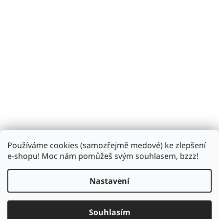
Používáme cookies (samozřejmě medové) ke zlepšení
Sledovat na Instagramu
e-shopu! Moc nám pomůžeš svým souhlasem, bzzz!
Nastavení
Vytvořil Shoptet
Souhlasím
Copyright 2026
Bzukot.cz
. Všechna práva vyhrazena.