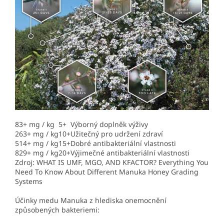
83+ mg / kg
5+
Výborný doplněk výživy
263+ mg / kg
10+
Užitečný pro udržení zdraví
514+ mg / kg
15+
Dobré antibakteriální vlastnosti
829+ mg / kg
20+
Výjimečné antibakteriální vlastnosti
Zdroj: WHAT IS UMF, MGO, AND KFACTOR? Everything You
Need To Know About Different Manuka Honey Grading
Systems
Účinky medu Manuka z hlediska onemocnění
způsobených bakteriemi: