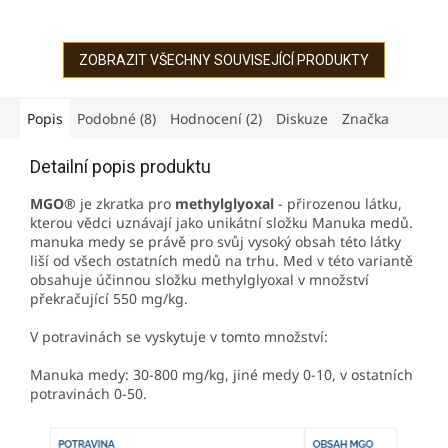
certifikované šarže medu
certifikované šarže medu
Manuka přímo od
Manuka přímo od
novozélandského výrobce.
novozélandského výrobce.
Med obsahuje účinnou...
Obsahuje vysoké...
ZOBRAZIT VŠECHNY SOUVISEJÍCÍ PRODUKTY
Popis
Podobné (8)
Hodnocení (2)
Diskuze
Značka
Detailní popis produktu
MGO®
je zkratka pro
methylglyoxal
- přirozenou látku,
kterou vědci uznávají jako unikátní složku Manuka medů.
manuka medy se právě pro svůj vysoký obsah této látky
liší od všech ostatních medů na trhu. Med v této variantě
obsahuje účinnou složku methylglyoxal v množství
překračující 550 mg/kg.
V potravinách se vyskytuje v tomto množství:
Manuka medy: 30-800 mg/kg, jiné medy 0-10, v ostatních
potravinách 0-50.