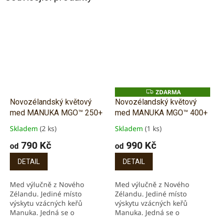
ZDARMA
Z
D
Novozélandský květový
Novozélandský květový
A
med MANUKA MGO™ 250+
med MANUKA MGO™ 400+
R
M
A
Skladem
(2 ks)
Skladem
(1 ks)
Průměrné
Průměrné
hodnocení
hodnocení
790 Kč
990 Kč
od
od
produktu
produktu
je
je
DETAIL
DETAIL
5,0
5,0
z
z
Med výlučně z Nového
Med výlučně z Nového
5
5
Zélandu. Jediné místo
Zélandu. Jediné místo
hvězdiček.
hvězdiček.
výskytu vzácných keřů
výskytu vzácných keřů
Manuka. Jedná se o
Manuka. Jedná se o