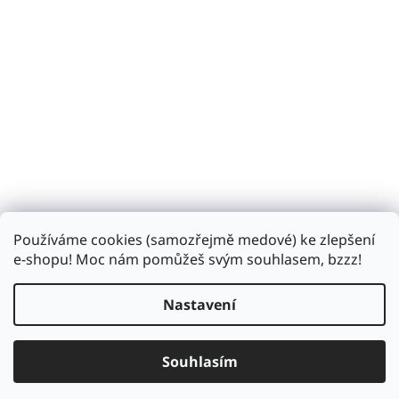
Používáme cookies (samozřejmě medové) ke zlepšení
Sledovat na Instagramu
e-shopu! Moc nám pomůžeš svým souhlasem, bzzz!
Nastavení
Vytvořil Shoptet
Souhlasím
Copyright 2026
Bzukot.cz
. Všechna práva vyhrazena.