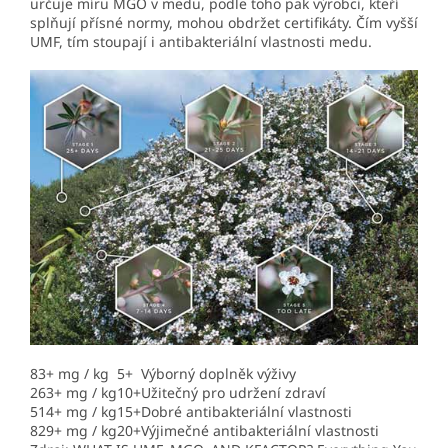
určuje míru MGO v medu, podle toho pak výrobci, kteří
splňují přísné normy, mohou obdržet certifikáty. Čím vyšší
UMF, tím stoupají i antibakteriální vlastnosti medu.
83+ mg / kg
5+
Výborný doplněk výživy
263+ mg / kg
10+
Užitečný pro udržení zdraví
514+ mg / kg
15+
Dobré antibakteriální vlastnosti
829+ mg / kg
20+
Výjimečné antibakteriální vlastnosti