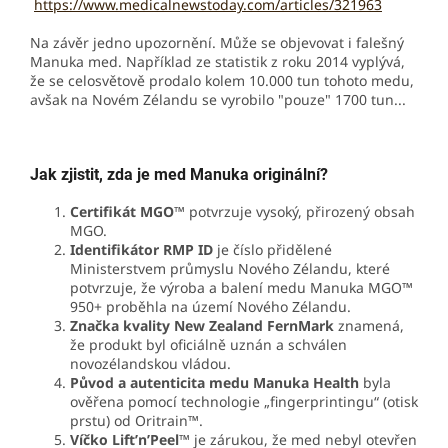
https://www.medicalnewstoday.com/articles/321963
Na závěr jedno upozornění. Může se objevovat i falešný
Manuka med. Například ze statistik z roku 2014 vyplývá,
že se celosvětově prodalo kolem 10.000 tun tohoto medu,
avšak na Novém Zélandu se vyrobilo "pouze" 1700 tun...
Jak zjistit, zda je med Manuka originální?
Certifikát MGO™
potvrzuje vysoký, přirozený obsah
MGO.
Identifikátor RMP ID
je číslo přidělené
Ministerstvem průmyslu Nového Zélandu, které
potvrzuje, že výroba a balení medu Manuka MGO™
950+ proběhla na území Nového Zélandu.
Značka kvality New Zealand FernMark
znamená,
že produkt byl oficiálně uznán a schválen
novozélandskou vládou.
Původ a autenticita medu Manuka Health
byla
ověřena pomocí technologie „fingerprintingu“ (otisk
prstu) od Oritrain™.
Víčko Lift’n’Peel™
je zárukou, že med nebyl otevřen