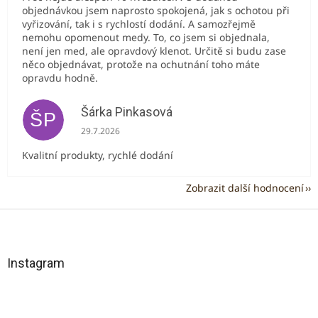
objednávkou jsem naprosto spokojená, jak s ochotou při
vyřizování, tak i s rychlostí dodání. A samozřejmě
nemohu opomenout medy. To, co jsem si objednala,
není jen med, ale opravdový klenot. Určitě si budu zase
něco objednávat, protože na ochutnání toho máte
opravdu hodně.
Šárka Pinkasová
ŠP
Hodnocení obchodu je 5 z 5 hvězdiček.
29.7.2026
Kvalitní produkty, rychlé dodání
Zobrazit další hodnocení
Z
á
p
a
Instagram
t
í