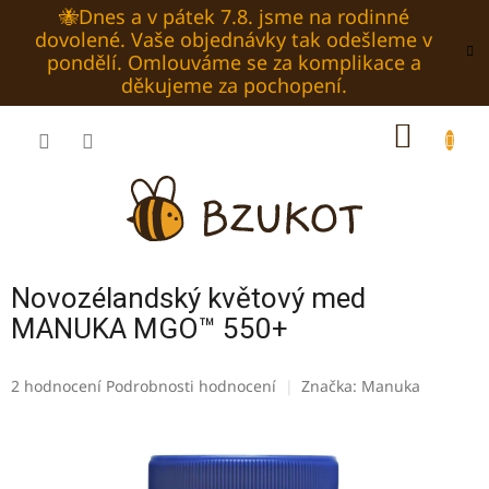
Přejít
🐝Dnes a v pátek 7.8. jsme na rodinné
na
dovolené. Vaše objednávky tak odešleme v
obsah
pondělí. Omlouváme se za komplikace a
děkujeme za pochopení.
NÁKUP
KOŠÍK
Novozélandský květový med
MANUKA MGO™ 550+
Průměrné
2 hodnocení
Podrobnosti hodnocení
Značka:
Manuka
hodnocení
produktu
je
5,0
z