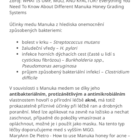
Zdroj: WHAT IS UMF, MGO, AND KFACTOR? Everything You
Need To Know About Different Manuka Honey Grading
Systems
Účinky medu Manuka z hlediska onemocnění
způsobených bakteriemi:
bolest v krku –
Streptococcus mutans
žaludeční vředy –
H. pylori
infekce horních dýchacích cest (časté u lidí s
cystickou fibrózou) –
Burkholderia spp.,
Pseudomonas aeruginosa
průjem způsobený bakteriální infekcí –
Clostridium
difficile
V souvislosti s Manuka medem se díky jeho
antibakteriálním, protizánětlivým a antimikrobiálním
vlastnostem hovoří o přírodní léčbě
akné,
má totiž
prokazatelně příznivé účinky při léčbě ran a drobných
poranění. Med lze aplikovat na zevně na ložisko
a nechat
zaschnout, případně do pokožky vmasírovat a
opláchnout, možné je i použít jako masku. Na tento typ
léčby doporučujeme med s vyšším MGO.
MaryAnn De Pietro - How to use Manuka honey for acne –