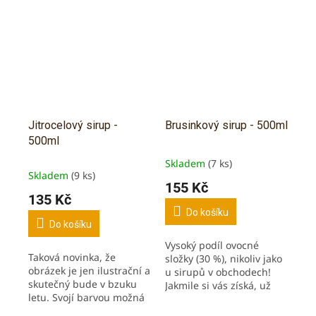
Jitrocelový sirup -
Brusinkový sirup - 500ml
500ml
Skladem
(7 ks)
Průměrné
Skladem
(9 ks)
hodnocení
155 Kč
produktu
135 Kč
je
Do košíku
5,0
Do košíku
z
Vysoký podíl ovocné
5
Taková novinka, že
složky (30 %), nikoliv jako
hvězdiček.
obrázek je jen ilustrační a
u sirupů v obchodech!
skutečný bude v bzuku
Jakmile si vás získá, už
letu. Svojí barvou možná
vás nepustí. Borůvky
připomíná tu nejhlubší
mají antioxidační účinky a