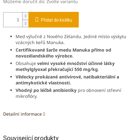
Můžeme doručit do:
Zvolte variantu
Přidat do košíku
Med výlučně z Nového Zélandu.
Jediné místo výskytu
vzácných keřů Manuka.
Certifikované šarže medu Manuka přímo od
novozélandského výrobce.
Obsahuje
velmi vysoké množství účinné látky
methylglyoxal překračující 550 mg/kg
.
Vědecky prokázané antivirové, natibakteriální a
antimykotické vlastnosti.
Vhodný po léčbě antibiotiky
pro obnovení střevní
mikroflóry.
Detailní informace
Související produkty