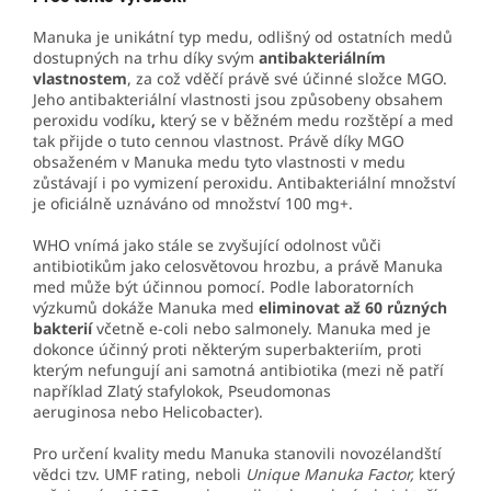
Manuka je unikátní typ medu, odlišný od ostatních medů
dostupných na trhu díky svým
antibakteriálním
vlastnostem
, za což vděčí právě své účinné složce MGO.
Jeho
antibakteriální vlastnosti jsou způsobeny obsahem
peroxidu vodíku
,
který se v běžném medu rozštěpí a med
tak přijde o tuto cennou vlastnost. Právě díky MGO
obsaženém v Manuka medu tyto vlastnosti v medu
zůstávají i po vymizení peroxidu. Antibakteriální množství
je oficiálně uznáváno od množství 100 mg+.
WHO vnímá jako stále se zvyšující odolnost vůči
antibiotikům jako celosvětovou hrozbu, a právě Manuka
med může být účinnou pomocí. Podle laboratorních
výzkumů dokáže Manuka med
eliminovat až 60 různých
bakterií
včetně e-coli nebo salmonely. Manuka med je
dokonce účinný proti některým superbakteriím, proti
kterým nefungují ani samotná antibiotika (mezi ně patří
například Zlatý stafylokok, Pseudomonas
aeruginosa nebo Helicobacter).
Pro určení kvality medu Manuka stanovili novozélandští
vědci tzv. UMF rating, neboli
Unique Manuka Factor,
který