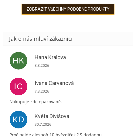
noc. Vysoký podíl bylinné
jsou bohaté...
složky, nikoliv jako u
ZOBRAZIT VŠECHNY PODOBNÉ PRODUKTY
sirupů v...
Hana Kralova
HK
Hodnocení obchodu je 5 z 5 hvězdiček.
8.8.2026
Ivana Carvanová
IC
Hodnocení obchodu je 5 z 5 hvězdiček.
7.8.2026
Nakupuje zde opakovaně.
Květa Divišová
KD
Hodnocení obchodu je 5 z 5 hvězdiček.
30.7.2026
Proč nejde alespoň 10 hvězdiček ? S dodanou