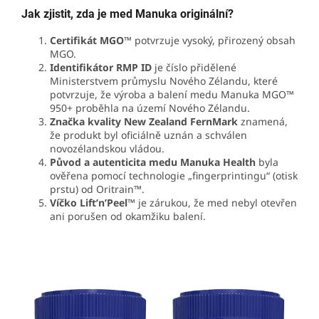
Jak zjistit, zda je med Manuka originální?
Certifikát MGO™
potvrzuje vysoký, přirozený obsah
MGO.
Identifikátor RMP ID
je číslo přidělené
Ministerstvem průmyslu Nového Zélandu, které
potvrzuje, že výroba a balení medu Manuka MGO™
950+ proběhla na území Nového Zélandu.
Značka kvality New Zealand FernMark
znamená,
že produkt byl oficiálně uznán a schválen
novozélandskou vládou.
Původ a autenticita medu Manuka Health
byla
ověřena pomocí technologie „fingerprintingu“ (otisk
prstu) od Oritrain™.
Víčko Lift’n’Peel™
je zárukou, že med nebyl otevřen
ani porušen od okamžiku balení.