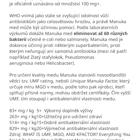
je oficiálně uznáváno od množství 100 mg+.
WHO vnímá jako stále se zvyšující odolnost vůči
antibiotikům jako celosvětovou hrozbu, a právě Manuka
med může být účinnou pomocí. Podle laboratorních
výzkumů dokáže Manuka med
eliminovat až 60 různých
bakterií
včetně e-coli nebo salmonely. Manuka med je
dokonce účinný proti některým superbakteriím, proti
kterým nefungují ani samotná antibiotika (mezi ně patří
například Zlatý stafylokok, Pseudomonas
aeruginosa nebo Helicobacter).
Pro určení kvality medu Manuka stanovili novozélandští
vědci tzv. UMF rating, neboli
Unique Manuka Factor,
který
určuje míru MGO v medu, podle toho pak výrobci, kteří
splňují přísné normy, mohou obdržet certifikáty. Čím vyšší
UMF, tím stoupají i antibakteriální vlastnosti medu.
83+ mg / kg
5+
Výborný doplněk výživy
263+ mg / kg
10+
Užitečný pro udržení zdraví
514+ mg / kg
15+
Dobré antibakteriální vlastnosti
829+ mg / kg
20+
Výjimečné antibakteriální vlastnosti
Zdroj: WHAT IS UMF, MGO, AND KFACTOR? Everything You