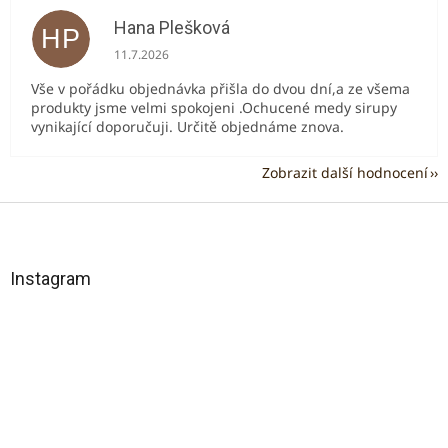
Hana Plešková
HP
Hodnocení obchodu je 5 z 5 hvězdiček.
11.7.2026
Vše v pořádku objednávka přišla do dvou dní,a ze všema
produkty jsme velmi spokojeni .Ochucené medy sirupy
vynikající doporučuji. Určitě objednáme znova.
Zobrazit další hodnocení
Z
á
p
a
Instagram
t
í