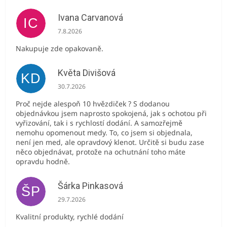
Ivana Carvanová
IC
Hodnocení obchodu je 5 z 5 hvězdiček.
7.8.2026
Nakupuje zde opakovaně.
Květa Divišová
KD
Hodnocení obchodu je 5 z 5 hvězdiček.
30.7.2026
Proč nejde alespoň 10 hvězdiček ? S dodanou
objednávkou jsem naprosto spokojená, jak s ochotou při
vyřizování, tak i s rychlostí dodání. A samozřejmě
nemohu opomenout medy. To, co jsem si objednala,
není jen med, ale opravdový klenot. Určitě si budu zase
něco objednávat, protože na ochutnání toho máte
opravdu hodně.
Šárka Pinkasová
ŠP
Hodnocení obchodu je 5 z 5 hvězdiček.
29.7.2026
Kvalitní produkty, rychlé dodání