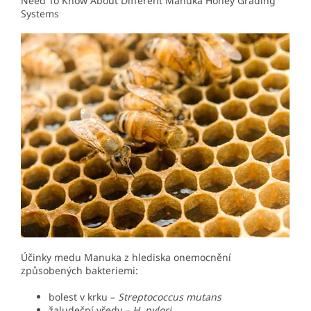
Need To Know About Different Manuka Honey Grading
Systems
Účinky medu Manuka z hlediska onemocnění
způsobených bakteriemi:
bolest v krku –
Streptococcus mutans
žaludeční vředy –
H. pylori