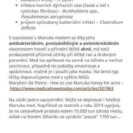
infekce horních dýchacích cest (časté u lidí s
cystickou fibrózou) –
Burkholderia spp.,
Pseudomonas aeruginosa
průjem způsobený bakteriální infekcí –
Clostridium
difficile
V souvislosti s Manuka medem se díky jeho
antibakteriálním, protizánětlivým a antimikrobiálním
vlastnostem hovoří o přírodní léčbě
akné,
má totiž
prokazatelně příznivé účinky při léčbě ran a drobných
poranění. Med lze aplikovat na zevně na ložisko
a nechat
zaschnout, případně do pokožky vmasírovat a
opláchnout, možné je i použít jako masku. Na tento typ
léčby doporučujeme med s vyšším MGO.
MaryAnn De Pietro - How to use Manuka honey for acne –
https://www.medicalnewstoday.com/articles/321963
Na závěr jedno upozornění. Může se objevovat i falešný
Manuka med. Například ze statistik z roku 2014 vyplývá,
že se celosvětově prodalo kolem 10.000 tun tohoto medu,
avšak na Novém Zélandu se vyrobilo "pouze" 1700 tun...