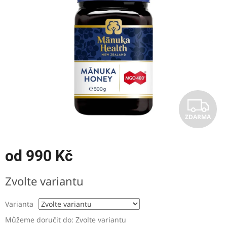
5
hvězdiček.
Z
ZDARMA
D
A
od
990 Kč
R
Měrná
Zvolte variantu
cena:
M
Varianta
A
Můžeme doručit do:
Zvolte variantu