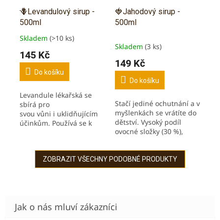
🪻Levandulový sirup -
🍓Jahodový sirup -
500ml
500ml
Skladem
(>10 ks)
Průměrné
Skladem
(3 ks)
hodnocení
145 Kč
produktu
149 Kč
je
Do košíku
5,0
Do košíku
z
Levandule lékařská se
5
Stačí jediné ochutnání a v
sbírá pro
hvězdiček.
myšlenkách se vrátíte do
svou vůni i uklidňujícím
dětství. Vysoký podíl
účinkům. Používá se k
ovocné složky (30 %),
podpoře
nikoliv jako u sirupů v
spánku a uvolnění. Bez
obchodech! Jahody jsou
barviv, zahušťovadel,
bohaté na vitamíny A, B,
ZOBRAZIT VŠECHNY PODOBNÉ PRODUKTY
aromat a...
C...