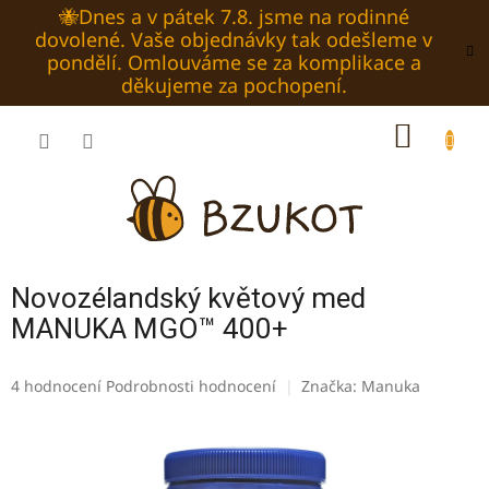
Přejít
🐝Dnes a v pátek 7.8. jsme na rodinné
na
dovolené. Vaše objednávky tak odešleme v
obsah
pondělí. Omlouváme se za komplikace a
děkujeme za pochopení.
NÁKUP
KOŠÍK
Novozélandský květový med
MANUKA MGO™ 400+
Průměrné
4 hodnocení
Podrobnosti hodnocení
Značka:
Manuka
hodnocení
produktu
je
5,0
z