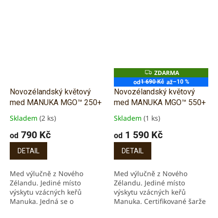
ZDARMA
Z
D
od
až
1 690 Kč
–10 %
A
Novozélandský květový
Novozélandský květový
R
M
med MANUKA MGO™ 250+
med MANUKA MGO™ 550+
A
Skladem
(2 ks)
Skladem
(1 ks)
Průměrné
Průměrné
hodnocení
hodnocení
790 Kč
1 590 Kč
od
od
produktu
produktu
je
je
DETAIL
DETAIL
5,0
5,0
z
z
Med výlučně z Nového
Med výlučně z Nového
5
5
Zélandu. Jediné místo
Zélandu. Jediné místo
hvězdiček.
hvězdiček.
výskytu vzácných keřů
výskytu vzácných keřů
Manuka. Jedná se o
Manuka. Certifikované šarže
certifikované šarže medu
medu Manuka přímo od