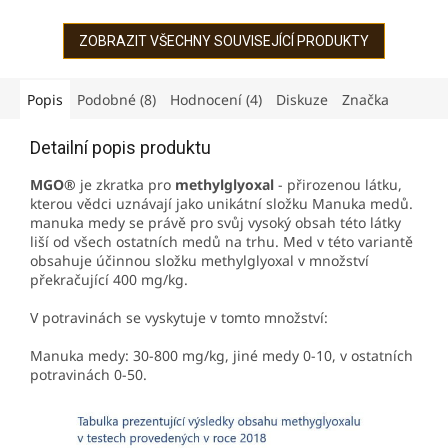
Manuka přímo od
novozélandského výrobce.
novozélandského výrobce.
Obsahuje velmi vysoké
Med obsahuje účinnou...
množství...
ZOBRAZIT VŠECHNY SOUVISEJÍCÍ PRODUKTY
Popis
Podobné (8)
Hodnocení (4)
Diskuze
Značka
Detailní popis produktu
MGO®
je zkratka pro
methylglyoxal
- přirozenou látku,
kterou vědci uznávají jako unikátní složku Manuka medů.
manuka medy se právě pro svůj vysoký obsah této látky
liší od všech ostatních medů na trhu. Med v této variantě
obsahuje účinnou složku methylglyoxal v množství
překračující 400 mg/kg.
V potravinách se vyskytuje v tomto množství:
Manuka medy: 30-800 mg/kg, jiné medy 0-10, v ostatních
potravinách 0-50.