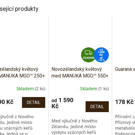
sející produkty
od
Z
1 690
Kč
ZDARMA
D
až
–10 %
A
élandský květový
Novozélandský květový
Guarana 
R
MANUKA MGO™ 250+
med MANUKA MGO™ 550+
M
A
Skladem
(2 ks)
Skladem
(1 ks)
ěrné
Průměrné
Průměrné
cení
hodnocení
hodnocen
1 590
ktu
produktu
od
produktu
0 Kč
178 Kč
DETAIL
Kč
je
je
DETAIL
5,0
5,0
ýlučně z Nového
Přírodní z
z
z
Med výlučně z Nového
du. Jediné místo
Příznivý v
5
5
Zélandu. Jediné místo
tu vzácných keřů
metabolis
iček.
hvězdiček.
hvězdiček
výskytu vzácných keřů
a. Jedná se o
Podporuje