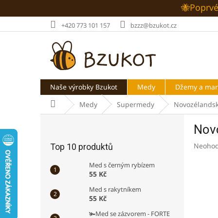
Přejít
🐝Poprvé
na
obsah
+420 773 101 157
bzzz@bzukot.cz
Naše výrobky Bzukot
Medy
Džemy a ma
Domů
Medy
Supermedy
Novozélands
P
Nov
o
s
Průměr
Neoho
Top 10 produktů
t
hodnoc
r
produk
Med s černým rybízem
a
je
55 Kč
n
0,0
Med s rakytníkem
z
n
55 Kč
5
í
hvězdič
🫚Med se zázvorem - FORTE
p