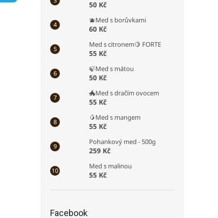
50 Kč
a
n
🫐Med s borůvkami
e
60 Kč
l
Med s citronem🍋 FORTE
55 Kč
🍃Med s mátou
50 Kč
🐲Med s dračím ovocem
55 Kč
🥭Med s mangem
55 Kč
Pohankový med - 500g
259 Kč
Med s malinou
55 Kč
Facebook