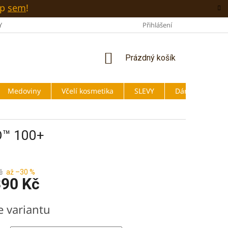
up
sem
!
Y
O NÁS
BLOG
OBCHODNÍ PODMÍNKY
Přihlášení
PODMÍNKY
NÁKUPNÍ
Prázdný košík
KOŠÍK
Medoviny
Včelí kosmetika
SLEVY
Dárky
O™ 100+
č
až –30 %
90 Kč
e variantu