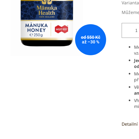
Varianta
Můžeme 
od 550 Kč
až –30 %
Me
vz
Je
od
Me
př
Vě
an
Vh
mi
Detailní