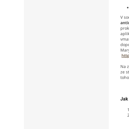
V so
ant
prok
apli
vmas
dop
Mary
htt
Na z
ze s
toho
Jak 