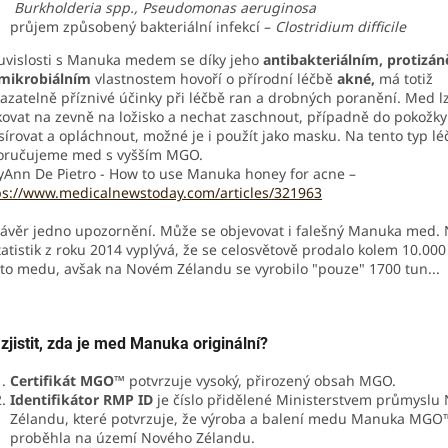
Burkholderia spp., Pseudomonas aeruginosa
průjem způsobený bakteriální infekcí –
Clostridium difficile
uvislosti s Manuka medem se díky jeho
antibakteriálním, protizán
imikrobiálním
vlastnostem hovoří o přírodní léčbě
akné,
má totiž
azatelně příznivé účinky při léčbě ran a drobných poranění. Med l
kovat na zevně na ložisko
a nechat zaschnout, případně do pokožky
írovat a opláchnout, možné je i použít jako masku. Na tento typ lé
oručujeme med s vyšším MGO.
Ann De Pietro - How to use Manuka honey for acne –
ps://www.medicalnewstoday.com/articles/321963
ávěr jedno upozornění. Může se objevovat i falešný Manuka med. 
tatistik z roku 2014 vyplývá, že se celosvětově prodalo kolem 10.000
to medu, avšak na Novém Zélandu se vyrobilo "pouze" 1700 tun...
zjistit, zda je med Manuka originální?
Certifikát MGO™
potvrzuje vysoký, přirozený obsah MGO.
Identifikátor RMP ID
je číslo přidělené Ministerstvem průmyslu
Zélandu, které potvrzuje, že výroba a balení medu Manuka MGO
proběhla na území Nového Zélandu.