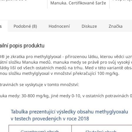
Manuka. Certifikované šarže
fikované šarže medu
obranysc
medu Manuka přímo od
a přímo od
organizmu
novozélandského výrobce.
élandského výrobce.
jednu lži
Obsahuje velmi vysoké
bsahuje účinnou...
množství...
s
Podobné (8)
Hodnocení
Diskuze
Značka
ailní popis produktu
 je zkratka pro methylglyoxal - přirozenou látku, kterou vědci uzn
átní složku Manuka medů. manuka medy se právě pro svůj vysoký
 látky liší od všech ostatních medů na trhu. Med v této variantě ob
nou složku methylglyoxal v množství překračující 100 mg/kg.
travinách se vyskytuje v tomto množství:
ka medy: 30-800 mg/kg, jiné medy 0-10, v ostatních potravinách 