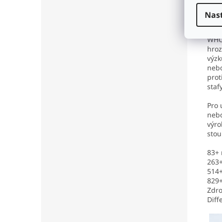
vlas
zůst
Nas
od m
WHO 
hroz
výz
nebo
prot
staf
Pro 
neb
výro
stou
83+ 
263+
514+
829+
Zdro
Diff