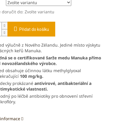
doručit do:
Zvolte variantu
Přidat do košíku
d výlučně z Nového Zélandu.
Jediné místo výskytu
ácných keřů Manuka.
dná se o certifikované šarže medu Manuka přímo
 novozélandského výrobce.
d obsahuje účinnou látku methylglyoxal
ekračující
100 mg/kg.
decky prokázané
antivirové, antibakteriální a
timykotické vlastnosti.
odný po léčbě antibiotiky pro obnovení střevní
kroflóry.
 informace