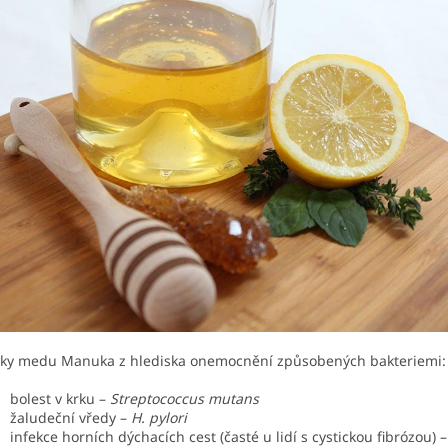
ky medu Manuka z hlediska onemocnění způsobených bakteriemi:
bolest v krku –
Streptococcus mutans
žaludeční vředy –
H. pylori
infekce horních dýchacích cest (časté u lidí s cystickou fibrózou) –