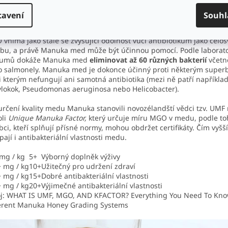
tnost. Právě díky MGO obsaženém v Manuka medu tyto vlastnosti 
ávají i po vymizení peroxidu. Antibakteriální množství je oficiálně 
tavení
Souhl
nožství 100 mg+.
vnímá jako stále se zvyšující odolnost vůči antibiotikům jako celo
bu, a právě Manuka med může být účinnou pomocí. Podle laborat
kumů dokáže Manuka med
eliminovat až 60 různých bakterií
včetně
 salmonely. Manuka med je dokonce účinný proti některým superb
i kterým nefungují ani samotná antibiotika (mezi ně patří například
ylokok, Pseudomonas aeruginosa nebo Helicobacter).
určení kvality medu Manuka stanovili novozélandští vědci tzv. UMF 
oli
Unique Manuka Factor,
který určuje míru MGO v medu, podle to
bci, kteří splňují přísné normy, mohou obdržet certifikáty. Čím vyšš
pají i antibakteriální vlastnosti medu.
mg / kg
5+
Výborný doplněk výživy
 mg / kg
10+
Užitečný pro udržení zdraví
 mg / kg
15+
Dobré antibakteriální vlastnosti
 mg / kg
20+
Výjimečné antibakteriální vlastnosti
j: WHAT IS UMF, MGO, AND KFACTOR? Everything You Need To Kn
erent Manuka Honey Grading Systems