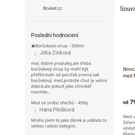
Bzukot.cz
Souvi
Poslední hodnocení
🫐Borůvkový sirup - 500ml
Jitka Zinková
|
Hodnocení produktu je 3 z 5 hvězdiček.
moc dobré produkty,ale třeba
borůvkový sirup by mohl být
Novoz
přefiltrován od peciček,zrovna tak
med 
borůvkový, med,protože chut je velice
dobrá,ale pokud jako slinivkář
Prům
nesmíte...
hodno
produ
79
od
Med se směsí ořechů - 450g
je
Hana Plešková
|
5,0
Hodnocení produktu je 5 z 5 hvězdiček.
Med v
z
Mněla jsem to jako dárek a udělalo to
Zélan
5
velkou radost kolegini.
výsky
hvězd
Manuk