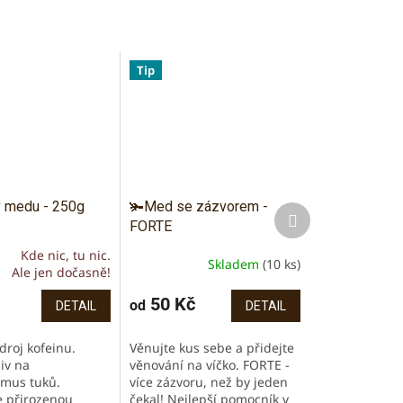
Tip
v medu - 250g
🫚Med se zázvorem -
Další
FORTE
produkt
Kde nic, tu nic.
Skladem
(10 ks)
Průměrné
Ale jen dočasně!
í
hodnocení
produktu
50 Kč
od
DETAIL
DETAIL
je
5,0
droj kofeinu.
Věnujte kus sebe a přidejte
z
liv na
věnování na víčko. FORTE -
5
mus tuků.
více zázvoru, než by jeden
.
hvězdiček.
 přirozenou
čekal! Nejlepší pomocník v