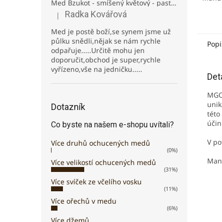
Med Bzukot - smíšený květový - pastovaný - 950g
certi
Radka Kovářová
|
Manuk
Hodnocení produktu je 5 z 5 hvězdiček.
novoz
Med je postě boží,se synem jsme už
Med o
půlku snědli,nějak se nám rychle
Popi
odpařuje.....Určitě mohu jen
doporučit,obchod je super,rychle
vyřízeno,vše na jedničku.....
Det
MGO®
unik
Dotazník
této
účin
Co byste na našem e-shopu uvítali?
V po
Více druhů ochucených medů
(0%)
Manu
Více velikostí ochucených medů
(31%)
Více svíček ze včelího vosku
(11%)
Více ořechů v medu
(6%)
Více džemů