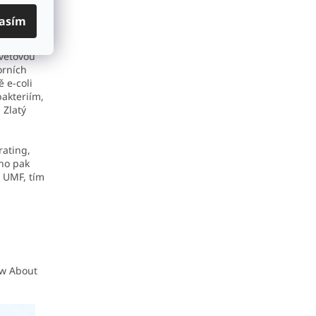
v medu
uznáváno
asím
světovou
orních
 e-coli
akteriím,
 Zlatý
rating,
ho pak
í UMF, tím
ow About