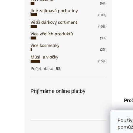
(6%)
Jiné zajímavé pochutiny
(10%)
Větší dárkový sortiment
(10%)
Více včelích produktů
(9%)
Více kosmetiky
(2%)
Müsli a vločky
(15%)
Počet hlasů:
52
Přijímáme online platby
Proč
Manu
dík
Použív
MGO
pomůže
vodí