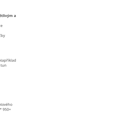
ětlivým a
ze
čby
Například
 tun
 Nového
™ 950+