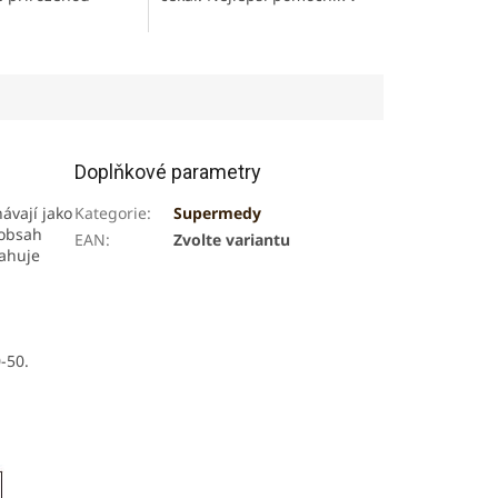
hopnost
boji s nachlazením. Pomáhá
. Vhodné užívat
posilovat trávení, proti
čku denně.
nevolnostem....
Doplňkové parametry
ávají jako
Kategorie
:
Supermedy
 obsah
EAN
:
Zvolte variantu
sahuje
0-50.