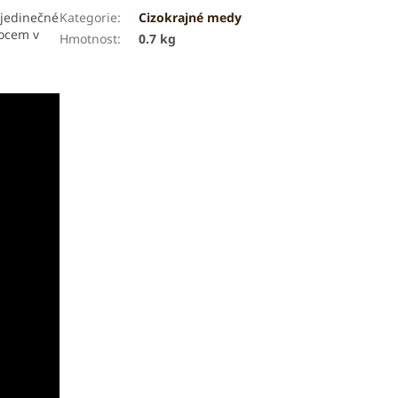
 jedinečné
Kategorie
:
Cizokrajné medy
mocem v
Hmotnost
:
0.7 kg