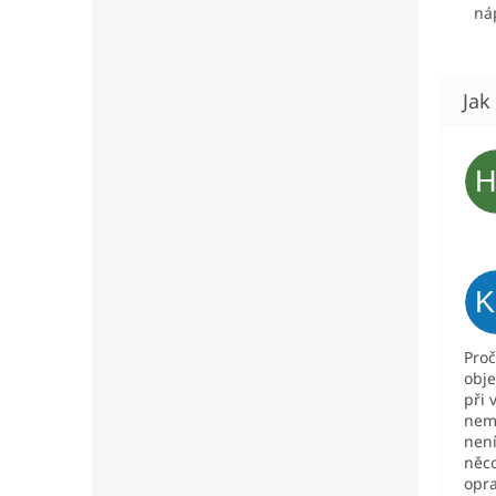
ná
ko
tr
bo
Ob
Proč
obje
při 
nem
není
něco
opr