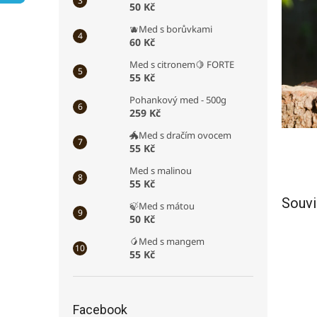
50 Kč
a
n
🫐Med s borůvkami
e
60 Kč
l
Med s citronem🍋 FORTE
55 Kč
Pohankový med - 500g
259 Kč
🐲Med s dračím ovocem
55 Kč
Med s malinou
55 Kč
Souvi
🍃Med s mátou
50 Kč
🥭Med s mangem
55 Kč
Facebook