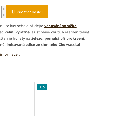
Přidat do košíku
nujte kus sebe a přidejte
věnování na víčko
.
ed
velmi výrazné
, až štiplavé chuti. Nezaměnitelný!
štan je bohatý na
železo, pomáhá při prokrvení
.
lně limitovaná edice ze slunného Chorvatska!
 informace
Tip