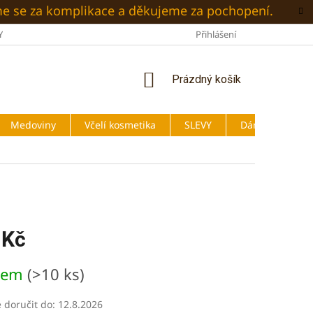
me se za komplikace a děkujeme za pochopení.
Y
O NÁS
BLOG
OBCHODNÍ PODMÍNKY
Přihlášení
PODMÍNKY
NÁKUPNÍ
Prázdný košík
KOŠÍK
Medoviny
Včelí kosmetika
SLEVY
Dárky
 Kč
dem
(>10 ks)
doručit do:
12.8.2026