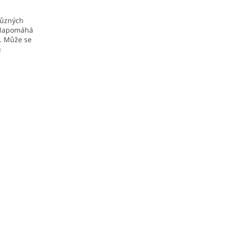
různých
apomáhá
. Může se
u