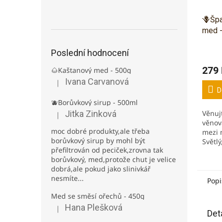
🪻Špa
med 
Poslední hodnocení
Prům
hodno
279
🌰Kaštanový med - 500g
produ
je
Ivana Carvanová
|
Hodnocení produktu je 5 z 5 hvězdiček.
4,2
D
z
🫐Borůvkový sirup - 500ml
5
Jitka Zinková
Věnuj
|
Hodnocení produktu je 3 z 5 hvězdiček.
hvězd
věnová
moc dobré produkty,ale třeba
mezi 
borůvkový sirup by mohl být
Světlý
přefiltrován od peciček,zrovna tak
lehk
borůvkový, med,protože chut je velice
levan
dobrá,ale pokud jako slinivkář
levan
nesmíte...
s...
Popi
Med se směsí ořechů - 450g
Hana Plešková
|
Hodnocení produktu je 5 z 5 hvězdiček.
Det