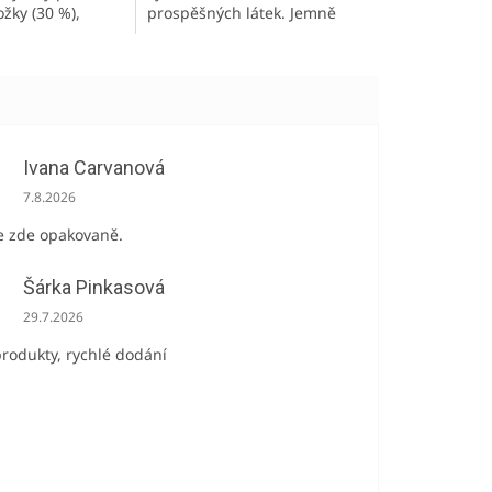
žky (30 %),
prospěšných látek. Jemně
ko u sirupů v
aromatický sirup z výluhu
h! Úžasně
bezových květů s lehkou
uť a výrazná
květinovou chutí. Bez
podporuje imunitu...
Ivana Carvanová
Hodnocení obchodu je 5 z 5 hvězdiček.
7.8.2026
 zde opakovaně.
Šárka Pinkasová
Hodnocení obchodu je 5 z 5 hvězdiček.
29.7.2026
produkty, rychlé dodání