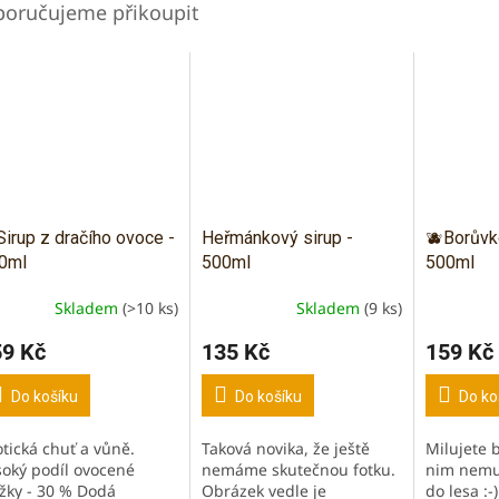
Sirup z dračího ovoce -
Heřmánkový sirup -
🫐Borůvko
0ml
500ml
500ml
Skladem
(>10 ks)
Skladem
(9 ks)
Průměrné
hodnocen
59 Kč
135 Kč
159 Kč
produktu
je
3,0
Do košíku
Do košíku
Do ko
z
5
otická chuť a vůně.
Taková novika, že ještě
Milujete 
hvězdiček
soký podíl ovocené
nemáme skutečnou fotku.
nim nemus
ožky - 30 % Dodá
Obrázek vedle je
do lesa :-