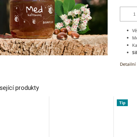
Vě
M
Ka
Si
Detailní
sející produkty
Tip