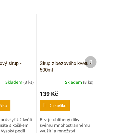
Další
vý sirup -
Sirup z bezového květu -
produkt
500ml
Skladem
(3 ks)
Skladem
(8 ks)
í
139 Kč
šíku
Do košíku
borůvky? Už kvůli
Bez je oblíbený díky
.
íte s košíkem
svému mnohostrannému
) Vysoký podíl
využití a množství