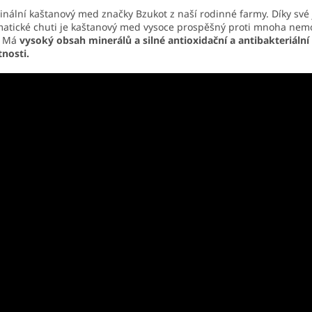
inální kaštanový med značky Bzukot z naší rodinné farmy. Díky své
atické chuti je kaštanový med vysoce prospěšný proti mnoha ne
. Má
vysoký obsah minerálů a silné antioxidační a antibakteriální
tnosti.