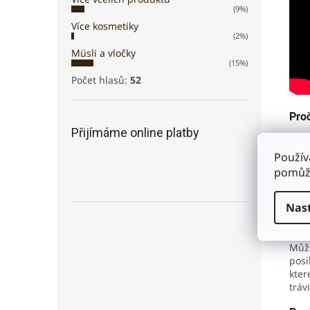
(9%)
Více kosmetiky
(2%)
Müsli a vločky
(15%)
Počet hlasů:
52
Proč
Přijímáme online platby
Kaš
ener
Použív
med 
pomůže
Pomá
Nas
vita
při 
Může
posi
kter
tráv