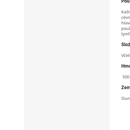
Použ
Kašt
cévn
hlav
použ
lymf
Slo
V
čel
Hmo
500
Zem
Slun