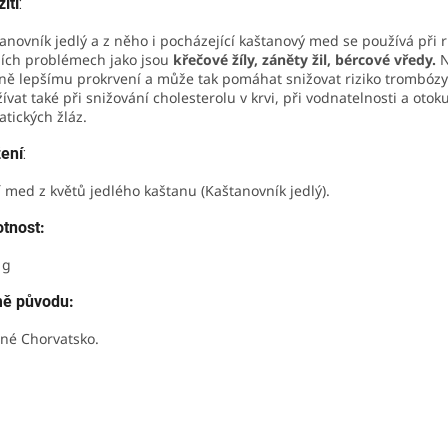
ití
:
anovník jedlý a z něho i pocházející kaštanový med se používá při 
ích problémech jako jsou
křečové žíly, záněty žil, bércové vředy.
N
ně lepšímu prokrvení a může tak pomáhat snižovat riziko trombózy
ívat také při snižování cholesterolu v krvi, při vodnatelnosti a otok
atických žláz.
žení
:
í med z květů jedlého kaštanu (Kaštanovník jedlý).
tnost:
 g
ě původu:
né Chorvatsko.