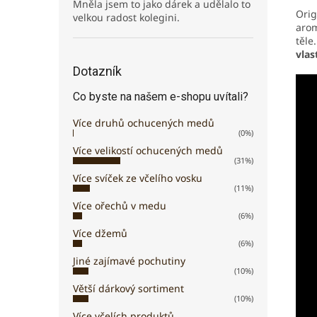
Mněla jsem to jako dárek a udělalo to
Orig
velkou radost kolegini.
arom
těle
vlas
Dotazník
Co byste na našem e-shopu uvítali?
Více druhů ochucených medů
(0%)
Více velikostí ochucených medů
(31%)
Více svíček ze včelího vosku
(11%)
Více ořechů v medu
(6%)
Více džemů
(6%)
Jiné zajímavé pochutiny
(10%)
Větší dárkový sortiment
(10%)
Více včelích produktů