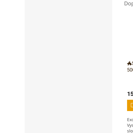
🐲
50
1
Ex
Vy
sl