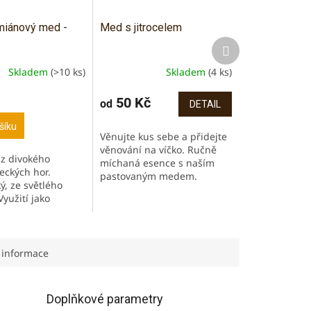
miánový med -
Med s jitrocelem
Další
produkt
Skladem
(>10 ks)
Skladem
(4 ks)
í
50 Kč
od
DETAIL
šíku
Věnujte kus sebe a přidejte
věnování na víčko. Ručně
z divokého
míchaná esence s naším
.
eckých hor.
pastovaným medem.
ý, ze světlého
Bohatá bylinná chuť a vůně.
yužití jako
Jitrocel je známý pro své
kum nebo na
protizánětlivé účinky....
munity. Oceněn
Great Taste
vý Oscar)....
 informace
Doplňkové parametry