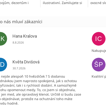
pojům, dezertům i
ilustrativní. Zamilujete si
ovocné slo
ktejlům jedinečný
ho víc než klasický
nikoliv ja
opický nádech. Přirozeně
heřmánkový čaj. Vysoký
obchodec
hatý na antioxidanty –
podíl bylinného extraktu,
bohatá ch
sahuje vitamín C a...
nikoliv jako...
vůně....
Hana Kralova
HK
IC
Hodnocení obchodu je 5 z 5 hvězdiček.
8.8.2026
Nakupuje
Květa Divišová
KD
ŠP
Hodnocení obchodu je 5 z 5 hvězdiček.
30.7.2026
 nejde alespoň 10 hvězdiček ? S dodanou
Kvalitní 
dnávkou jsem naprosto spokojená, jak s ochotou
vyřizování, tak i s rychlostí dodání. A samozřejmě
ohu opomenout medy. To, co jsem si objednala,
 jen med, ale opravdový klenot. Určitě si budu zase
 objednávat, protože na ochutnání toho máte
avdu hodně.