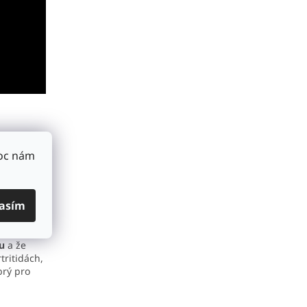
sobárnou
štanový
Moc nám
amín B,
asím
 se také
lu
a že
tritidách,
brý pro