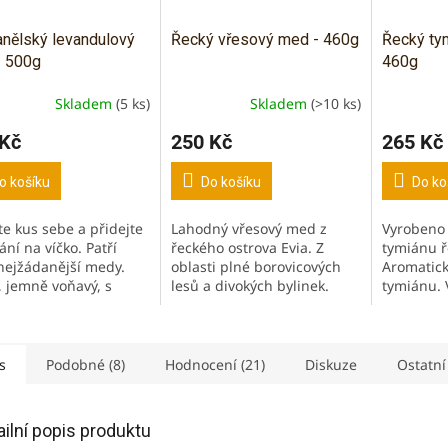
nělský levandulový
Řecký vřesový med - 460g
Řecký ty
- 500g
460g
Skladem
(5 ks)
Skladem
(>10 ks)
ěrné
Průměrné
Průměrné
cení
hodnocení
hodnocen
 Kč
250 Kč
265 Kč
ktu
produktu
produktu
je
je
5,0
5,0
o košíku
Do košíku
Do ko
z
z
5
5
te kus sebe a přidejte
Lahodný vřesový med z
Vyrobeno 
iček.
hvězdiček.
hvězdiček
ní na víčko. Patří
řeckého ostrova Evia. Z
tymiánu ř
nejžádanější medy.
oblasti plné borovicových
Aromatick
, jemně voňavý, s
lesů a divokých bylinek.
tymiánu. V
ým nádechem
Lahodná, jemná chuť,
antisepti
dule. Med z květů
jantarová barva. Výborný s
zvýšení i
dule může pomáhat
řeckým jogurtem třeba...
známkou 
(potravino
s
Podobné (8)
Hodnocení (21)
Diskuze
Ostatní
ailní popis produktu