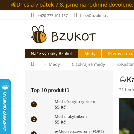
Přejít
🐝Dnes a v pátek 7.8. jsme na rodinné dovolen
na
obsah
+420 773 101 157
bzzz@bzukot.cz
Naše výrobky Bzukot
Medy
Džemy a ma
Domů
Medy
Cizokrajné medy
🌰Kašta
P
🌰K
o
s
Průměr
21 hod
Top 10 produktů
t
hodnoc
r
produk
Med s černým rybízem
a
je
55 Kč
n
5,0
Med s rakytníkem
z
n
55 Kč
5
í
hvězdič
🫚Med se zázvorem - FORTE
p