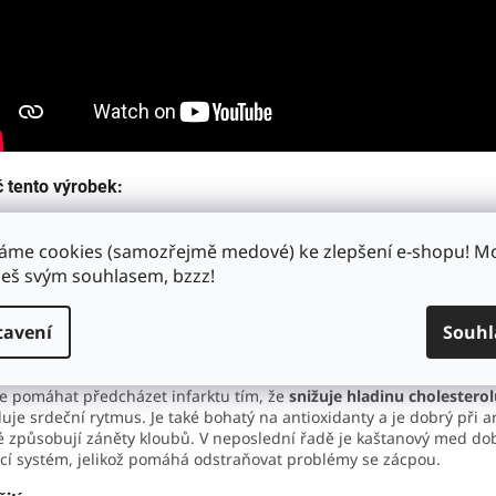
 tento výrobek:
tanový med je
velmi bohatý na fruktózu
, která je velmi dobrou zá
gie a která je také zdravější a lépe rozložitelnější než glukóza. Ka
áme cookies (samozřejmě medové) ke zlepšení e-shopu! 
můžete konzumovat pravidelně, abyste se zbavili únavy
š svým souhlasem, bzzz!
há při posílení imunitního systému. Kaštanový med obsahuje
vit
tavení
Souhl
mín C a železo.
Posiluje svaly a kosti, zvyšuje krevní oběh a používá
léčbě onemocnění jater a žaludku.
 pomáhat předcházet infarktu tím, že
snižuje hladinu cholestero
luje srdeční rytmus. Je také bohatý na antioxidanty a je dobrý při ar
é způsobují záněty kloubů. V neposlední řadě je kaštanový med do
icí systém, jelikož pomáhá odstraňovat problémy se zácpou.