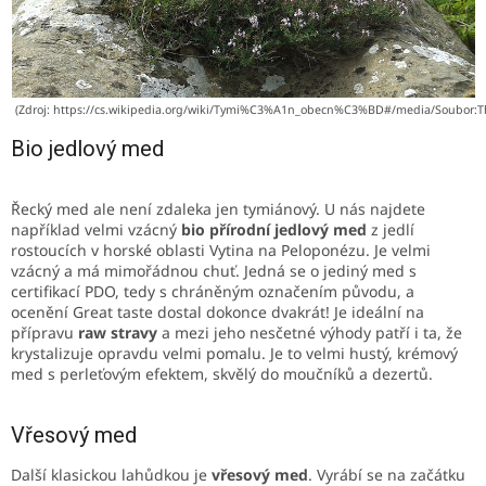
(Zdroj: https://cs.wikipedia.org/wiki/Tymi%C3%A1n_obecn%C3%BD#/media/Soubor:T
Bio jedlový med
Řecký med ale není zdaleka jen tymiánový. U nás najdete
například velmi vzácný
bio přírodní jedlový med
z jedlí
rostoucích v horské oblasti Vytina na Peloponézu. Je velmi
vzácný a má mimořádnou chuť. Jedná se o jediný med s
certifikací PDO, tedy s chráněným označením původu, a
ocenění Great taste dostal dokonce dvakrát! Je ideální na
přípravu
raw stravy
a mezi jeho nesčetné výhody patří i ta, že
krystalizuje opravdu velmi pomalu. Je to velmi hustý, krémový
med s perleťovým efektem, skvělý do moučníků a dezertů.
Vřesový med
Další klasickou lahůdkou je
vřesový med
. Vyrábí se na začátku