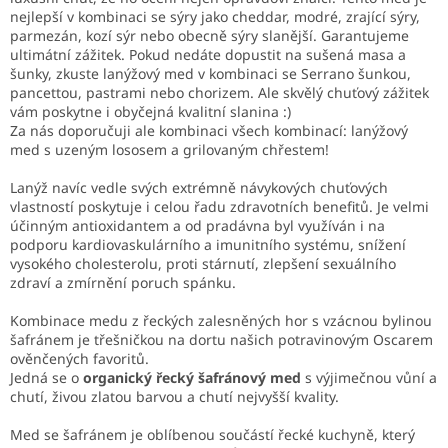
nejlepší v kombinaci se sýry jako cheddar, modré, zrající sýry,
parmezán, kozí sýr nebo obecně sýry slanější. Garantujeme
ultimátní zážitek. Pokud nedáte dopustit na sušená masa a
šunky, zkuste lanýžový med v kombinaci se Serrano šunkou,
pancettou, pastrami nebo chorizem. Ale skvělý chuťový zážitek
vám poskytne i obyčejná kvalitní slanina :)
Za nás doporučuji ale kombinaci všech kombinací: lanýžový
med s uzeným lososem a grilovaným chřestem!
Lanýž navíc vedle svých extrémně návykových chuťových
vlastností poskytuje i celou řadu zdravotních benefitů. Je velmi
účinným antioxidantem a od pradávna byl využíván i na
podporu kardiovaskulárního a imunitního systému, snížení
vysokého cholesterolu, proti stárnutí, zlepšení sexuálního
zdraví a zmírnění poruch spánku.
Kombinace medu z řeckých zalesněných hor s vzácnou bylinou
šafránem je třešničkou na dortu našich potravinovým Oscarem
ověnčených favoritů.
Jedná se o
organický řecký šafránový med
s výjimečnou vůní a
chutí, živou zlatou barvou a chutí nejvyšší kvality.
Med se šafránem je oblíbenou součástí řecké kuchyně, který