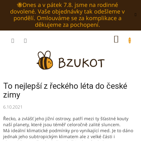
Přejít
🐝Dnes a v pátek 7.8. jsme na rodinné
na
dovolené. Vaše objednávky tak odešleme v
obsah
pondělí. Omlouváme se za komplikace a
děkujeme za pochopení.
NÁKUP
KOŠÍK
To nejlepší z řeckého léta do české
zimy
6.10.2021
Řecko, a zvlášť jeho jižní ostrovy, patří mezi ty šťastné kouty
naší planety, které jsou téměř celoročně zalité sluncem.
Má ideální klimatické podmínky pro vynikající med. Je to dáno
jednak
jeho subtropickým klimatem ale z velké části i