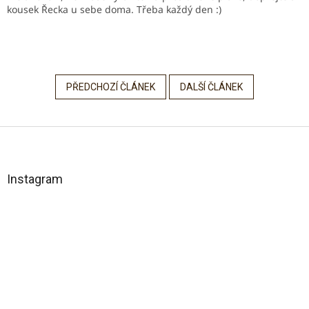
kousek Řecka u sebe doma. Třeba každý den :)
PŘEDCHOZÍ ČLÁNEK
DALŠÍ ČLÁNEK
Z
á
p
a
Instagram
t
í