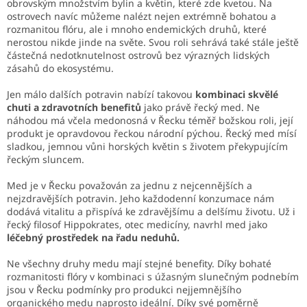
obrovským množstvím bylin a květin, které zde kvetou. Na
ostrovech navíc můžeme nalézt nejen extrémně bohatou a
rozmanitou flóru, ale i mnoho endemických druhů, které
nerostou nikde jinde na světe. Svou roli sehrává také stále ještě
částečná nedotknutelnost ostrovů bez výrazných lidských
zásahů do ekosystému.
Jen málo dalších potravin nabízí takovou
kombinaci skvělé
chuti a zdravotních benefitů
jako právě řecký med. Ne
náhodou má včela medonosná v Řecku téměř božskou roli, její
produkt je opravdovou řeckou národní pýchou. Řecký med mísí
sladkou, jemnou vůni horských květin s životem překypujícím
řeckým sluncem.
Med je v Řecku považován za jednu z nejcennějších a
nejzdravějších potravin. Jeho každodenní konzumace nám
dodává vitalitu a přispívá ke zdravějšímu a delšímu životu. Už i
řecký filosof Hippokrates, otec medicíny, navrhl med jako
léčebný prostředek na řadu neduhů.
Ne všechny druhy medu mají stejné benefity. Díky bohaté
rozmanitosti flóry v kombinaci s úžasným slunečným podnebím
jsou v Řecku podmínky pro produkci nejjemnějšího
organického medu naprosto ideální. Díky své poměrně