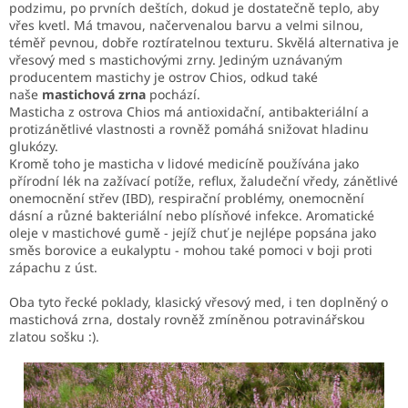
podzimu, po prvních deštích, dokud je dostatečně teplo, aby
vřes kvetl. Má tmavou, načervenalou barvu a velmi silnou,
téměř pevnou, dobře roztíratelnou texturu. Skvělá alternativa je
vřesový med s mastichovými zrny. Jediným uznávaným
producentem mastichy je ostrov Chios, odkud také
naše
mastichová zrna
pochází.
Masticha z ostrova Chios má antioxidační, antibakteriální a
protizánětlivé vlastnosti a rovněž pomáhá snižovat hladinu
glukózy.
Kromě toho je masticha v lidové medicíně používána jako
přírodní lék na zažívací potíže, reflux, žaludeční vředy, zánětlivé
onemocnění střev (IBD), respirační problémy, onemocnění
dásní a různé bakteriální nebo plísňové infekce. Aromatické
oleje v mastichové gumě - jejíž chuť je nejlépe popsána jako
směs borovice a eukalyptu - mohou také pomoci v boji proti
zápachu z úst.
Oba tyto řecké poklady, klasický vřesový med, i ten doplněný o
mastichová zrna, dostaly rovněž zmíněnou potravinářskou
zlatou sošku :).