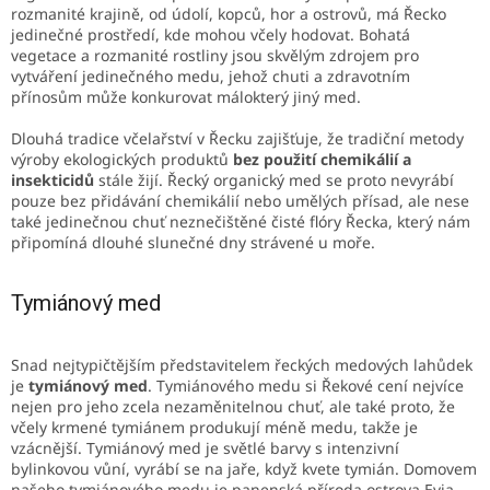
rozmanité krajině, od údolí, kopců, hor a ostrovů, má Řecko
jedinečné prostředí, kde mohou včely hodovat. Bohatá
vegetace a rozmanité rostliny jsou skvělým zdrojem pro
vytváření jedinečného medu, jehož chuti a zdravotním
přínosům může konkurovat málokterý jiný med.
Dlouhá tradice včelařství v Řecku zajišťuje, že tradiční metody
výroby ekologických produktů
bez použití chemikálií a
insekticidů
stále žijí. Řecký organický med se proto nevyrábí
pouze bez přidávání chemikálií nebo umělých přísad, ale nese
také jedinečnou chuť neznečištěné čisté flóry Řecka, který nám
připomíná dlouhé slunečné dny strávené u moře.
Tymiánový med
Snad nejtypičtějším představitelem řeckých medových lahůdek
je
tymiánový med
. Tymiánového medu si Řekové cení nejvíce
nejen pro jeho zcela nezaměnitelnou chuť, ale také proto, že
včely krmené tymiánem produkují méně medu, takže je
vzácnější. Tymiánový med je světlé barvy s intenzivní
bylinkovou vůní, vyrábí se na jaře, když kvete tymián. Domovem
našeho tymiánového medu je panenská příroda ostrova Evia.