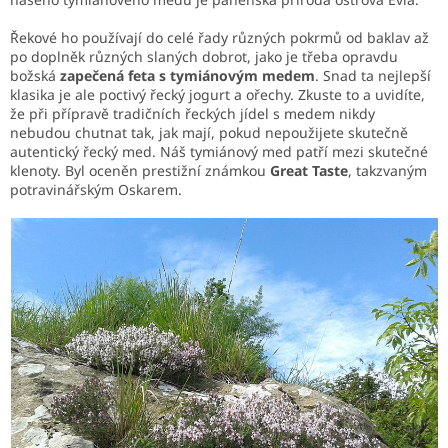
Řekové ho používají do celé řady různých pokrmů od baklav až
po doplněk různých slaných dobrot, jako je třeba opravdu
božská
zapečená feta s tymiánovým medem
. Snad ta nejlepší
klasika je ale poctivý řecký jogurt a ořechy. Zkuste to a uvidíte,
že při přípravě tradičních řeckých jídel s medem nikdy
nebudou chutnat tak, jak mají, pokud nepoužijete skutečně
autentický řecký med. Náš tymiánový med patří mezi skutečné
klenoty. Byl oceněn prestižní známkou
Great Taste
, takzvaným
potravinářským Oskarem.