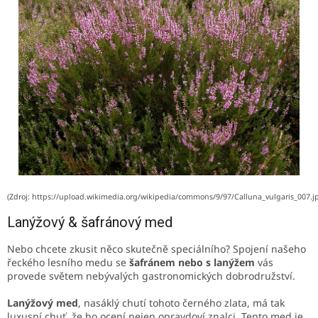
(Zdroj: https://upload.wikimedia.org/wikipedia/commons/9/97/Calluna_vulgaris_007.j
Lanýžový & šafránový med
Nebo chcete zkusit něco skutečně speciálního? Spojení našeho
řeckého lesního medu se
šafránem nebo s lanýžem
vás
provede světem nebývalých gastronomických dobrodružství.
Lanýžový med
, nasáklý chutí tohoto černého zlata, má tak
luxusní chuť, že ho ocení nejen opravdoví znalci. Tento med je