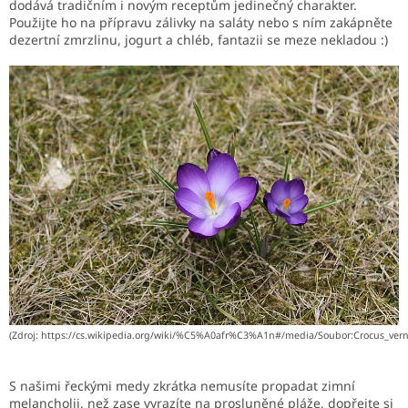
dodává tradičním i novým receptům jedinečný charakter.
Použijte ho na přípravu zálivky na saláty nebo s ním zakápněte
dezertní zmrzlinu, jogurt a chléb, fantazii se meze nekladou :)
(Zdroj: https://cs.wikipedia.org/wiki/%C5%A0afr%C3%A1n#/media/Soubor:Crocus_v
S našimi řeckými medy zkrátka nemusíte propadat zimní
melancholii, než zase vyrazíte na prosluněné pláže, dopřejte si