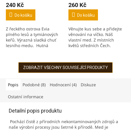
hodnocení
hodnocení
240 Kč
260 Kč
produktu
produktu
je
je
Do košíku
Do košíku
5,0
5,0
z
z
Z řeckého ostrova Evia
Věnujte kus sebe a přidejte
5
5
plného lesů a tymiánových
věnování na víčko. Náš
hvězdiček.
hvězdiček.
keřů. Výrazná sladká chuť
vlastní med. Z místních
lesního medu. Hutná
květů středních Čech.
konzistence.
Tradiční med do čaje,
Krásnou jantarová barva a
pokrmů, marinád. Svěží,
bohatá autentická vůně.
plná chuť.
ZOBRAZIT VŠECHNY SOUVISEJÍCÍ PRODUKTY
Popis
Podobné (8)
Hodnocení (4)
Diskuze
Ostatní informace
Detailní popis produktu
Pochází čistě z přírodních nekontaminovaných zdrojů a
naše výrobní procesy jsou šetrné k přírodě. Med je