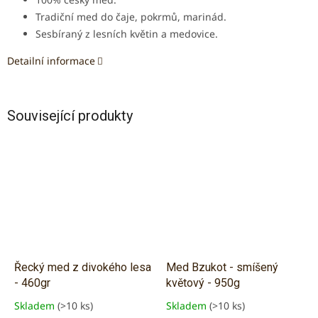
Tradiční med do čaje, pokrmů, marinád.
Sesbíraný z lesních květin a medovice.
Detailní informace
Související produkty
Řecký med z divokého lesa
Med Bzukot - smíšený
- 460gr
květový - 950g
Skladem
(>10 ks)
Skladem
(>10 ks)
Průměrné
Průměrné