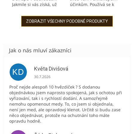
Jakmile si vás získá, už
účinkům. Používá se k
vás nepustí. Borůvky
podpoře
mají antioxidační účinky a
spánku a uvolnění. Bez
jsou bohaté...
barviv, zahušťovadel,
ZOBRAZIT VŠECHNY PODOBNÉ PRODUKTY
aromat a...
Květa Divišová
KD
Hodnocení obchodu je 5 z 5 hvězdiček.
30.7.2026
Proč nejde alespoň 10 hvězdiček ? S dodanou
objednávkou jsem naprosto spokojená, jak s ochotou při
vyřizování, tak i s rychlostí dodání. A samozřejmě
nemohu opomenout medy. To, co jsem si objednala,
není jen med, ale opravdový klenot. Určitě si budu zase
něco objednávat, protože na ochutnání toho máte
opravdu hodně.