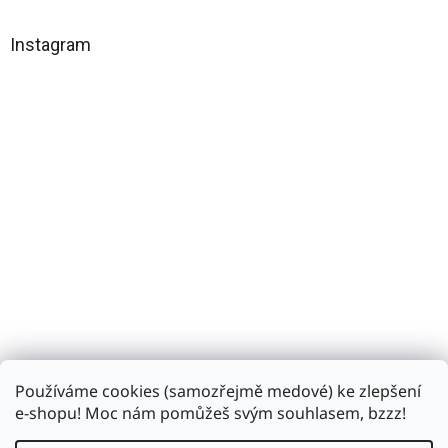
á
p
a
Instagram
t
í
Používáme cookies (samozřejmě medové) ke zlepšení
Sledovat na Instagramu
e-shopu! Moc nám pomůžeš svým souhlasem, bzzz!