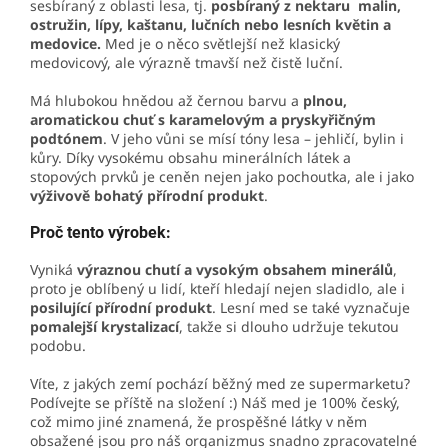
sesbíraný z oblasti lesa, tj.
posbíraný z nektaru
malin,
ostružin, lípy, kaštanu, lučních nebo lesních květin a
medovice.
Med je o něco světlejší než klasický
medovicový, ale výrazně tmavší než čistě luční.
Má hlubokou hnědou až černou barvu a
plnou,
aromatickou chuť s karamelovým a pryskyřičným
podtónem
. V jeho vůni se mísí tóny lesa – jehličí, bylin i
kůry. Díky vysokému obsahu minerálních látek a
stopových prvků je ceněn nejen jako pochoutka, ale i jako
výživově bohatý přírodní produkt
.
Proč tento výrobek:
Vyniká
výraznou chutí a vysokým obsahem minerálů
,
proto je oblíbený u lidí, kteří hledají nejen sladidlo, ale i
posilující přírodní produkt
. Lesní med se také vyznačuje
pomalejší krystalizací
, takže si dlouho udržuje tekutou
podobu.
Víte, z jakých zemí pochází běžný med ze supermarketu?
Podívejte se příště na složení :) Náš med je 100% český,
což mimo jiné znamená, že prospěšné látky v něm
obsažené jsou pro náš organizmus snadno zpracovatelné