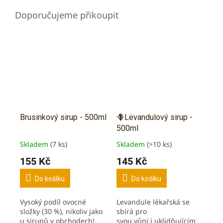
Brusinkový sirup - 500ml
🪻Levandulový sirup -
500ml
Skladem
(7 ks)
Skladem
(>10 ks)
Průměrné
Průměrné
hodnocení
hodnocení
155 Kč
145 Kč
produktu
produktu
je
je
Do košíku
Do košíku
5,0
5,0
z
z
Vysoký podíl ovocné
Levandule lékařská se
5
5
složky (30 %), nikoliv jako
sbírá pro
hvězdiček.
hvězdiček.
u sirupů v obchodech!
svou vůni i uklidňujícím