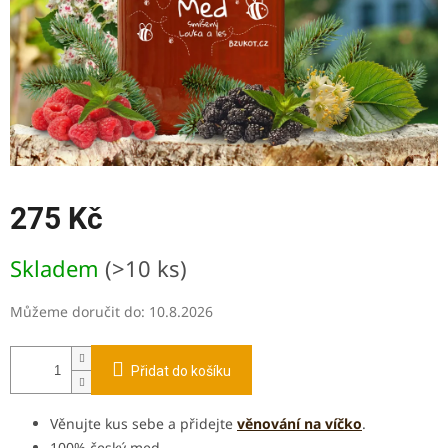
275 Kč
Měrná
Skladem
(>10 ks)
cena:
Můžeme doručit do:
10.8.2026
Přidat do košíku
Věnujte kus sebe a přidejte
věnování na víčko
.
100% český med.