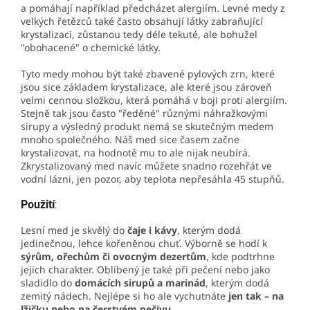
a pomáhají například předcházet alergiím. Levné medy z
velkých řetězců také často obsahují látky zabraňující
krystalizaci, zůstanou tedy déle tekuté, ale bohužel
"obohacené" o chemické látky.
Tyto medy mohou být také zbavené pylových zrn, které
jsou sice základem krystalizace, ale které jsou zároveň
velmi cennou složkou, která pomáhá v boji proti alergiím.
Stejně tak jsou často "ředěné" různými náhražkovými
sirupy a výsledný produkt nemá se skutečným medem
mnoho společného. Náš med sice časem začne
krystalizovat, na hodnotě mu to ale nijak neubírá.
Zkrystalizovaný med navíc můžete snadno rozehřát ve
vodní lázni, jen pozor, aby teplota nepřesáhla 45 stupňů.
Použití
:
Lesní med je skvělý do
čaje i kávy
, kterým dodá
jedinečnou, lehce kořeněnou chuť. Výborně se hodí k
sýrům, ořechům či ovocným dezertům
, kde podtrhne
jejich charakter. Oblíbený je také při pečení nebo jako
sladidlo do
domácích sirupů a marinád
, kterým dodá
zemitý nádech. Nejlépe si ho ale vychutnáte
jen tak – na
lžičku nebo na čerstvém pečivu
.