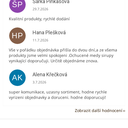
Šárka Pinkasová
ŠP
Hodnocení obchodu je 5 z 5 hvězdiček.
29.7.2026
Kvalitní produkty, rychlé dodání
Hana Plešková
HP
Hodnocení obchodu je 5 z 5 hvězdiček.
11.7.2026
Vše v pořádku objednávka přišla do dvou dní,a ze všema
produkty jsme velmi spokojeni .Ochucené medy sirupy
vynikající doporučuji. Určitě objednáme znova.
Alena Křečková
AK
Hodnocení obchodu je 5 z 5 hvězdiček.
3.7.2026
super komunikace, uzasny sortiment, hodne rychle
vyrizeni objednavky a doruceni. hodne doporucuji!
Zobrazit další hodnocení
Z